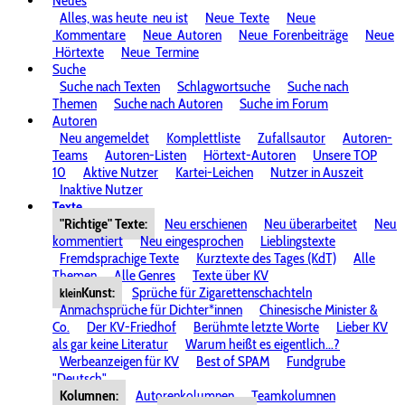
Neues
Alles, was heute
neu ist
Neue
Texte
Neue
Kommentare
Neue
Autoren
Neue
Forenbeiträge
Neue
Hörtexte
Neue
Termine
Suche
Suche nach Texten
Schlagwortsuche
Suche nach
Themen
Suche nach Autoren
Suche im Forum
Autoren
Neu angemeldet
Komplettliste
Zufallsautor
Autoren-
Teams
Autoren-Listen
Hörtext-Autoren
Unsere TOP
10
Aktive Nutzer
Kartei-Leichen
Nutzer in Auszeit
Inaktive Nutzer
Texte
"Richtige" Texte:
Neu erschienen
Neu überarbeitet
Neu
kommentiert
Neu eingesprochen
Lieblingstexte
Fremdsprachige Texte
Kurztexte des Tages (KdT)
Alle
Themen
Alle Genres
Texte über KV
Kunst:
Sprüche für Zigarettenschachteln
klein
Anmachsprüche für Dichter*innen
Chinesische Minister &
Co.
Der KV-Friedhof
Berühmte letzte Worte
Lieber KV
als gar keine Literatur
Warum heißt es eigentlich...?
Werbeanzeigen für KV
Best of SPAM
Fundgrube
"Deutsch"
Kolumnen:
Autorenkolumnen
Teamkolumnen