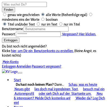
Finden
genau wie geschrieben
alle Worte (Reihenfolge egal)
mindestens eins der Worte
boolean
Titel und/oder Text
nur im Text
nur im Titel
Benutzername
Passwort
Vergessen? Hier klicken.
Einloggen
Du bist noch nicht angemeldet?
Klicke
hier, um Dir ein
Benutzerkonto zu erstellen.
(Keine Angst, es
kostet nichts)
Mein Konto
Einloggen
Anmelden
Passwort vergessen?
Start
Du hast noch keinen Plan?
Dann...
Schau, was es heute
Neues gibt
lies doch mal irgendeinen
Text,
besuch mal ein
Autorenprofil
oder sieh Dich auf der
Startseite um.
Neu
& interessiert? Melde Dich kostenlos an!
Wieder da? Log Dich
ein!