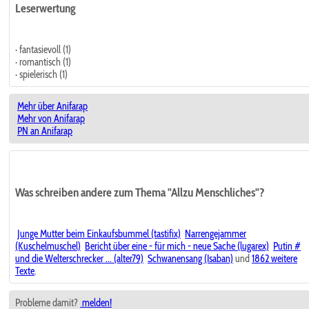
Leserwertung
· fantasievoll (1)
· romantisch (1)
· spielerisch (1)
Mehr über Anifarap
Mehr von Anifarap
PN an Anifarap
Was schreiben andere zum Thema "Allzu Menschliches"?
Junge Mutter beim Einkaufsbummel (tastifix)
Narrengejammer
(Kuschelmuschel)
Bericht über eine - für mich - neue Sache (lugarex)
Putin #
und die Welterschrecker ... (alter79)
Schwanensang (Isaban)
und
1862 weitere
Texte
.
Probleme damit?
melden!