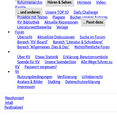
Kolumnenarchiv
Hören & Sehen:
Hörtexte
Video-
Kanäle
... und anderes:
Unsere TOP 10
Daily Challenge
Projekte mit Texten
Plagiate
Bücher unserer Autoren
KV-Bibliothek
Aktuelle Rezensionen
... Passt dazu:
Literaturwettbewerbe
Verlage
Foren
Übersicht
Aktuellste Diskussionen
Suche im Forum
Bereich "KV-Board"
Bereich "Literatur & Schreiberei"
Bereich "Allgemeines, Dies & Das"
Nichtöffentliche Foren
Über KV
Etwas Statistik
Erklärung: Benutzersymbole
Spende für KV
Unsere Spenderliste
Alle Wege führen zu
KV
Passwort vergessen?
§§
Nutzungsbedingungen
Verifizierung
Urheberrecht
Avatare & Bilder
Stalking
Datenschutzerklärung
Impressum
Neuphorisiert
Inhalt
Parafinalisiert