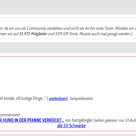
der, da wir uns als Community verstehen und nicht als Archiv toter Texte. Würden wir 
ämen wir auf
15.973 Mitglieder
und 509.129 Texte. Musste auch mal gesagt werden.)
riviale, oft lustige Dinge..." (
weiterlesen
),
beispielsweise:
Kommentare)
R HUND IN DER PFANNE VERRÜCKT...
von harzgebirgler
(selten gelesen: nur 51 Auf
alle 50 Schwänke