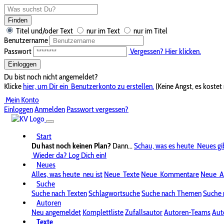
Finden
Titel und/oder Text
nur im Text
nur im Titel
Benutzername
Passwort
Vergessen? Hier klicken.
Einloggen
Du bist noch nicht angemeldet?
Klicke
hier, um Dir ein
Benutzerkonto zu erstellen.
(Keine Angst, es kostet 
Mein Konto
Einloggen
Anmelden
Passwort vergessen?
Start
Du hast noch keinen Plan?
Dann...
Schau, was es heute
Neues gi
Wieder da? Log Dich ein!
Neues
Alles, was heute
neu ist
Neue
Texte
Neue
Kommentare
Neue
A
Suche
Suche nach Texten
Schlagwortsuche
Suche nach Themen
Suche 
Autoren
Neu angemeldet
Komplettliste
Zufallsautor
Autoren-Teams
Aut
Texte