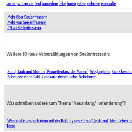
Gehen
schmerzen
leid
borderline
liebe
hören
geben
nehmen
eiseskälte
Mehr über Seelenfresserin
Mehr von Seelenfresserin
PN an Seelenfresserin
Weitere 10 neue Verserzählungen von Seelenfresserin:
Blind, Taub und Stumm [Pirouettentanz der Maden]
Wegbegleiter
Ganz besond
Schmiede einen Pakt
Landkarte deiner Liebe
Nebelmeer
Was schreiben andere zum Thema "Neuanfang/ -orientierung"?
Wie ernst ist es euch denn mit der Rettung des Klimas? (eiskimo)
Mein Leben lie
Texte
.