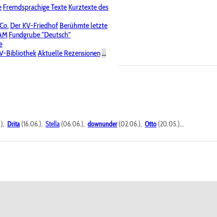
e
Fremdsprachige Texte
Kurztexte des
Nichtöffentliche Foren
 Co.
Der KV-Friedhof
Berühmte letzte
PAM
Fundgrube "Deutsch"
e
V-Bibliothek
Aktuelle Rezensionen
...
.),
Drita
(16.06.),
Stella
(06.06.),
downunder
(02.06.),
Otto
(20.05.)...