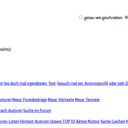
genau wie geschrieben
nichts)
bt
lies doch mal irgendeinen
Text,
besuch mal ein
Autorenprofil
oder sieh D
utoren
Neue
Forenbeiträge
Neue
Hörtexte
Neue
Termine
nach Autoren
Suche im Forum
oren-Listen
Hörtext-Autoren
Unsere TOP 10
Aktive Nutzer
Kartei-Leichen
N