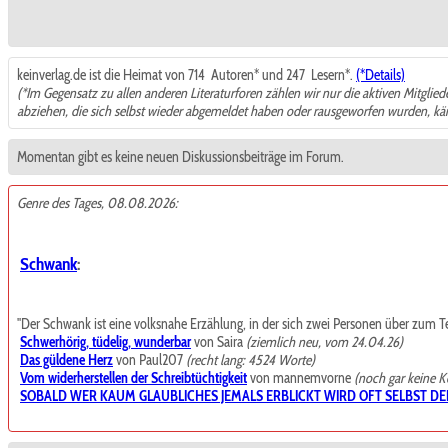
keinverlag.de ist die Heimat von 714
Autoren* und 247
Lesern*.
(*Details)
(*Im Gegensatz zu allen anderen Literaturforen zählen wir nur die aktiven Mitglie
abziehen, die sich selbst wieder abgemeldet haben oder rausgeworfen wurden, k
Momentan gibt es keine neuen Diskussionsbeiträge im Forum.
Genre des Tages, 08.08.2026:
Schwank
:
"Der Schwank ist eine volksnahe Erzählung, in der sich zwei Personen über zum Teil t
Schwerhörig, tüdelig, wunderbar
von Saira
(ziemlich neu, vom 24.04.26)
Das güldene Herz
von Paul207
(recht lang: 4524 Worte)
Vom widerherstellen der Schreibtüchtigkeit
von mannemvorne
(noch gar keine 
SOBALD WER KAUM GLAUBLICHES JEMALS ERBLICKT WIRD OFT SELBST DE