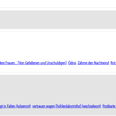
ere Frauen... [Von Gefallenen und Unschuldigen]
Ödnis
Zähme den Nachtwind
Rot
gt in Falten (tulpenrot)
vertrauen wagen [höhlenlabyrinthe] (wechselwort)
Postkart