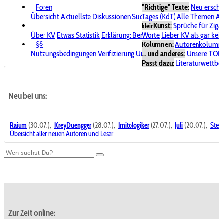
Foren
"Richtige" Texte:
Neu ersc
Übersicht
Aktuellste Diskussionen
Suche im Forum
Tages (KdT)
Alle Themen
Bereich "KV
A
Kunst:
Sprüche für Zig
klein
Über KV
Etwas Statistik
Erklärung: Benutzersymbole
Worte
Lieber KV als gar ke
Spende für
§§
Kolumnen:
Autorenkolum
Nutzungsbedingungen
Verifizierung
Urheberrecht
... und anderes:
Avatare & Bild
Unsere TO
Passt dazu:
Literaturwett
Neu bei uns:
Raium
(30.07.),
KreyDuengger
(28.07.),
Imitologiker
(27.07.),
Juli
(20.07.),
Ste
Übersicht aller neuen Autoren und Leser
Zur Zeit online: