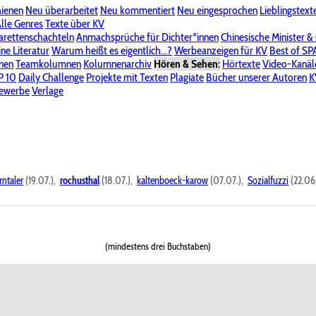
hienen
Neu überarbeitet
Neu kommentiert
Neu eingesprochen
Lieblingstext
-Board"
lle Genres
Bereich "Literatur & Schreiberei"
Texte über KV
Bereich "Allgemeines, Dies & Das"
arettenschachteln
Anmachsprüche für Dichter*innen
Chinesische Minister &
ine Literatur
 KV
Unsere Spenderliste
Warum heißt es eigentlich...?
Alle Wege führen zu KV
Werbeanzeigen für KV
Passwort vergessen?
Best of S
nen
Teamkolumnen
Kolumnenarchiv
Hören & Sehen:
Hörtexte
Video-Kanäl
er
P 10
Stalking
Daily Challenge
Datenschutzerklärung
Projekte mit Texten
Impressum
Plagiate
Bücher unserer Autoren
K
bewerbe
Verlage
rntaler
(19.07.),
rochusthal
(18.07.),
kaltenboeck-karow
(07.07.),
Sozialfuzzi
(22.06
(mindestens drei Buchstaben)