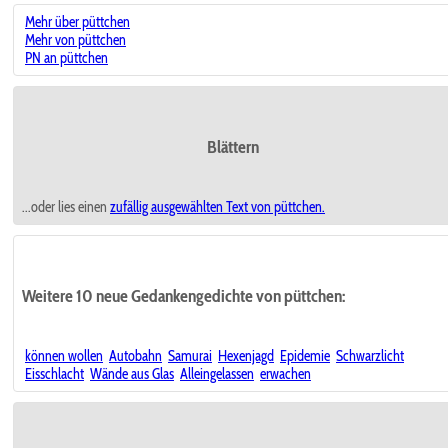
Mehr über püttchen
Mehr von püttchen
PN an püttchen
Blättern
...oder lies einen
zufällig ausgewählten
Text von püttchen.
Weitere 10 neue Gedankengedichte von püttchen:
können wollen
Autobahn
Samurai
Hexenjagd
Epidemie
Schwarzlicht
Eisschlacht
Wände aus Glas
Alleingelassen
erwachen