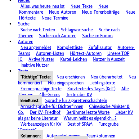
Neues
Alles, was heute
neu ist
Neue
Texte
Neue
Kommentare
Neue
Autoren
Neue
Forenbeiträge
Neue
Hörtexte
Neue
Termine
Suche
Suche nach Texten
Schlagwortsuche
Suche nach
Themen
Suche nach Autoren
Suche im Forum
Autoren
Neu angemeldet
Komplettliste
Zufallsautor
Autoren-
Teams
Autoren-Listen
Hörtext-Autoren
Unsere TOP
10
Aktive Nutzer
Kartei-Leichen
Nutzer in Auszeit
Inaktive Nutzer
Texte
"Richtige" Texte:
Neu erschienen
Neu überarbeitet
Neu
kommentiert
Neu eingesprochen
Lieblingstexte
Fremdsprachige Texte
Kurztexte des Tages (KdT)
Alle
Themen
Alle Genres
Texte über KV
Kunst:
Sprüche für Zigarettenschachteln
klein
Anmachsprüche für Dichter*innen
Chinesische Minister &
Co.
Der KV-Friedhof
Berühmte letzte Worte
Lieber KV
als gar keine Literatur
Warum heißt es eigentlich...?
Werbeanzeigen für KV
Best of SPAM
Fundgrube
"Deutsch"
Kolumnen:
Autorenkolumnen
Teamkolumnen