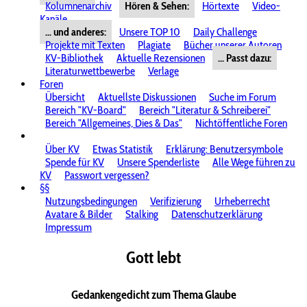
Kolumnenarchiv
Hören & Sehen:
Hörtexte
Video-
Kanäle
... und anderes:
Unsere TOP 10
Daily Challenge
Projekte mit Texten
Plagiate
Bücher unserer Autoren
KV-Bibliothek
Aktuelle Rezensionen
... Passt dazu:
Literaturwettbewerbe
Verlage
Foren
Übersicht
Aktuellste Diskussionen
Suche im Forum
Bereich "KV-Board"
Bereich "Literatur & Schreiberei"
Bereich "Allgemeines, Dies & Das"
Nichtöffentliche Foren
Über KV
Etwas Statistik
Erklärung: Benutzersymbole
Spende für KV
Unsere Spenderliste
Alle Wege führen zu
KV
Passwort vergessen?
§§
Nutzungsbedingungen
Verifizierung
Urheberrecht
Avatare & Bilder
Stalking
Datenschutzerklärung
Impressum
Gott lebt
Gedankengedicht zum Thema Glaube