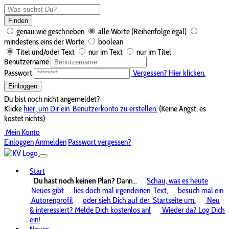
Finden
genau wie geschrieben
alle Worte (Reihenfolge egal)
mindestens eins der Worte
boolean
Titel und/oder Text
nur im Text
nur im Titel
Benutzername
Passwort
Vergessen? Hier klicken.
Einloggen
Du bist noch nicht angemeldet?
Klicke
hier, um Dir ein
Benutzerkonto zu erstellen.
(Keine Angst, es
kostet nichts)
Mein Konto
Einloggen
Anmelden
Passwort vergessen?
Start
Du hast noch keinen Plan?
Dann...
Schau, was es heute
Neues gibt
lies doch mal irgendeinen
Text,
besuch mal ein
Autorenprofil
oder sieh Dich auf der
Startseite um.
Neu
& interessiert? Melde Dich kostenlos an!
Wieder da? Log Dich
ein!