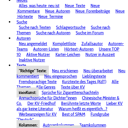
Neues
Alles, was heute
neu ist
Neue
Texte
Neue
Kommentare
Neue
Autoren
Neue
Forenbeiträge
Neue
Hörtexte
Neue
Termine
Suche
Suche nach Texten
Schlagwortsuche
Suche nach
Themen
Suche nach Autoren
Suche im Forum
Autoren
Neu angemeldet
Komplettliste
Zufallsautor
Autoren-
Teams
Autoren-Listen
Hörtext-Autoren
Unsere TOP
10
Aktive Nutzer
Kartei-Leichen
Nutzer in Auszeit
Inaktive Nutzer
Texte
"Richtige" Texte:
Neu erschienen
Neu überarbeitet
Neu
kommentiert
Neu eingesprochen
Lieblingstexte
Fremdsprachige Texte
Kurztexte des Tages (KdT)
Alle
Themen
Alle Genres
Texte über KV
Kunst:
Sprüche für Zigarettenschachteln
klein
Anmachsprüche für Dichter*innen
Chinesische Minister &
Co.
Der KV-Friedhof
Berühmte letzte Worte
Lieber KV
als gar keine Literatur
Warum heißt es eigentlich...?
Werbeanzeigen für KV
Best of SPAM
Fundgrube
"Deutsch"
Kolumnen:
Autorenkolumnen
Teamkolumnen