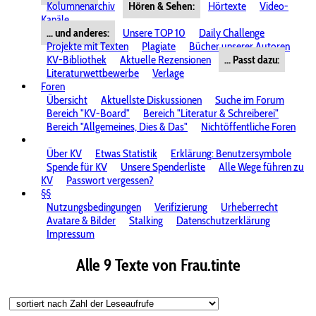
Kolumnenarchiv
Hören & Sehen:
Hörtexte
Video-
Kanäle
... und anderes:
Unsere TOP 10
Daily Challenge
Projekte mit Texten
Plagiate
Bücher unserer Autoren
KV-Bibliothek
Aktuelle Rezensionen
... Passt dazu:
Literaturwettbewerbe
Verlage
Foren
Übersicht
Aktuellste Diskussionen
Suche im Forum
Bereich "KV-Board"
Bereich "Literatur & Schreiberei"
Bereich "Allgemeines, Dies & Das"
Nichtöffentliche Foren
Über KV
Etwas Statistik
Erklärung: Benutzersymbole
Spende für KV
Unsere Spenderliste
Alle Wege führen zu
KV
Passwort vergessen?
§§
Nutzungsbedingungen
Verifizierung
Urheberrecht
Avatare & Bilder
Stalking
Datenschutzerklärung
Impressum
Alle 9 Texte von Frau.tinte