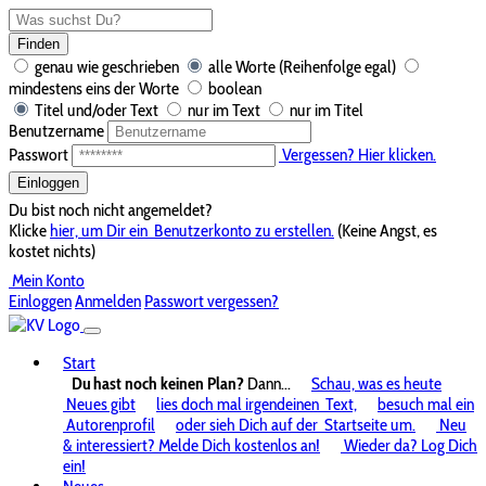
Finden
genau wie geschrieben
alle Worte (Reihenfolge egal)
mindestens eins der Worte
boolean
Titel und/oder Text
nur im Text
nur im Titel
Benutzername
Passwort
Vergessen? Hier klicken.
Einloggen
Du bist noch nicht angemeldet?
Klicke
hier, um Dir ein
Benutzerkonto zu erstellen.
(Keine Angst, es
kostet nichts)
Mein Konto
Einloggen
Anmelden
Passwort vergessen?
Start
Du hast noch keinen Plan?
Dann...
Schau, was es heute
Neues gibt
lies doch mal irgendeinen
Text,
besuch mal ein
Autorenprofil
oder sieh Dich auf der
Startseite um.
Neu
& interessiert? Melde Dich kostenlos an!
Wieder da? Log Dich
ein!