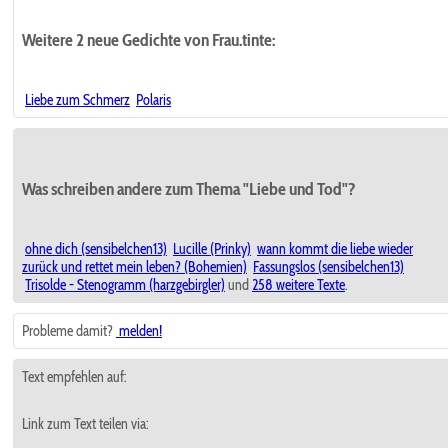
Weitere 2 neue Gedichte von Frau.tinte:
Liebe zum Schmerz
Polaris
Was schreiben andere zum Thema "Liebe und Tod"?
ohne dich (sensibelchen13)
Lucille (Prinky)
wann kommt die liebe wieder
zurück und rettet mein leben? (Bohemien)
Fassungslos (sensibelchen13)
Trisolde - Stenogramm (harzgebirgler)
und
258 weitere Texte
.
Probleme damit?
melden!
Text empfehlen auf:
Link zum Text teilen via: