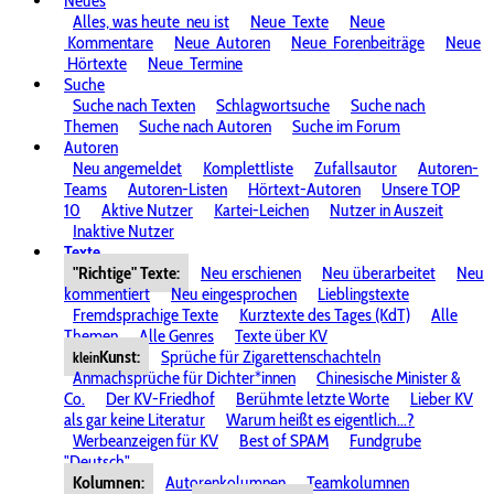
Neues
Alles, was heute
neu ist
Neue
Texte
Neue
Kommentare
Neue
Autoren
Neue
Forenbeiträge
Neue
Hörtexte
Neue
Termine
Suche
Suche nach Texten
Schlagwortsuche
Suche nach
Themen
Suche nach Autoren
Suche im Forum
Autoren
Neu angemeldet
Komplettliste
Zufallsautor
Autoren-
Teams
Autoren-Listen
Hörtext-Autoren
Unsere TOP
10
Aktive Nutzer
Kartei-Leichen
Nutzer in Auszeit
Inaktive Nutzer
Texte
"Richtige" Texte:
Neu erschienen
Neu überarbeitet
Neu
kommentiert
Neu eingesprochen
Lieblingstexte
Fremdsprachige Texte
Kurztexte des Tages (KdT)
Alle
Themen
Alle Genres
Texte über KV
Kunst:
Sprüche für Zigarettenschachteln
klein
Anmachsprüche für Dichter*innen
Chinesische Minister &
Co.
Der KV-Friedhof
Berühmte letzte Worte
Lieber KV
als gar keine Literatur
Warum heißt es eigentlich...?
Werbeanzeigen für KV
Best of SPAM
Fundgrube
"Deutsch"
Kolumnen:
Autorenkolumnen
Teamkolumnen