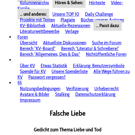
Kolumnenarchiv
Hören & Sehen:
Hörtexte
Video-
Kanäle
... und anderes:
Unsere TOP 10
Daily Challenge
Projekte mit Texten
Plagiate
Bücher unserer Autoren
KV-Bibliothek
Aktuelle Rezensionen
... Passt dazu:
Literaturwettbewerbe
Verlage
Foren
Übersicht
Aktuellste Diskussionen
Suche im Forum
Bereich "KV-Board"
Bereich "Literatur & Schreiberei"
Bereich "Allgemeines, Dies & Das"
Nichtöffentliche Foren
Über KV
Etwas Statistik
Erklärung: Benutzersymbole
Spende für KV
Unsere Spenderliste
Alle Wege führen zu
KV
Passwort vergessen?
§§
Nutzungsbedingungen
Verifizierung
Urheberrecht
Avatare & Bilder
Stalking
Datenschutzerklärung
Impressum
Falsche Liebe
Gedicht zum Thema Liebe und Tod