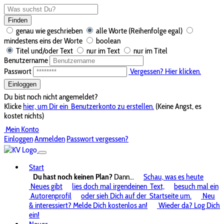
Finden
genau wie geschrieben
alle Worte (Reihenfolge egal)
mindestens eins der Worte
boolean
Titel und/oder Text
nur im Text
nur im Titel
Benutzername
Passwort
Vergessen? Hier klicken.
Einloggen
Du bist noch nicht angemeldet?
Klicke
hier, um Dir ein
Benutzerkonto zu erstellen.
(Keine Angst, es
kostet nichts)
Mein Konto
Einloggen
Anmelden
Passwort vergessen?
Start
Du hast noch keinen Plan?
Dann...
Schau, was es heute
Neues gibt
lies doch mal irgendeinen
Text,
besuch mal ein
Autorenprofil
oder sieh Dich auf der
Startseite um.
Neu
& interessiert? Melde Dich kostenlos an!
Wieder da? Log Dich
ein!