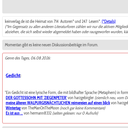
keinverlag.de ist die Heimat von 714
Autoren* und 247
Lesern*.
(*Details)
(*Im Gegensatz zu allen anderen Literaturforen zählen wir nur die aktiven Mitglie
abziehen, die sich selbst wieder abgemeldet haben oder rausgeworfen wurden, k
Momentan gibt es keine neuen Diskussionsbeiträge im Forum.
Genre des Tages, 06.08.2026:
Gedicht
:
"Ein Gedicht ist eine lyrische Form, die mit bildhafter Sprache (Metaphern) in for
DER GOTTESSOHN MIT 'ZIEGENPETER'
von harzgebirgler
(ziemlich neu, vom 0
meine älteren WALPURGISNÄCHTLICHEN reimereien auf einen blick
von harzgeb
Wintertag
von TheManOnTheMoon
(noch gar keine Kommentare)
Es ist aus ...
von hermann8332
(selten gelesen: nur 0 Aufrufe)