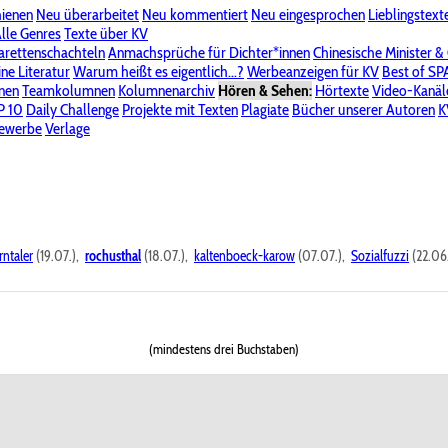
hienen
Neu überarbeitet
Neu kommentiert
Neu eingesprochen
Lieblingstext
-Board"
lle Genres
Bereich "Literatur & Schreiberei"
Texte über KV
Bereich "Allgemeines, Dies & Das"
arettenschachteln
Anmachsprüche für Dichter*innen
Chinesische Minister &
ine Literatur
 KV
Unsere Spenderliste
Warum heißt es eigentlich...?
Alle Wege führen zu KV
Werbeanzeigen für KV
Passwort vergessen?
Best of S
nen
Teamkolumnen
Kolumnenarchiv
Hören & Sehen:
Hörtexte
Video-Kanäl
er
P 10
Stalking
Daily Challenge
Datenschutzerklärung
Projekte mit Texten
Impressum
Plagiate
Bücher unserer Autoren
K
bewerbe
Verlage
rntaler
(19.07.),
rochusthal
(18.07.),
kaltenboeck-karow
(07.07.),
Sozialfuzzi
(22.06
(mindestens drei Buchstaben)