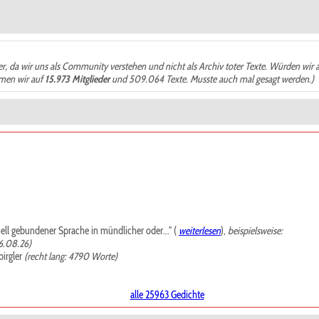
der, da wir uns als Community verstehen und nicht als Archiv toter Texte. Würden wir 
ämen wir auf
15.973 Mitglieder
und 509.064 Texte. Musste auch mal gesagt werden.)
mell gebundener Sprache in mündlicher oder..." (
weiterlesen
),
beispielsweise:
6.08.26)
irgler
(recht lang: 4790 Worte)
alle 25963 Gedichte