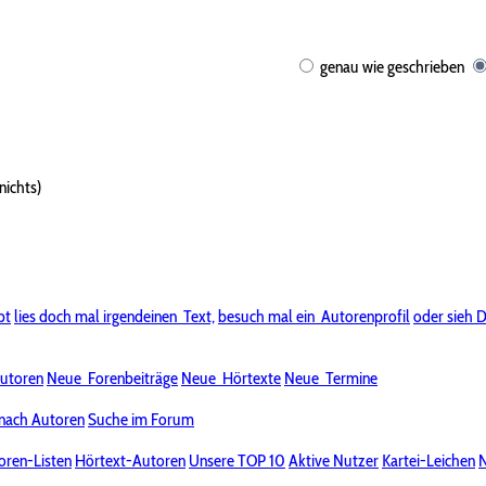
genau wie geschrieben
nichts)
bt
lies doch mal irgendeinen
Text,
besuch mal ein
Autorenprofil
oder sieh D
utoren
Neue
Forenbeiträge
Neue
Hörtexte
Neue
Termine
nach Autoren
Suche im Forum
oren-Listen
Hörtext-Autoren
Unsere TOP 10
Aktive Nutzer
Kartei-Leichen
N