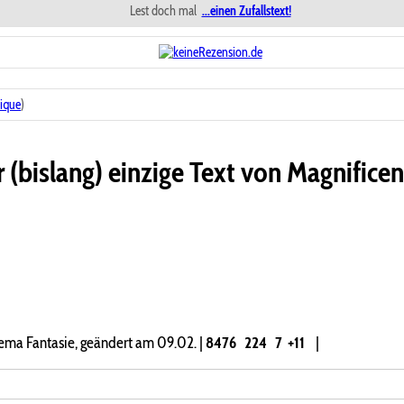
Lest doch mal
...einen Zufallstext!
ique
)
 (bislang) einzige Text von Magnifice
ema Fantasie, geändert am 09.02.
|
8476
224
7
+11
|