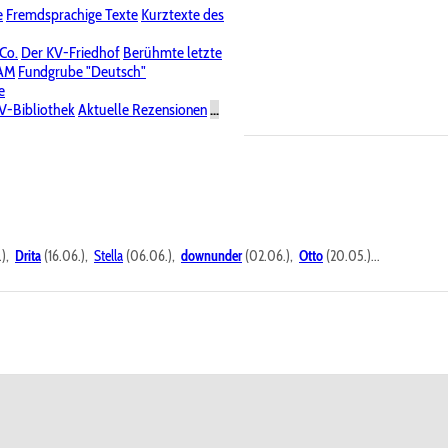
e
Fremdsprachige Texte
Kurztexte des
Nichtöffentliche Foren
 Co.
Der KV-Friedhof
Berühmte letzte
PAM
Fundgrube "Deutsch"
e
V-Bibliothek
Aktuelle Rezensionen
...
.),
Drita
(16.06.),
Stella
(06.06.),
downunder
(02.06.),
Otto
(20.05.)...