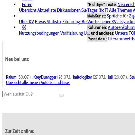
Foren
"Richtige" Texte:
Neu ersc
Übersicht
Aktuellste Diskussionen
Suche im Forum
Tages (KdT)
Alle Themen
Bereich "KV
A
Kunst:
Sprüche für Zig
klein
Über KV
Etwas Statistik
Erklärung: Benutzersymbole
Worte
Lieber KV als gar ke
Spende für
§§
Kolumnen:
Autorenkolum
Nutzungsbedingungen
Verifizierung
Urheberrecht
... und anderes:
Avatare & Bild
Unsere TO
Passt dazu:
Literaturwett
Neu bei uns:
Raium
(30.07.),
KreyDuengger
(28.07.),
Imitologiker
(27.07.),
Juli
(20.07.),
Ste
Übersicht aller neuen Autoren und Leser
Zur Zeit online: