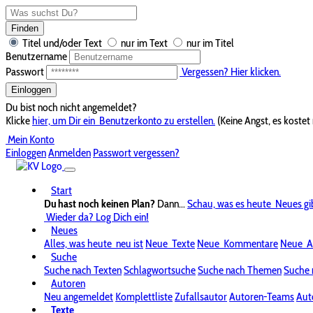
Finden
Titel und/oder Text
nur im Text
nur im Titel
Benutzername
Passwort
Vergessen? Hier klicken.
Einloggen
Du bist noch nicht angemeldet?
Klicke
hier, um Dir ein
Benutzerkonto zu erstellen.
(Keine Angst, es kostet 
Mein Konto
Einloggen
Anmelden
Passwort vergessen?
Start
Du hast noch keinen Plan?
Dann...
Schau, was es heute
Neues gi
Wieder da? Log Dich ein!
Neues
Alles, was heute
neu ist
Neue
Texte
Neue
Kommentare
Neue
A
Suche
Suche nach Texten
Schlagwortsuche
Suche nach Themen
Suche 
Autoren
Neu angemeldet
Komplettliste
Zufallsautor
Autoren-Teams
Aut
Texte