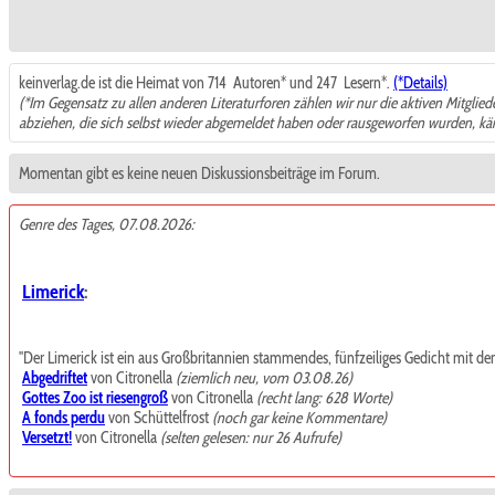
keinverlag.de ist die Heimat von 714
Autoren* und 247
Lesern*.
(*Details)
(*Im Gegensatz zu allen anderen Literaturforen zählen wir nur die aktiven Mitglie
abziehen, die sich selbst wieder abgemeldet haben oder rausgeworfen wurden, k
Momentan gibt es keine neuen Diskussionsbeiträge im Forum.
Genre des Tages, 07.08.2026:
Limerick
:
"Der Limerick ist ein aus Großbritannien stammendes, fünfzeiliges Gedicht mit de
Abgedriftet
von Citronella
(ziemlich neu, vom 03.08.26)
Gottes Zoo ist riesengroß
von Citronella
(recht lang: 628 Worte)
A fonds perdu
von Schüttelfrost
(noch gar keine Kommentare)
Versetzt!
von Citronella
(selten gelesen: nur 26 Aufrufe)