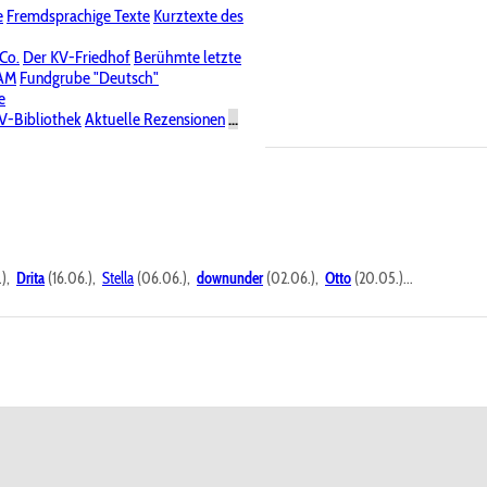
e
Fremdsprachige Texte
Kurztexte des
Nichtöffentliche Foren
 Co.
Der KV-Friedhof
Berühmte letzte
PAM
Fundgrube "Deutsch"
e
V-Bibliothek
Aktuelle Rezensionen
...
.),
Drita
(16.06.),
Stella
(06.06.),
downunder
(02.06.),
Otto
(20.05.)...