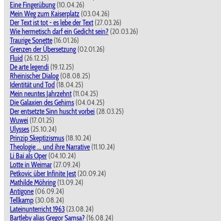
Eine Fingerübung
(10.04.26)
Mein Weg zum Kaiserplatz
(03.04.26)
Der Text ist tot - es lebe der Text
(27.03.26)
Wie hermetisch darf ein Gedicht sein?
(20.03.26)
Traurige Sonette
(16.01.26)
Grenzen der Übersetzung
(02.01.26)
Fluid
(26.12.25)
De arte legendi
(19.12.25)
Rheinischer Dialog
(08.08.25)
Identität und Tod
(18.04.25)
Mein neuntes Jahrzehnt
(11.04.25)
Die Galaxien des Gehirns
(04.04.25)
Der entsetzte Sinn huscht vorbei
(28.03.25)
Wuwei
(17.01.25)
Ulysses
(25.10.24)
Prinzip Skeptizismus
(18.10.24)
Theologie ... und ihre Narrative
(11.10.24)
Li Bai als Oper
(04.10.24)
Lotte in Weimar
(27.09.24)
Petkovic über Infinite Jest
(20.09.24)
Mathilde Möhring
(13.09.24)
Antigone
(06.09.24)
Tellkamp
(30.08.24)
Lateinunterricht 1963
(23.08.24)
Bartleby alias Gregor Samsa?
(16.08.24)