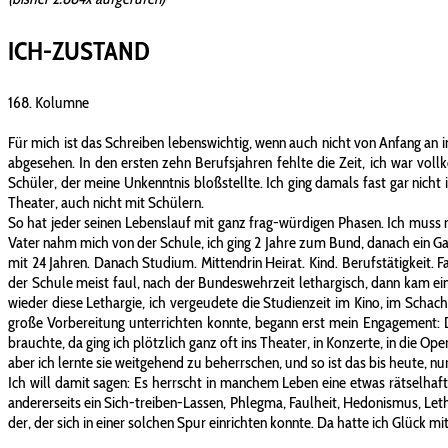
ICH-ZUSTAND
168. Kolumne
Für mich ist das Schreiben lebenswichtig, wenn auch nicht von Anfang an 
abgesehen. In den ersten zehn Berufsjahren fehlte die Zeit, ich war vol
Schüler, der meine Unkenntnis bloßstellte. Ich ging damals fast gar nicht
Theater, auch nicht mit Schülern.
So hat jeder seinen Lebenslauf mit ganz frag-würdigen Phasen. Ich muss n
Vater nahm mich von der Schule, ich ging 2 Jahre zum Bund, danach ein
mit 24 Jahren. Danach Studium. Mittendrin Heirat. Kind. Berufstätigkeit. 
der Schule meist faul, nach der Bundeswehrzeit lethargisch, dann kam ei
wieder diese Lethargie, ich vergeudete die Studienzeit im Kino, im Schachc
große Vorbereitung unterrichten konnte, begann erst mein Engagement: 
brauchte, da ging ich plötzlich ganz oft ins Theater, in Konzerte, in die 
aber ich lernte sie weitgehend zu beherrschen, und so ist das bis heute,
Ich will damit sagen: Es herrscht in manchem Leben eine etwas rätselhafte 
andererseits ein Sich-treiben-Lassen, Phlegma, Faulheit, Hedonismus, Letha
der, der sich in einer solchen Spur einrichten konnte. Da hatte ich Glück m