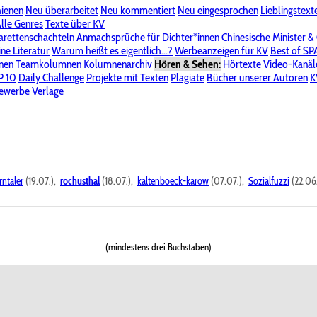
hienen
Neu überarbeitet
Neu kommentiert
Neu eingesprochen
Lieblingstext
-Board"
lle Genres
Bereich "Literatur & Schreiberei"
Texte über KV
Bereich "Allgemeines, Dies & Das"
arettenschachteln
Anmachsprüche für Dichter*innen
Chinesische Minister &
ine Literatur
 KV
Unsere Spenderliste
Warum heißt es eigentlich...?
Alle Wege führen zu KV
Werbeanzeigen für KV
Passwort vergessen?
Best of S
nen
Teamkolumnen
Kolumnenarchiv
Hören & Sehen:
Hörtexte
Video-Kanäl
er
P 10
Stalking
Daily Challenge
Datenschutzerklärung
Projekte mit Texten
Impressum
Plagiate
Bücher unserer Autoren
K
bewerbe
Verlage
rntaler
(19.07.),
rochusthal
(18.07.),
kaltenboeck-karow
(07.07.),
Sozialfuzzi
(22.06
(mindestens drei Buchstaben)