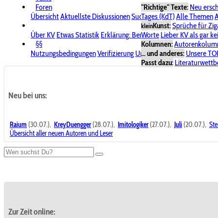
Foren
"Richtige" Texte:
Neu ersc
Übersicht
Aktuellste Diskussionen
Suche im Forum
Tages (KdT)
Alle Themen
Bereich "KV
A
Kunst:
Sprüche für Zig
klein
Über KV
Etwas Statistik
Erklärung: Benutzersymbole
Worte
Lieber KV als gar ke
Spende für
§§
Kolumnen:
Autorenkolum
Nutzungsbedingungen
Verifizierung
Urheberrecht
... und anderes:
Avatare & Bild
Unsere TO
Passt dazu:
Literaturwett
Neu bei uns:
Raium
(30.07.),
KreyDuengger
(28.07.),
Imitologiker
(27.07.),
Juli
(20.07.),
Ste
Übersicht aller neuen Autoren und Leser
Zur Zeit online: