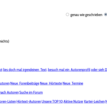
genau wie geschrieben
nichts)
bt
lies doch mal irgendeinen
Text,
besuch mal ein
Autorenprofil
oder sieh D
utoren
Neue
Forenbeiträge
Neue
Hörtexte
Neue
Termine
nach Autoren
Suche im Forum
oren-Listen
Hörtext-Autoren
Unsere TOP 10
Aktive Nutzer
Kartei-Leichen
N