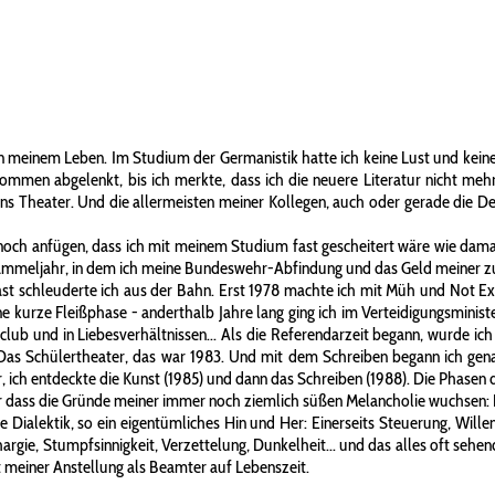
in meinem Leben. Im Studium der Germanistik hatte ich keine Lust und keiner
lkommen abgelenkt, bis ich merkte, dass ich die neuere Literatur nicht meh
 ins Theater. Und die allermeisten meiner Kollegen, auch oder gerade die D
och anfügen, dass ich mit meinem Studium fast gescheitert wäre wie damals a
 Gammeljahr, in dem ich meine Bundeswehr-Abfindung und das Geld meiner 
Fast schleuderte ich aus der Bahn. Erst 1978 machte ich mit Müh und Not Ex
ne kurze Fleißphase - anderthalb Jahre lang ging ich im Verteidigungsminis
lub und in Liebesverhältnissen... Als die Referendarzeit begann, wurde ich k
Das Schülertheater, das war 1983. Und mit dem Schreiben begann ich gena
Oper, ich entdeckte die Kunst (1985) und dann das Schreiben (1988). Die Pha
 nur dass die Gründe meiner immer noch ziemlich süßen Melancholie wuchsen:
Dialektik, so ein eigentümliches Hin und Her: Einerseits Steuerung, Willensk
rgie, Stumpfsinnigkeit, Verzettelung, Dunkelheit... und das alles oft sehend
it meiner Anstellung als Beamter auf Lebenszeit.