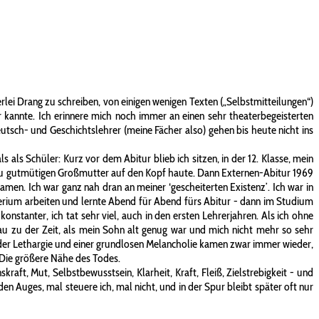
lei Drang zu schreiben, von einigen wenigen Texten („Selbstmitteilungen“)
r kannte. Ich erinnere mich noch immer an einen sehr theaterbegeisterten
eutsch- und Geschichtslehrer (meine Fächer also) gehen bis heute nicht ins
ls Schüler: Kurz vor dem Abitur blieb ich sitzen, in der 12. Klasse, mein
zu gutmütigen Großmutter auf den Kopf haute. Dann Externen-Abitur 1969
amen. Ich war ganz nah dran an meiner ‘gescheiterten Existenz’. Ich war in
terium arbeiten und lernte Abend für Abend fürs Abitur - dann im Studium
onstanter, ich tat sehr viel, auch in den ersten Lehrerjahren. Als ich ohne
u zu der Zeit, als mein Sohn alt genug war und mich nicht mehr so sehr
sen der Lethargie und einer grundlosen Melancholie kamen zwar immer wieder,
 Die größere Nähe des Todes.
raft, Mut, Selbstbewusstsein, Klarheit, Kraft, Fleiß, Zielstrebigkeit - und
en Auges, mal steuere ich, mal nicht, und in der Spur bleibt später oft nur