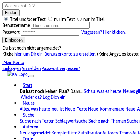
Finden
Titel und/oder Text
nur im Text
nur im Titel
Benutzername
Passwort
Vergessen? Hier klicken.
Einloggen
Du bist noch nicht angemeldet?
Klicke
hier, um Dir ein
Benutzerkonto zu erstellen.
(Keine Angst, es kostet 
Mein Konto
Einloggen
Anmelden
Passwort vergessen?
Start
Du hast noch keinen Plan?
Dann...
Schau, was es heute
Neues gi
Wieder da? Log Dich ein!
Neues
Alles, was heute
neu ist
Neue
Texte
Neue
Kommentare
Neue
A
Suche
Suche nach Texten
Schlagwortsuche
Suche nach Themen
Suche 
Autoren
Neu angemeldet
Komplettliste
Zufallsautor
Autoren-Teams
Aut
Texte