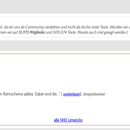
der, da wir uns als Community verstehen und nicht als Archiv toter Texte. Würden wir 
ämen wir auf
15.973 Mitglieder
und 509.074 Texte. Musste auch mal gesagt werden.)
m Reimschema aabba. Dabei sind die..." (
weiterlesen
),
beispielsweise:
alle 1410 Limericks