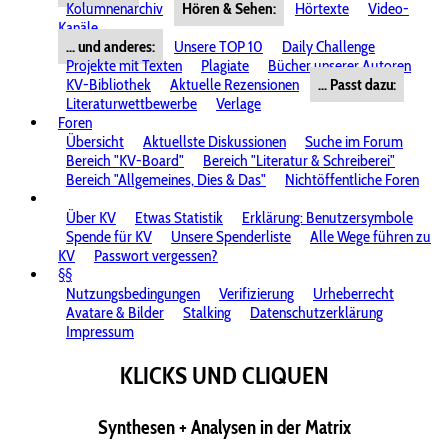
Kolumnenarchiv
Hören & Sehen:
Hörtexte
Video-
Kanäle
... und anderes:
Unsere TOP 10
Daily Challenge
Projekte mit Texten
Plagiate
Bücher unserer Autoren
KV-Bibliothek
Aktuelle Rezensionen
... Passt dazu:
Literaturwettbewerbe
Verlage
Foren
Übersicht
Aktuellste Diskussionen
Suche im Forum
Bereich "KV-Board"
Bereich "Literatur & Schreiberei"
Bereich "Allgemeines, Dies & Das"
Nichtöffentliche Foren
Über KV
Etwas Statistik
Erklärung: Benutzersymbole
Spende für KV
Unsere Spenderliste
Alle Wege führen zu
KV
Passwort vergessen?
§§
Nutzungsbedingungen
Verifizierung
Urheberrecht
Avatare & Bilder
Stalking
Datenschutzerklärung
Impressum
KLICKS UND CLIQUEN
Synthesen + Analysen in der Matrix