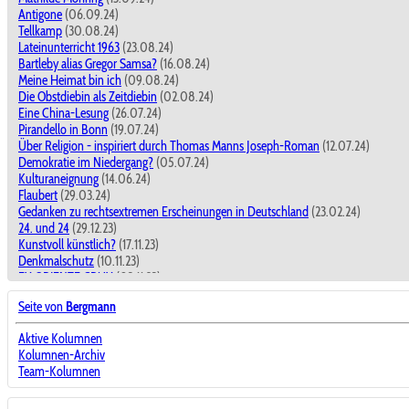
Antigone
(06.09.24)
Tellkamp
(30.08.24)
Lateinunterricht 1963
(23.08.24)
Bartleby alias Gregor Samsa?
(16.08.24)
Meine Heimat bin ich
(09.08.24)
Die Obstdiebin als Zeitdiebin
(02.08.24)
Eine China-Lesung
(26.07.24)
Pirandello in Bonn
(19.07.24)
Über Religion - inspiriert durch Thomas Manns Joseph-Roman
(12.07.24)
Demokratie im Niedergang?
(05.07.24)
Kulturaneignung
(14.06.24)
Flaubert
(29.03.24)
Gedanken zu rechtsextremen Erscheinungen in Deutschland
(23.02.24)
24. und 24
(29.12.23)
Kunstvoll künstlich?
(17.11.23)
Denkmalschutz
(10.11.23)
EX ORIENTE CRUX
(03.11.23)
SAID
(18.08.23)
Seite von
Bergmann
Frühe Kunstbegegnungen
(11.08.23)
ctd
(12.05.23)
Aktive Kolumnen
Das Reich der Mitte - die goldene Mitte?
(14.04.23)
Kolumnen-Archiv
Wondratscheks Selbstliebe
(31.03.23)
Team-Kolumnen
Die Moral in Zeiten des Moralismus
(10.03.23)
Literatur in Studium und Unterricht
(18.11.22)