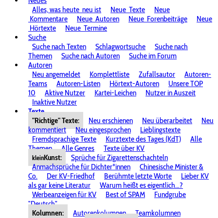
Neues
Alles, was heute
neu ist
Neue
Texte
Neue
Kommentare
Neue
Autoren
Neue
Forenbeiträge
Neue
Hörtexte
Neue
Termine
Suche
Suche nach Texten
Schlagwortsuche
Suche nach
Themen
Suche nach Autoren
Suche im Forum
Autoren
Neu angemeldet
Komplettliste
Zufallsautor
Autoren-
Teams
Autoren-Listen
Hörtext-Autoren
Unsere TOP
10
Aktive Nutzer
Kartei-Leichen
Nutzer in Auszeit
Inaktive Nutzer
Texte
"Richtige" Texte:
Neu erschienen
Neu überarbeitet
Neu
kommentiert
Neu eingesprochen
Lieblingstexte
Fremdsprachige Texte
Kurztexte des Tages (KdT)
Alle
Themen
Alle Genres
Texte über KV
Kunst:
Sprüche für Zigarettenschachteln
klein
Anmachsprüche für Dichter*innen
Chinesische Minister &
Co.
Der KV-Friedhof
Berühmte letzte Worte
Lieber KV
als gar keine Literatur
Warum heißt es eigentlich...?
Werbeanzeigen für KV
Best of SPAM
Fundgrube
"Deutsch"
Kolumnen:
Autorenkolumnen
Teamkolumnen