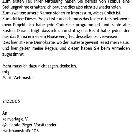
Zum ersten Teil Ihrer Mitteilung haben Sie bereits von Fidibus eine
Stellungnahme erhalten; ich brauche dies also nicht zu wiederholen.
Zum zweiten: unsere Namen stehen im Impressum, wie es üblich ist.
Zum dritten: Dieses Projekt ist - und ich muss das leider öfters betonen -
mein Projekt. Ich habe jede Codezeile programmiert und zahle alle
Kosten. Daraus folgt, dass ich ich unstrittig das Recht habe, jeden, der
hier das Klima in meinem Hause vergiftet, desselben zu verweisen.
Dies hier ist keine Demokratie, wo der lauteste gewinnt; es ist mein Haus,
und hier gelten meine Regeln; und diesen haben Sie beim Anmelden
zugestimmt.
Mehr muss ich dazu nicht sagen, denke ich.
mfg
Malik, Webmaster
2.12.2005
An
keinverlag e. V.
c/o Harald Pieger, Vorsitzender
Hartmannstraße 105