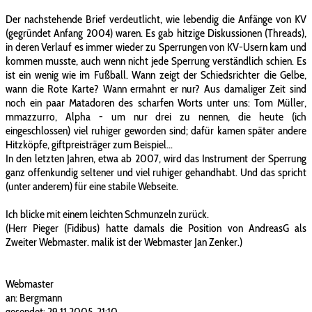
Der nachstehende Brief verdeutlicht, wie lebendig die Anfänge von KV
(gegründet Anfang 2004) waren. Es gab hitzige Diskussionen (Threads),
in deren Verlauf es immer wieder zu Sperrungen von KV-Usern kam und
kommen musste, auch wenn nicht jede Sperrung verständlich schien. Es
ist ein wenig wie im Fußball. Wann zeigt der Schiedsrichter die Gelbe,
wann die Rote Karte? Wann ermahnt er nur? Aus damaliger Zeit sind
noch ein paar Matadoren des scharfen Worts unter uns: Tom Müller,
mmazzurro, Alpha - um nur drei zu nennen, die heute (ich
eingeschlossen) viel ruhiger geworden sind; dafür kamen später andere
Hitzköpfe, giftpreisträger zum Beispiel...
In den letzten Jahren, etwa ab 2007, wird das Instrument der Sperrung
ganz offenkundig seltener und viel ruhiger gehandhabt. Und das spricht
(unter anderem) für eine stabile Webseite.
Ich blicke mit einem leichten Schmunzeln zurück.
(Herr Pieger (Fidibus) hatte damals die Position von AndreasG als
Zweiter Webmaster. malik ist der Webmaster Jan Zenker.)
Webmaster
an: Bergmann
gesendet: 29.11.2005, 21:10