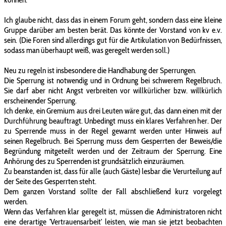
Ich glaube nicht, dass das in einem Forum geht, sondern dass eine kleine
Gruppe darüber am besten berät. Das könnte der Vorstand von kv e.v.
sein. (Die Foren sind allerdings gut für die Artikulation von Bedürfnissen,
sodass man überhaupt weiß, was geregelt werden soll.)
Neu zu regeln ist insbesondere die Handhabung der Sperrungen.
Die Sperrung ist notwendig und in Ordnung bei schwerem Regelbruch.
Sie darf aber nicht Angst verbreiten vor willkürlicher bzw. willkürlich
erscheinender Sperrung.
Ich denke, ein Gremium aus drei Leuten wäre gut, das dann einen mit der
Durchführung beauftragt. Unbedingt muss ein klares Verfahren her. Der
zu Sperrende muss in der Regel gewarnt werden unter Hinweis auf
seinen Regelbruch. Bei Sperrung muss dem Gesperrten der Beweis/die
Begründung mitgeteilt werden und der Zeitraum der Sperrung. Eine
Anhörung des zu Sperrenden ist grundsätzlich einzuräumen.
Zu beanstanden ist, dass für alle (auch Gäste) lesbar die Verurteilung auf
der Seite des Gesperrten steht.
Dem ganzen Vorstand sollte der Fall abschließend kurz vorgelegt
werden.
Wenn das Verfahren klar geregelt ist, müssen die Administratoren nicht
eine derartige 'Vertrauensarbeit' leisten, wie man sie jetzt beobachten