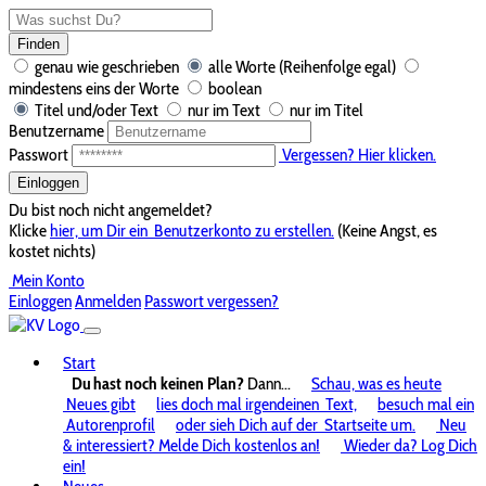
Finden
genau wie geschrieben
alle Worte (Reihenfolge egal)
mindestens eins der Worte
boolean
Titel und/oder Text
nur im Text
nur im Titel
Benutzername
Passwort
Vergessen? Hier klicken.
Einloggen
Du bist noch nicht angemeldet?
Klicke
hier, um Dir ein
Benutzerkonto zu erstellen.
(Keine Angst, es
kostet nichts)
Mein Konto
Einloggen
Anmelden
Passwort vergessen?
Start
Du hast noch keinen Plan?
Dann...
Schau, was es heute
Neues gibt
lies doch mal irgendeinen
Text,
besuch mal ein
Autorenprofil
oder sieh Dich auf der
Startseite um.
Neu
& interessiert? Melde Dich kostenlos an!
Wieder da? Log Dich
ein!