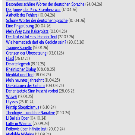
Besonders schöne Wörter der deutschen Sprache
(24.04.26)
Der Junge, der Prinz Eisenherz war
(17.04.26)
Ästhetik des Fehlers
(10.04.26)
Schöne Wörter der deutschen Sprache
(10.04.26)
Eine Fingerübung
(10.04.26)
Mein Weg zum Kaiserplatz
(03.04.26)
Der Text ist tot - es lebe der Text
(27.03.26)
Wie hermetisch darf ein Gedicht sein?
(20.03.26)
Traurige Sonette
(16.01.26)
Grenzen der Übersetzung
(02.01.26)
Fluid
(26.12.25)
De arte legendi
(19.12.25)
Rheinischer Dialog
(08.08.25)
Identität und Tod
(18.04.25)
Mein neuntes Jahrzehnt
(11.04.25)
Die Galaxien des Gehirns
(04.04.25)
Der entsetzte Sinn huscht vorbei
(28.03.25)
Wuwei
(17.01.25)
Ulysses
(25.10.24)
Prinzip Skeptizismus
(18.10.24)
Theologie ... und ihre Narrative
(11.10.24)
Li Bai als Oper
(04.10.24)
Lotte in Weimar
(27.09.24)
Petkovic über Infinite Jest
(20.09.24)
Mathilde Möhring
(13.09.24)