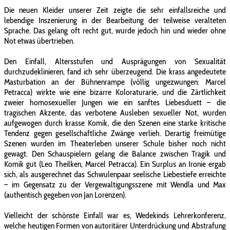
Die neuen Kleider unserer Zeit zeigte die sehr einfallsreiche und
lebendige Inszenierung in der Bearbeitung der teilweise veralteten
Sprache. Das gelang oft recht gut, wurde jedoch hin und wieder ohne
Not etwas übertrieben.
Den Einfall, Altersstufen und Ausprägungen von Sexualität
durchzudeklinieren, fand ich sehr überzeugend. Die krass angedeutete
Masturbation an der Bühnenrampe (völlig ungezwungen: Marcel
Petracca) wirkte wie eine bizarre Koloraturarie, und die Zärtlichkeit
zweier homosexueller Jungen wie ein sanftes Liebesduett – die
tragischen Akzente, das verbotene Ausleben sexueller Not, wurden
aufgewogen durch krasse Komik, die den Szenen eine starke kritische
Tendenz gegen gesellschaftliche Zwänge verlieh. Derartig freimütige
Szenen wurden im Theaterleben unserer Schule bisher noch nicht
gewagt. Den Schauspielern gelang die Balance zwischen Tragik und
Komik gut (Leo Theilken, Marcel Petracca). Ein Surplus an Ironie ergab
sich, als ausgerechnet das Schwulenpaar seelische Liebestiefe erreichte
– im Gegensatz zu der Vergewaltigungsszene mit Wendla und Max
(authentisch gegeben von Jan Lorenzen).
Vielleicht der schönste Einfall war es, Wedekinds Lehrerkonferenz,
welche heutigen Formen von autoritärer Unterdrückung und Abstrafung