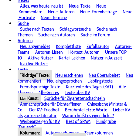
Neues
Alles, was heute
neu ist
Neue
Texte
Neue
Kommentare
Neue
Autoren
Neue
Forenbeiträge
Neue
Hörtexte
Neue
Termine
Suche
Suche nach Texten
Schlagwortsuche
Suche nach
Themen
Suche nach Autoren
Suche im Forum
Autoren
Neu angemeldet
Komplettliste
Zufallsautor
Autoren-
Teams
Autoren-Listen
Hörtext-Autoren
Unsere TOP
10
Aktive Nutzer
Kartei-Leichen
Nutzer in Auszeit
Inaktive Nutzer
Texte
"Richtige" Texte:
Neu erschienen
Neu überarbeitet
Neu
kommentiert
Neu eingesprochen
Lieblingstexte
Fremdsprachige Texte
Kurztexte des Tages (KdT)
Alle
Themen
Alle Genres
Texte über KV
Kunst:
Sprüche für Zigarettenschachteln
klein
Anmachsprüche für Dichter*innen
Chinesische Minister &
Co.
Der KV-Friedhof
Berühmte letzte Worte
Lieber KV
als gar keine Literatur
Warum heißt es eigentlich...?
Werbeanzeigen für KV
Best of SPAM
Fundgrube
"Deutsch"
Kolumnen:
Autorenkolumnen
Teamkolumnen