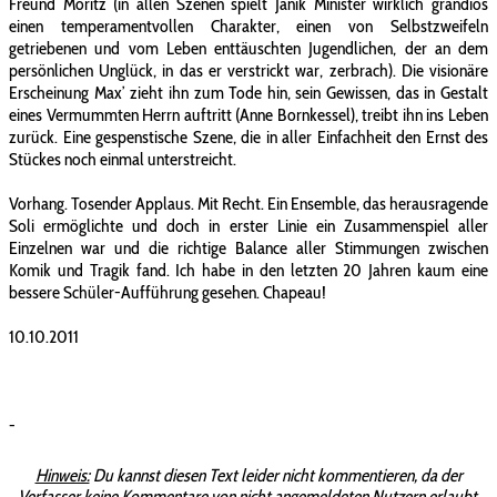
Freund Moritz (in allen Szenen spielt Janik Minister wirklich grandios
einen temperamentvollen Charakter, einen von Selbstzweifeln
getriebenen und vom Leben enttäuschten Jugendlichen, der an dem
persönlichen Unglück, in das er verstrickt war, zerbrach). Die visionäre
Erscheinung Max’ zieht ihn zum Tode hin, sein Gewissen, das in Gestalt
eines Vermummten Herrn auftritt (Anne Bornkessel), treibt ihn ins Leben
zurück. Eine gespenstische Szene, die in aller Einfachheit den Ernst des
Stückes noch einmal unterstreicht.
Vorhang. Tosender Applaus. Mit Recht. Ein Ensemble, das herausragende
Soli ermöglichte und doch in erster Linie ein Zusammenspiel aller
Einzelnen war und die richtige Balance aller Stimmungen zwischen
Komik und Tragik fand. Ich habe in den letzten 20 Jahren kaum eine
bessere Schüler-Aufführung gesehen. Chapeau!
10.10.2011
-
Hinweis:
Du kannst diesen Text leider nicht kommentieren, da der
Verfasser keine Kommentare von nicht angemeldeten Nutzern erlaubt.