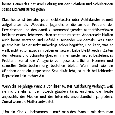
heute. Genau das hat Axel Gehring mit den Schülern und Schülerinnen
seines Literaturkurses getan.
Klar, heute ist beinahe jeder Siebtklässler oder Achtklässler sexuell
aufgeklärter als Wedekinds Jugendliche, die an der Prüderie der
Erwachsenen und den damit zusammenhängenden Autoritätszwängen
bei ihren ersten Liebesversuchen scheitern mussten. Andererseits klaffen
auch heute Verstand und Gefühl auseinander wie damals. Was einer
gelernt hat, hat er nicht unbedingt schon begriffen, und kann, was er
weiß, nicht automatisch im Leben umsetzen. Liebe bleibt auch in Zeiten
der Toleranz und Schamlosigkeit ein immer wieder neu zu bestehendes
Problem, zumal die Antagonie von gesellschaftlichen Normen und
sexueller Selbstbestimmung bestehen bleibt. Wann und wie ein
Mädchen oder ein Junge seine Sexualität lebt, ist auch bei fehlender
Repression kein leichter Akt.
Wenn die 14-jährige Wendla von ihrer Mutter Aufklärung verlangt, weil
sie nicht mehr an den Storch glauben kann, erscheint das heute
angesichts der Medien und des Internets unverständlich, ja grotesk.
Zumal wenn die Mutter antwortet:
„Um ein Kind zu bekommen – muß man den Mann – mit dem man