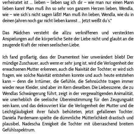
verheiratet ist ... lieben – lieben sag ich dir – wie man nur einen Mann
lieben kann! Man muß ihn so sehr von ganzem Herzen lieben, Wendla,
wie – wie sich’s nicht sagen läßt! Man muß ihn lieben, Wendla, wie du in
deinen Jahren noch gar nicht lieben kannst ... Jetzt weißt du’s.“
Das Mädchen versteht die allzu verkniffenen und versteckten
Anspielungen auf die körperliche Seite der Liebe nicht und glaubt an die
zeugende Kraft der reinen seelischen Liebe.
Ich fand großartig, dass der Dramentext hier unverändert blieb! Der
mündige Zuschauer, auch wenn er sehr jung ist, wird die Verlogenheit der
erwachsenen Mutter erkennen, auch die Naivität der Tochter; er wird sich
fragen, wie solche Naivität entstehen konnte und auch heute entstehen
kann – denn die Irrtümer, die Gefühle, die Sehnsüchte tragen immer
wieder neue Kleider, sind aber im Kern dieselben. Die Liebesszene, die zu
Wendlas Schwängerung führt, zeigt in der vergewaltigenden Animalität,
wie unerheblich die seelische Übereinstimmung für den Zeugungsakt
sein kann, und das dekouvriert klar die Verlogenheit der Mutter und die
Leichtgläubigkeit ihrer falsch behüteten, jetzt gefallenen Tochter.
Daniela Pardemann spielte die dümmliche Mütterlichkeit drastisch und
plausibel, Nadescha Ennigkeit die Tochter mit überraschend breitem
Gefühlsspektrum.