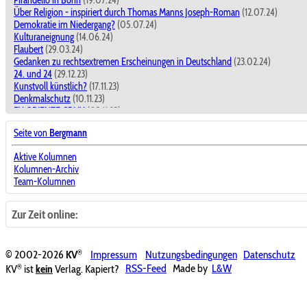
Pirandello in Bonn
(19.07.24)
Über Religion - inspiriert durch Thomas Manns Joseph-Roman
(12.07.24)
Demokratie im Niedergang?
(05.07.24)
Kulturaneignung
(14.06.24)
Flaubert
(29.03.24)
Gedanken zu rechtsextremen Erscheinungen in Deutschland
(23.02.24)
24. und 24
(29.12.23)
Kunstvoll künstlich?
(17.11.23)
Denkmalschutz
(10.11.23)
EX ORIENTE CRUX
(03.11.23)
SAID
(18.08.23)
Seite von
Bergmann
Frühe Kunstbegegnungen
(11.08.23)
ctd
(12.05.23)
Aktive Kolumnen
Das Reich der Mitte - die goldene Mitte?
(14.04.23)
Kolumnen-Archiv
Wondratscheks Selbstliebe
(31.03.23)
Team-Kolumnen
Die Moral in Zeiten des Moralismus
(10.03.23)
Literatur in Studium und Unterricht
(18.11.22)
Fluid
(11.11.22)
Zur Zeit online:
Gottesbilder
(04.11.22)
Zeitenwende
(28.10.22)
Zu Raoul Schrotts Pamphlet wider die modische Dichtung
(14.10.22)
®
© 2002-2026
KV
Impressum
Nutzungsbedingungen
Datenschutz
TLÖN, UQBAR, ORBIS TERTIUS
(07.10.22)
®
KV
ist
kein
Verlag. Kapiert?
RSS-Feed
Made by
L&W
826. Kolumne
(24.06.22)
Ende oder Neubeginn?
(17.06.22)
Arte Fakt
(10.06.22)