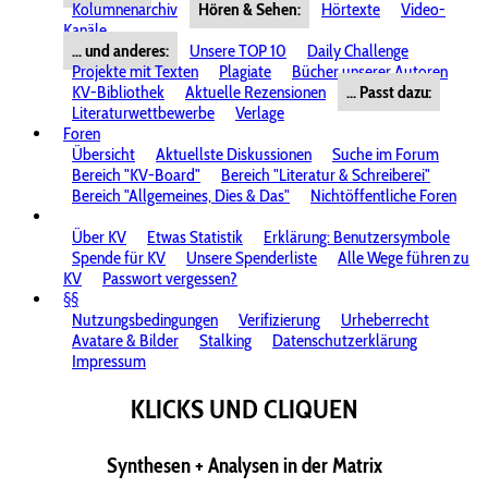
Kolumnenarchiv
Hören & Sehen:
Hörtexte
Video-
Kanäle
... und anderes:
Unsere TOP 10
Daily Challenge
Projekte mit Texten
Plagiate
Bücher unserer Autoren
KV-Bibliothek
Aktuelle Rezensionen
... Passt dazu:
Literaturwettbewerbe
Verlage
Foren
Übersicht
Aktuellste Diskussionen
Suche im Forum
Bereich "KV-Board"
Bereich "Literatur & Schreiberei"
Bereich "Allgemeines, Dies & Das"
Nichtöffentliche Foren
Über KV
Etwas Statistik
Erklärung: Benutzersymbole
Spende für KV
Unsere Spenderliste
Alle Wege führen zu
KV
Passwort vergessen?
§§
Nutzungsbedingungen
Verifizierung
Urheberrecht
Avatare & Bilder
Stalking
Datenschutzerklärung
Impressum
KLICKS UND CLIQUEN
Synthesen + Analysen in der Matrix