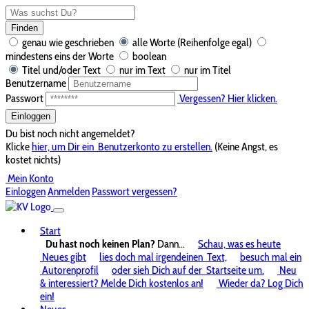
Finden
genau wie geschrieben
alle Worte (Reihenfolge egal)
mindestens eins der Worte
boolean
Titel und/oder Text
nur im Text
nur im Titel
Benutzername
Passwort
Vergessen? Hier klicken.
Einloggen
Du bist noch nicht angemeldet?
Klicke
hier, um Dir ein
Benutzerkonto zu erstellen.
(Keine Angst, es
kostet nichts)
Mein Konto
Einloggen
Anmelden
Passwort vergessen?
Start
Du hast noch keinen Plan?
Dann...
Schau, was es heute
Neues gibt
lies doch mal irgendeinen
Text,
besuch mal ein
Autorenprofil
oder sieh Dich auf der
Startseite um.
Neu
& interessiert? Melde Dich kostenlos an!
Wieder da? Log Dich
ein!