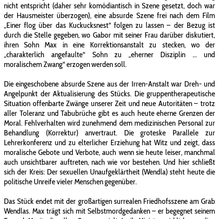
nicht entspricht (daher sehr komödiantisch in Szene gesetzt, doch war
der Hausmeister überzogen), eine absurde Szene frei nach dem Film
„Einer flog über das Kuckucksnest“ folgen zu lassen – der Bezug ist
durch die Stelle gegeben, wo Gabor mit seiner Frau darüber diskutiert,
ihren Sohn Max in eine Korrektionsanstalt zu stecken, wo der
„charakterlich angefaulte“ Sohn zu „eherner Disziplin ... und
moralischem Zwang“ erzogen werden soll.
Die eingeschobene absurde Szene aus der Irren-Anstalt war Dreh- und
Angelpunkt der Aktualisierung des Stücks. Die gruppentherapeutische
Situation offenbarte Zwänge unserer Zeit und neue Autoritäten – trotz
aller Toleranz und Tabubrüche gibt es auch heute eherne Grenzen der
Moral. Fehlverhalten wird zunehmend dem medizinischen Personal zur
Behandlung (Korrektur) anvertraut. Die groteske Parallele zur
Lehrerkonferenz und zu elterlicher Erziehung hat Witz und zeigt, dass
moralische Gebote und Verbote, auch wenn sie heute leiser, manchmal
auch unsichtbarer auftreten, nach wie vor bestehen. Und hier schließt
sich der Kreis: Der sexuellen Unaufgeklärtheit (Wendla) steht heute die
politische Unreife vieler Menschen gegenüber.
Das Stück endet mit der großartigen surrealen Friedhofsszene am Grab
Wendlas. Max trägt sich mit Selbstmordgedanken – er begegnet seinem