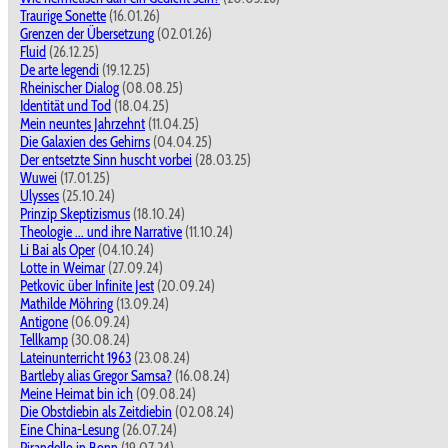
Traurige Sonette
(16.01.26)
Grenzen der Übersetzung
(02.01.26)
Fluid
(26.12.25)
De arte legendi
(19.12.25)
Rheinischer Dialog
(08.08.25)
Identität und Tod
(18.04.25)
Mein neuntes Jahrzehnt
(11.04.25)
Die Galaxien des Gehirns
(04.04.25)
Der entsetzte Sinn huscht vorbei
(28.03.25)
Wuwei
(17.01.25)
Ulysses
(25.10.24)
Prinzip Skeptizismus
(18.10.24)
Theologie ... und ihre Narrative
(11.10.24)
Li Bai als Oper
(04.10.24)
Lotte in Weimar
(27.09.24)
Petkovic über Infinite Jest
(20.09.24)
Mathilde Möhring
(13.09.24)
Antigone
(06.09.24)
Tellkamp
(30.08.24)
Lateinunterricht 1963
(23.08.24)
Bartleby alias Gregor Samsa?
(16.08.24)
Meine Heimat bin ich
(09.08.24)
Die Obstdiebin als Zeitdiebin
(02.08.24)
Eine China-Lesung
(26.07.24)