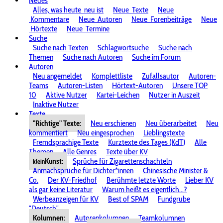
Neues
Alles, was heute
neu ist
Neue
Texte
Neue
Kommentare
Neue
Autoren
Neue
Forenbeiträge
Neue
Hörtexte
Neue
Termine
Suche
Suche nach Texten
Schlagwortsuche
Suche nach
Themen
Suche nach Autoren
Suche im Forum
Autoren
Neu angemeldet
Komplettliste
Zufallsautor
Autoren-
Teams
Autoren-Listen
Hörtext-Autoren
Unsere TOP
10
Aktive Nutzer
Kartei-Leichen
Nutzer in Auszeit
Inaktive Nutzer
Texte
"Richtige" Texte:
Neu erschienen
Neu überarbeitet
Neu
kommentiert
Neu eingesprochen
Lieblingstexte
Fremdsprachige Texte
Kurztexte des Tages (KdT)
Alle
Themen
Alle Genres
Texte über KV
Kunst:
Sprüche für Zigarettenschachteln
klein
Anmachsprüche für Dichter*innen
Chinesische Minister &
Co.
Der KV-Friedhof
Berühmte letzte Worte
Lieber KV
als gar keine Literatur
Warum heißt es eigentlich...?
Werbeanzeigen für KV
Best of SPAM
Fundgrube
"Deutsch"
Kolumnen:
Autorenkolumnen
Teamkolumnen