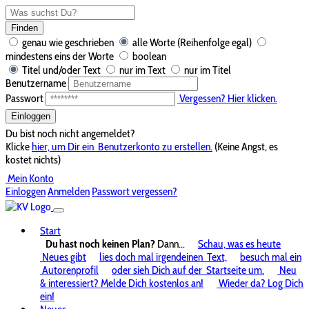
Finden
genau wie geschrieben
alle Worte (Reihenfolge egal)
mindestens eins der Worte
boolean
Titel und/oder Text
nur im Text
nur im Titel
Benutzername
Passwort
Vergessen? Hier klicken.
Einloggen
Du bist noch nicht angemeldet?
Klicke
hier, um Dir ein
Benutzerkonto zu erstellen.
(Keine Angst, es
kostet nichts)
Mein Konto
Einloggen
Anmelden
Passwort vergessen?
Start
Du hast noch keinen Plan?
Dann...
Schau, was es heute
Neues gibt
lies doch mal irgendeinen
Text,
besuch mal ein
Autorenprofil
oder sieh Dich auf der
Startseite um.
Neu
& interessiert? Melde Dich kostenlos an!
Wieder da? Log Dich
ein!