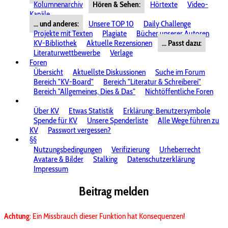
Kolumnenarchiv
Hören & Sehen:
Hörtexte
Video-
Kanäle
... und anderes:
Unsere TOP 10
Daily Challenge
Projekte mit Texten
Plagiate
Bücher unserer Autoren
KV-Bibliothek
Aktuelle Rezensionen
... Passt dazu:
Literaturwettbewerbe
Verlage
Foren
Übersicht
Aktuellste Diskussionen
Suche im Forum
Bereich "KV-Board"
Bereich "Literatur & Schreiberei"
Bereich "Allgemeines, Dies & Das"
Nichtöffentliche Foren
Über KV
Etwas Statistik
Erklärung: Benutzersymbole
Spende für KV
Unsere Spenderliste
Alle Wege führen zu
KV
Passwort vergessen?
§§
Nutzungsbedingungen
Verifizierung
Urheberrecht
Avatare & Bilder
Stalking
Datenschutzerklärung
Impressum
Beitrag melden
Achtung
: Ein Missbrauch dieser Funktion hat Konsequenzen!