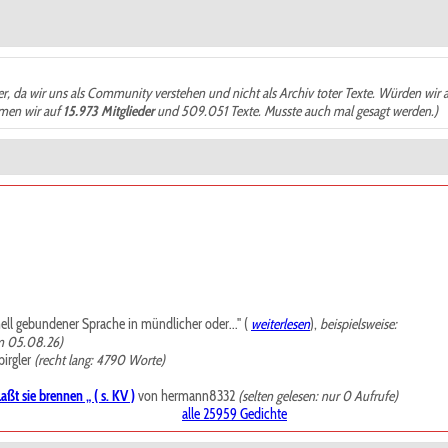
der, da wir uns als Community verstehen und nicht als Archiv toter Texte. Würden wir 
ämen wir auf
15.973 Mitglieder
und 509.051 Texte. Musste auch mal gesagt werden.)
mell gebundener Sprache in mündlicher oder..." (
weiterlesen
),
beispielsweise:
m 05.08.26)
irgler
(recht lang: 4790 Worte)
ßt sie brennen „ ( s. KV )
von hermann8332
(selten gelesen: nur 0 Aufrufe)
alle 25959 Gedichte