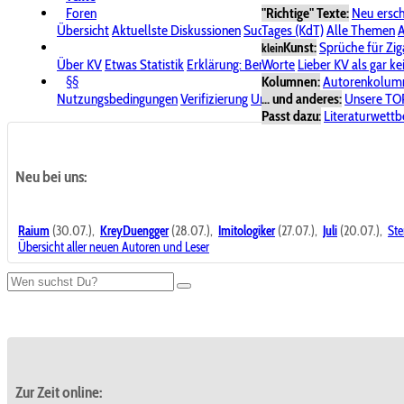
Foren
"Richtige" Texte:
Neu ersc
Übersicht
Aktuellste Diskussionen
Suche im Forum
Tages (KdT)
Alle Themen
Bereich "KV
A
Kunst:
Sprüche für Zig
klein
Über KV
Etwas Statistik
Erklärung: Benutzersymbole
Worte
Lieber KV als gar ke
Spende für
§§
Kolumnen:
Autorenkolum
Nutzungsbedingungen
Verifizierung
Urheberrecht
... und anderes:
Avatare & Bild
Unsere TO
Passt dazu:
Literaturwett
Neu bei uns:
Raium
(30.07.),
KreyDuengger
(28.07.),
Imitologiker
(27.07.),
Juli
(20.07.),
Ste
Übersicht aller neuen Autoren und Leser
Zur Zeit online: