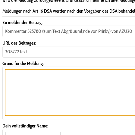
wird die Meldung zurückgewiesen). Grundsätzlich nehme ich alle Meldungen
Meldungen nach Art 16 DSA werden nach den Vorgaben des DSA behandel
Zu meldender Beitrag:
Kommentar 525780 (zum Text Abgr&uuml;nde von Prinky) von AZU20
URL des Beitrages:
308772.text
Grund für die Meldung:
Dein vollständiger Name: