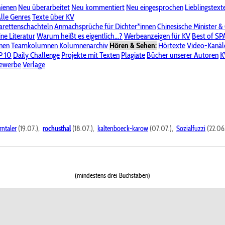
hienen
Neu überarbeitet
Neu kommentiert
Neu eingesprochen
Lieblingstext
-Board"
lle Genres
Bereich "Literatur & Schreiberei"
Texte über KV
Bereich "Allgemeines, Dies & Das"
arettenschachteln
Anmachsprüche für Dichter*innen
Chinesische Minister &
ine Literatur
 KV
Unsere Spenderliste
Warum heißt es eigentlich...?
Alle Wege führen zu KV
Werbeanzeigen für KV
Passwort vergessen?
Best of S
nen
Teamkolumnen
Kolumnenarchiv
Hören & Sehen:
Hörtexte
Video-Kanäl
er
P 10
Stalking
Daily Challenge
Datenschutzerklärung
Projekte mit Texten
Impressum
Plagiate
Bücher unserer Autoren
K
bewerbe
Verlage
rntaler
(19.07.),
rochusthal
(18.07.),
kaltenboeck-karow
(07.07.),
Sozialfuzzi
(22.06
(mindestens drei Buchstaben)