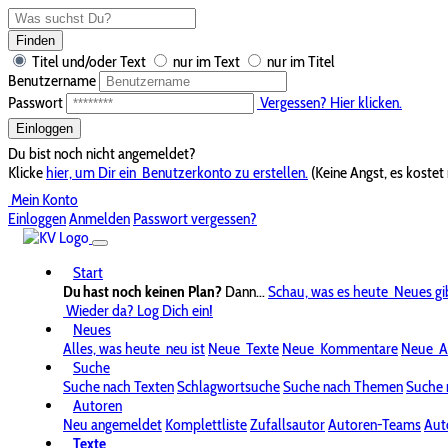
Finden
Titel und/oder Text
nur im Text
nur im Titel
Benutzername
Passwort
Vergessen? Hier klicken.
Einloggen
Du bist noch nicht angemeldet?
Klicke
hier, um Dir ein
Benutzerkonto zu erstellen.
(Keine Angst, es kostet 
Mein Konto
Einloggen
Anmelden
Passwort vergessen?
Start
Du hast noch keinen Plan?
Dann...
Schau, was es heute
Neues gi
Wieder da? Log Dich ein!
Neues
Alles, was heute
neu ist
Neue
Texte
Neue
Kommentare
Neue
A
Suche
Suche nach Texten
Schlagwortsuche
Suche nach Themen
Suche 
Autoren
Neu angemeldet
Komplettliste
Zufallsautor
Autoren-Teams
Aut
Texte