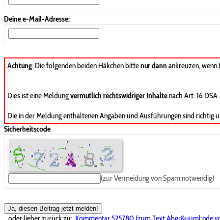
Deine e-Mail-Adresse:
Achtung
: Die folgenden beiden Häkchen bitte
nur dann
ankreuzen, wenn
Dies ist eine Meldung
vermutlich rechtswidriger Inhalte
nach Art. 16 DSA
Die in der Meldung enthaltenen Angaben und Ausführungen sind richtig u
Sicherheitscode
(zur Vermeidung von Spam notwendig)
Ja, diesen Beitrag jetzt melden!
...oder lieber zurück zu:
Kommentar 525780 (zum Text Abgr&uuml;nde vo