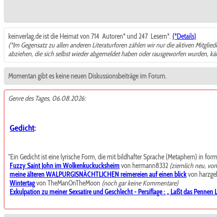
keinverlag.de ist die Heimat von 714
Autoren* und 247
Lesern*.
(*Details)
(*Im Gegensatz zu allen anderen Literaturforen zählen wir nur die aktiven Mitglie
abziehen, die sich selbst wieder abgemeldet haben oder rausgeworfen wurden, k
Momentan gibt es keine neuen Diskussionsbeiträge im Forum.
Genre des Tages, 06.08.2026:
Gedicht
:
"Ein Gedicht ist eine lyrische Form, die mit bildhafter Sprache (Metaphern) in for
Fuzzy Saint John im Wolkenkuckucksheim
von hermann8332
(ziemlich neu, vo
meine älteren WALPURGISNÄCHTLICHEN reimereien auf einen blick
von harzgeb
Wintertag
von TheManOnTheMoon
(noch gar keine Kommentare)
Exkulpation zu meiner Sexsatire und Geschlecht - Persiflage : „ Laßt das Pennen La