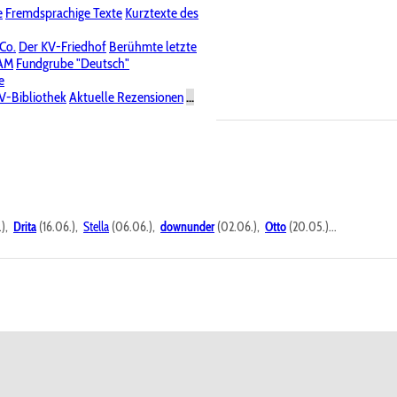
e
Fremdsprachige Texte
Kurztexte des
Nichtöffentliche Foren
 Co.
Der KV-Friedhof
Berühmte letzte
PAM
Fundgrube "Deutsch"
e
V-Bibliothek
Aktuelle Rezensionen
...
.),
Drita
(16.06.),
Stella
(06.06.),
downunder
(02.06.),
Otto
(20.05.)...