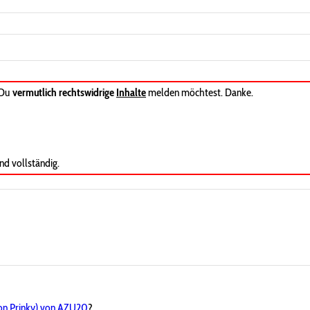
 Du
vermutlich rechtswidrige
Inhalte
melden möchtest. Danke.
nd vollständig.
n Prinky) von AZU20
?