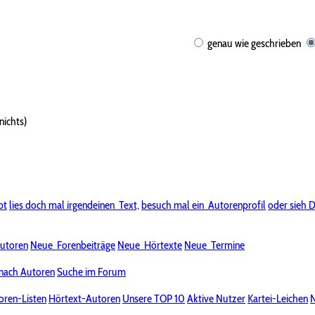
genau wie geschrieben
nichts)
bt
lies doch mal irgendeinen
Text,
besuch mal ein
Autorenprofil
oder sieh D
utoren
Neue
Forenbeiträge
Neue
Hörtexte
Neue
Termine
nach Autoren
Suche im Forum
oren-Listen
Hörtext-Autoren
Unsere TOP 10
Aktive Nutzer
Kartei-Leichen
N