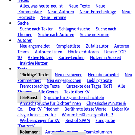
Neues
Alles, was heute
neu ist
Neue
Texte
Neue
Kommentare
Neue
Autoren
Neue
Forenbeiträge
Neue
Hörtexte
Neue
Termine
Suche
Suche nach Texten
Schlagwortsuche
Suche nach
Themen
Suche nach Autoren
Suche im Forum
Autoren
Neu angemeldet
Komplettliste
Zufallsautor
Autoren-
Teams
Autoren-Listen
Hörtext-Autoren
Unsere TOP
10
Aktive Nutzer
Kartei-Leichen
Nutzer in Auszeit
Inaktive Nutzer
Texte
"Richtige" Texte:
Neu erschienen
Neu überarbeitet
Neu
kommentiert
Neu eingesprochen
Lieblingstexte
Fremdsprachige Texte
Kurztexte des Tages (KdT)
Alle
Themen
Alle Genres
Texte über KV
Kunst:
Sprüche für Zigarettenschachteln
klein
Anmachsprüche für Dichter*innen
Chinesische Minister &
Co.
Der KV-Friedhof
Berühmte letzte Worte
Lieber KV
als gar keine Literatur
Warum heißt es eigentlich...?
Werbeanzeigen für KV
Best of SPAM
Fundgrube
"Deutsch"
Kolumnen:
Autorenkolumnen
Teamkolumnen