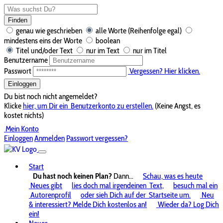
Finden
genau wie geschrieben
alle Worte (Reihenfolge egal)
mindestens eins der Worte
boolean
Titel und/oder Text
nur im Text
nur im Titel
Benutzername
Passwort
Vergessen? Hier klicken.
Einloggen
Du bist noch nicht angemeldet?
Klicke
hier, um Dir ein
Benutzerkonto zu erstellen.
(Keine Angst, es
kostet nichts)
Mein Konto
Einloggen
Anmelden
Passwort vergessen?
Start
Du hast noch keinen Plan?
Dann...
Schau, was es heute
Neues gibt
lies doch mal irgendeinen
Text,
besuch mal ein
Autorenprofil
oder sieh Dich auf der
Startseite um.
Neu
& interessiert? Melde Dich kostenlos an!
Wieder da? Log Dich
ein!