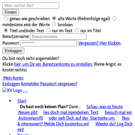
Finden
genau wie geschrieben
alle Worte (Reihenfolge egal)
mindestens eins der Worte
boolean
Titel und/oder Text
nur im Text
nur im Titel
Benutzername
Passwort
Vergessen? Hier klicken.
Einloggen
Du bist noch nicht angemeldet?
Klicke
hier, um Dir ein
Benutzerkonto zu erstellen.
(Keine Angst, es
kostet nichts)
Mein Konto
Einloggen
Anmelden
Passwort vergessen?
Start
Du hast noch keinen Plan?
Dann...
Schau, was es heute
Neues gibt
lies doch mal irgendeinen
Text,
besuch mal ein
Autorenprofil
oder sieh Dich auf der
Startseite um.
Neu
& interessiert? Melde Dich kostenlos an!
Wieder da? Log Dich
ein!