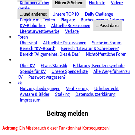
Kolumnenarchiv
Hören & Sehen:
Hörtexte
Video-
Kanäle
... und anderes:
Unsere TOP 10
Daily Challenge
Projekte mit Texten
Plagiate
Bücher unserer Autoren
KV-Bibliothek
Aktuelle Rezensionen
... Passt dazu:
Literaturwettbewerbe
Verlage
Foren
Übersicht
Aktuellste Diskussionen
Suche im Forum
Bereich "KV-Board"
Bereich "Literatur & Schreiberei"
Bereich "Allgemeines, Dies & Das"
Nichtöffentliche Foren
Über KV
Etwas Statistik
Erklärung: Benutzersymbole
Spende für KV
Unsere Spenderliste
Alle Wege führen zu
KV
Passwort vergessen?
§§
Nutzungsbedingungen
Verifizierung
Urheberrecht
Avatare & Bilder
Stalking
Datenschutzerklärung
Impressum
Beitrag melden
Achtung
: Ein Missbrauch dieser Funktion hat Konsequenzen!