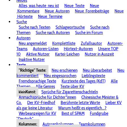
Neues
Alles, was heute
neu ist
Neue
Texte
Neue
Kommentare
Neue
Autoren
Neue
Forenbeiträge
Neue
Hörtexte
Neue
Termine
Suche
Suche nach Texten
Schlagwortsuche
Suche nach
Themen
Suche nach Autoren
Suche im Forum
Autoren
Neu angemeldet
Komplettliste
Zufallsautor
Autoren-
Teams
Autoren-Listen
Hörtext-Autoren
Unsere TOP
10
Aktive Nutzer
Kartei-Leichen
Nutzer in Auszeit
Inaktive Nutzer
Texte
"Richtige" Texte:
Neu erschienen
Neu überarbeitet
Neu
kommentiert
Neu eingesprochen
Lieblingstexte
Fremdsprachige Texte
Kurztexte des Tages (KdT)
Alle
Themen
Alle Genres
Texte über KV
Kunst:
Sprüche für Zigarettenschachteln
klein
Anmachsprüche für Dichter*innen
Chinesische Minister &
Co.
Der KV-Friedhof
Berühmte letzte Worte
Lieber KV
als gar keine Literatur
Warum heißt es eigentlich...?
Werbeanzeigen für KV
Best of SPAM
Fundgrube
"Deutsch"
Kolumnen:
Autorenkolumnen
Teamkolumnen