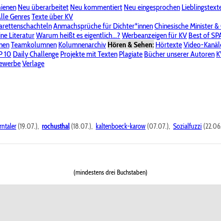
hienen
Neu überarbeitet
Neu kommentiert
Neu eingesprochen
Lieblingstext
-Board"
lle Genres
Bereich "Literatur & Schreiberei"
Texte über KV
Bereich "Allgemeines, Dies & Das"
arettenschachteln
Anmachsprüche für Dichter*innen
Chinesische Minister &
ine Literatur
 KV
Unsere Spenderliste
Warum heißt es eigentlich...?
Alle Wege führen zu KV
Werbeanzeigen für KV
Passwort vergessen?
Best of S
nen
Teamkolumnen
Kolumnenarchiv
Hören & Sehen:
Hörtexte
Video-Kanäl
er
P 10
Stalking
Daily Challenge
Datenschutzerklärung
Projekte mit Texten
Impressum
Plagiate
Bücher unserer Autoren
K
bewerbe
Verlage
rntaler
(19.07.),
rochusthal
(18.07.),
kaltenboeck-karow
(07.07.),
Sozialfuzzi
(22.06
(mindestens drei Buchstaben)