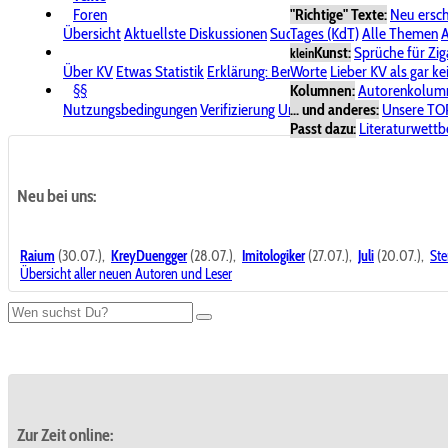
Foren
"Richtige" Texte:
Neu ersc
Übersicht
Aktuellste Diskussionen
Suche im Forum
Tages (KdT)
Alle Themen
Bereich "KV
A
Kunst:
Sprüche für Zig
klein
Über KV
Etwas Statistik
Erklärung: Benutzersymbole
Worte
Lieber KV als gar ke
Spende für
§§
Kolumnen:
Autorenkolum
Nutzungsbedingungen
Verifizierung
Urheberrecht
... und anderes:
Avatare & Bild
Unsere TO
Passt dazu:
Literaturwett
Neu bei uns:
Raium
(30.07.),
KreyDuengger
(28.07.),
Imitologiker
(27.07.),
Juli
(20.07.),
Ste
Übersicht aller neuen Autoren und Leser
Zur Zeit online: