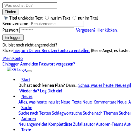
Finden
Titel und/oder Text
nur im Text
nur im Titel
Benutzername
Passwort
Vergessen? Hier klicken.
Einloggen
Du bist noch nicht angemeldet?
Klicke
hier, um Dir ein
Benutzerkonto zu erstellen.
(Keine Angst, es kostet 
Mein Konto
Einloggen
Anmelden
Passwort vergessen?
Start
Du hast noch keinen Plan?
Dann...
Schau, was es heute
Neues gi
Wieder da? Log Dich ein!
Neues
Alles, was heute
neu ist
Neue
Texte
Neue
Kommentare
Neue
A
Suche
Suche nach Texten
Schlagwortsuche
Suche nach Themen
Suche 
Autoren
Neu angemeldet
Komplettliste
Zufallsautor
Autoren-Teams
Aut
Texte