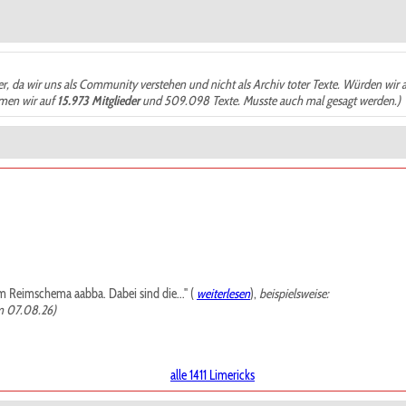
der, da wir uns als Community verstehen und nicht als Archiv toter Texte. Würden wir 
ämen wir auf
15.973 Mitglieder
und 509.098 Texte. Musste auch mal gesagt werden.)
m Reimschema aabba. Dabei sind die..." (
weiterlesen
),
beispielsweise:
m 07.08.26)
alle 1411 Limericks