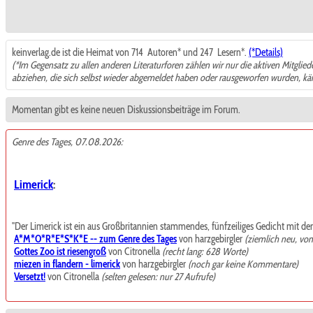
keinverlag.de ist die Heimat von 714
Autoren* und 247
Lesern*.
(*Details)
(*Im Gegensatz zu allen anderen Literaturforen zählen wir nur die aktiven Mitglie
abziehen, die sich selbst wieder abgemeldet haben oder rausgeworfen wurden, k
Momentan gibt es keine neuen Diskussionsbeiträge im Forum.
Genre des Tages, 07.08.2026:
Limerick
:
"Der Limerick ist ein aus Großbritannien stammendes, fünfzeiliges Gedicht mit de
A*M*O*R*E*S*K*E -- zum Genre des Tages
von harzgebirgler
(ziemlich neu, vo
Gottes Zoo ist riesengroß
von Citronella
(recht lang: 628 Worte)
miezen in flandern - limerick
von harzgebirgler
(noch gar keine Kommentare)
Versetzt!
von Citronella
(selten gelesen: nur 27 Aufrufe)