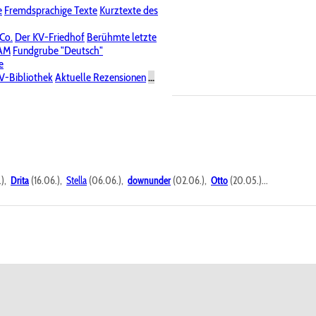
e
Fremdsprachige Texte
Kurztexte des
Nichtöffentliche Foren
 Co.
Der KV-Friedhof
Berühmte letzte
PAM
Fundgrube "Deutsch"
e
V-Bibliothek
Aktuelle Rezensionen
...
.),
Drita
(16.06.),
Stella
(06.06.),
downunder
(02.06.),
Otto
(20.05.)...