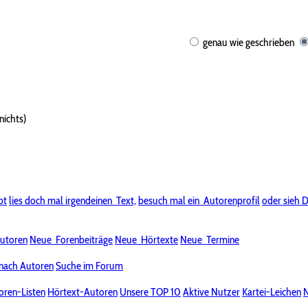
genau wie geschrieben
nichts)
bt
lies doch mal irgendeinen
Text,
besuch mal ein
Autorenprofil
oder sieh D
utoren
Neue
Forenbeiträge
Neue
Hörtexte
Neue
Termine
nach Autoren
Suche im Forum
oren-Listen
Hörtext-Autoren
Unsere TOP 10
Aktive Nutzer
Kartei-Leichen
N