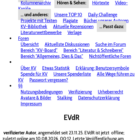
Kolumnenarchiv
Hören & Sehen:
Hörtexte
Video-
Kanäle
... und anderes:
Unsere TOP 10
Daily Challenge
Projekte mit Texten
Plagiate
Bücher unserer Autoren
KV-Bibliothek
Aktuelle Rezensionen
... Passt dazu:
Literaturwettbewerbe
Verlage
Foren
Übersicht
Aktuellste Diskussionen
Suche im Forum
Bereich "KV-Board"
Bereich "Literatur & Schreiberei"
Bereich "Allgemeines, Dies & Das"
Nichtöffentliche Foren
Über KV
Etwas Statistik
Erklärung: Benutzersymbole
Spende für KV
Unsere Spenderliste
Alle Wege führen zu
KV
Passwort vergessen?
§§
Nutzungsbedingungen
Verifizierung
Urheberrecht
Avatare & Bilder
Stalking
Datenschutzerklärung
Impressum
EVdR
verifizierter Autor
, angemeldet seit 23.11.25. EVdR ist jetzt
offline;
zuletzt online am 10.08.2026, 00:12. Letzte Veröffentlichung am