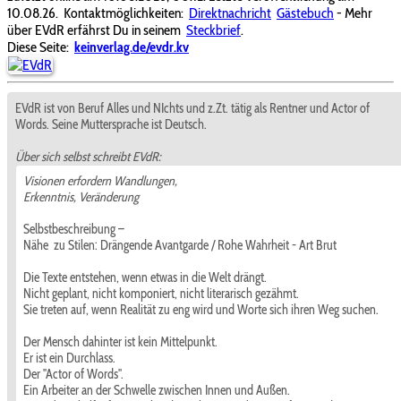
10.08.26.
Kontaktmöglichkeiten:
Direktnachricht
Gästebuch
- Mehr
über EVdR erfährst Du in seinem
Steckbrief
.
Diese Seite:
keinverlag.de/evdr.kv
EVdR ist von Beruf Alles und NIchts und z.Zt. tätig als Rentner und Actor of
Words. Seine Muttersprache ist Deutsch.
Über sich selbst schreibt EVdR:
Visionen erfordern Wandlungen,
Erkenntnis, Veränderung
Selbstbeschreibung –
Nähe zu Stilen: Drängende Avantgarde / Rohe Wahrheit - Art Brut
Die Texte entstehen, wenn etwas in die Welt drängt.
Nicht geplant, nicht komponiert, nicht literarisch gezähmt.
Sie treten auf, wenn Realität zu eng wird und Worte sich ihren Weg suchen.
Der Mensch dahinter ist kein Mittelpunkt.
Er ist ein Durchlass.
Der "Actor of Words".
Ein Arbeiter an der Schwelle zwischen Innen und Außen.