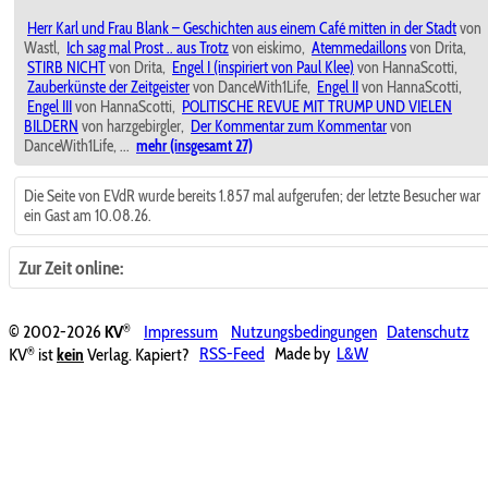
Herr Karl und Frau Blank – Geschichten aus einem Café mitten in der Stadt
von
Wastl,
Ich sag mal Prost .. aus Trotz
von eiskimo,
Atemmedaillons
von Drita,
STIRB NICHT
von Drita,
Engel I (inspiriert von Paul Klee)
von HannaScotti,
Zauberkünste der Zeitgeister
von DanceWith1Life,
Engel II
von HannaScotti,
Engel III
von HannaScotti,
POLITISCHE REVUE MIT TRUMP UND VIELEN
BILDERN
von harzgebirgler,
Der Kommentar zum Kommentar
von
DanceWith1Life, ...
mehr (insgesamt 27)
Die Seite von EVdR wurde bereits 1.857 mal aufgerufen; der letzte Besucher war
ein Gast am 10.08.26.
Zur Zeit online:
®
© 2002-2026
KV
Impressum
Nutzungsbedingungen
Datenschutz
®
KV
ist
kein
Verlag. Kapiert?
RSS-Feed
Made by
L&W