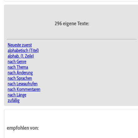
296 eigene Texte:
Neueste zuerst
alphabetisch (Titel)
alphab. (1. Zeile)
nach Genre
nach Thema
nach Änderung
nach Sprachen
nach Leseaufrufen
nach Kommentaren
nach Länge
zufällig
empfohlen von: