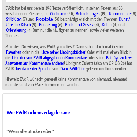
EVdR
hat bei uns bereits 296 Texte veröffentlicht. In seinen Texten aus 26
verschiedenen Genres (u.a.
Gedanken
(51),
Betrachtungen
(19),
Kommentare
(8)
Stilblüten
(7) und
Protokolle
(5)) beschäftigt er sich mit den Themen
Kunst/
Künstler/ Kitsch
(9),
Erinnerung
(6),
Recht und Gesetz
(4),
Kultur
(4) und
Orientierung
(4) (um nur die häufigsten zu nennen) sowie vielen weiteren
Themen.
Möchtest Du wissen, was EVdR gerne liest?
Dann schau doch mal in seine
Favoriten
oder in die
Liste seiner
Lieblingsbücher
! Oder wirf mal einen Blick in
die
Liste der von EVdR abgegebenen Kommentare
oder seine
Beiträge zu bzw.
Antworten auf Kommentare anderer
! Übrigens: Zuletzt (also am 09.08.26) hat
EVdR
Insolvenz der Sprache
von
DanceWith1Life
gelesen und kommentiert...
Hinweis:
EVdR wünscht generell keine Kommentare von
niemand
.
niemand
möchte nicht von EVdR kommentiert werden.
Wie EVdR zu keinverlag.de kam:
""Wenn alle Stricke reißen"