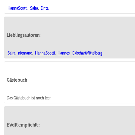
HannaScotti
,
Saira
,
Drita
Lieblingsautoren:
Saira
,
niemand
,
HannaScotti
,
Hannes
,
EkkehartMittelberg
Gästebuch
Das Gästebuch ist noch leer.
EVdR empfiehlt
: