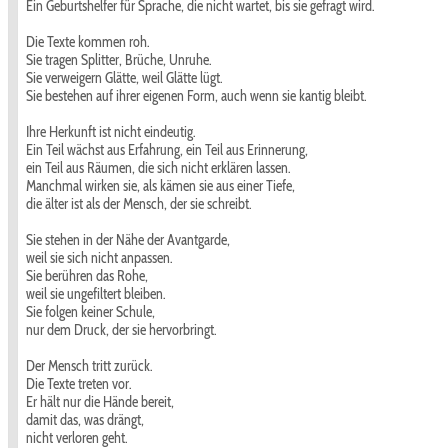
Ein Geburtshelfer für Sprache, die nicht wartet, bis sie gefragt wird.
Die Texte kommen roh.
Sie tragen Splitter, Brüche, Unruhe.
Sie verweigern Glätte, weil Glätte lügt.
Sie bestehen auf ihrer eigenen Form, auch wenn sie kantig bleibt.
Ihre Herkunft ist nicht eindeutig.
Ein Teil wächst aus Erfahrung, ein Teil aus Erinnerung,
ein Teil aus Räumen, die sich nicht erklären lassen.
Manchmal wirken sie, als kämen sie aus einer Tiefe,
die älter ist als der Mensch, der sie schreibt.
Sie stehen in der Nähe der Avantgarde,
weil sie sich nicht anpassen.
Sie berühren das Rohe,
weil sie ungefiltert bleiben.
Sie folgen keiner Schule,
nur dem Druck, der sie hervorbringt.
Der Mensch tritt zurück.
Die Texte treten vor.
Er hält nur die Hände bereit,
damit das, was drängt,
nicht verloren geht.