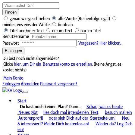
Finden
genau wie geschrieben
alle Worte (Reihenfolge egal)
mindestens eins der Worte
boolean
Titel und/oder Text
nur im Text
nur im Titel
Benutzername
Passwort
Vergessen? Hier klicken.
Einloggen
Du bist noch nicht angemeldet?
Klicke
hier, um Dir ein
Benutzerkonto zu erstellen.
(Keine Angst, es
kostet nichts)
Mein Konto
Einloggen
Anmelden
Passwort vergessen?
Start
Du hast noch keinen Plan?
Dann...
Schau, was es heute
Neues gibt
lies doch mal irgendeinen
Text,
besuch mal ein
Autorenprofil
oder sieh Dich auf der
Startseite um.
Neu
& interessiert? Melde Dich kostenlos an!
Wieder da? Log Dich
ein!