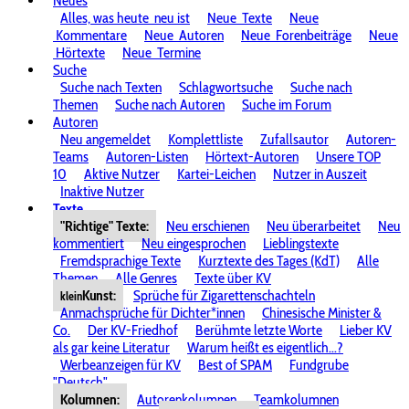
Neues
Alles, was heute
neu ist
Neue
Texte
Neue
Kommentare
Neue
Autoren
Neue
Forenbeiträge
Neue
Hörtexte
Neue
Termine
Suche
Suche nach Texten
Schlagwortsuche
Suche nach
Themen
Suche nach Autoren
Suche im Forum
Autoren
Neu angemeldet
Komplettliste
Zufallsautor
Autoren-
Teams
Autoren-Listen
Hörtext-Autoren
Unsere TOP
10
Aktive Nutzer
Kartei-Leichen
Nutzer in Auszeit
Inaktive Nutzer
Texte
"Richtige" Texte:
Neu erschienen
Neu überarbeitet
Neu
kommentiert
Neu eingesprochen
Lieblingstexte
Fremdsprachige Texte
Kurztexte des Tages (KdT)
Alle
Themen
Alle Genres
Texte über KV
Kunst:
Sprüche für Zigarettenschachteln
klein
Anmachsprüche für Dichter*innen
Chinesische Minister &
Co.
Der KV-Friedhof
Berühmte letzte Worte
Lieber KV
als gar keine Literatur
Warum heißt es eigentlich...?
Werbeanzeigen für KV
Best of SPAM
Fundgrube
"Deutsch"
Kolumnen:
Autorenkolumnen
Teamkolumnen