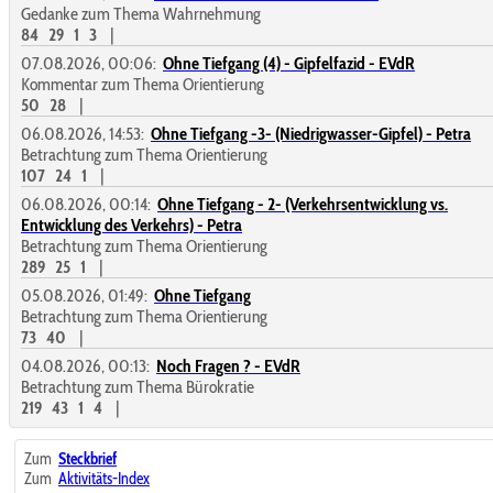
Gedanke zum Thema Wahrnehmung
84
29
1
3
|
07.08.2026, 00:06:
Ohne Tiefgang (4) - Gipfelfazid - EVdR
Kommentar zum Thema Orientierung
50
28
|
06.08.2026, 14:53:
Ohne Tiefgang -3- (Niedrigwasser-Gipfel) - Petra
Betrachtung zum Thema Orientierung
107
24
1
|
06.08.2026, 00:14:
Ohne Tiefgang - 2- (Verkehrsentwicklung vs.
Entwicklung des Verkehrs) - Petra
Betrachtung zum Thema Orientierung
289
25
1
|
05.08.2026, 01:49:
Ohne Tiefgang
Betrachtung zum Thema Orientierung
73
40
|
04.08.2026, 00:13:
Noch Fragen ? - EVdR
Betrachtung zum Thema Bürokratie
219
43
1
4
|
Zum
Steckbrief
Zum
Aktivitäts-Index