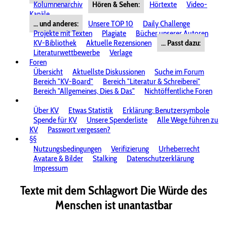
Kolumnenarchiv
Hören & Sehen:
Hörtexte
Video-
Kanäle
... und anderes:
Unsere TOP 10
Daily Challenge
Projekte mit Texten
Plagiate
Bücher unserer Autoren
KV-Bibliothek
Aktuelle Rezensionen
... Passt dazu:
Literaturwettbewerbe
Verlage
Foren
Übersicht
Aktuellste Diskussionen
Suche im Forum
Bereich "KV-Board"
Bereich "Literatur & Schreiberei"
Bereich "Allgemeines, Dies & Das"
Nichtöffentliche Foren
Über KV
Etwas Statistik
Erklärung: Benutzersymbole
Spende für KV
Unsere Spenderliste
Alle Wege führen zu
KV
Passwort vergessen?
§§
Nutzungsbedingungen
Verifizierung
Urheberrecht
Avatare & Bilder
Stalking
Datenschutzerklärung
Impressum
Texte mit dem Schlagwort
Die Würde des
Menschen ist unantastbar