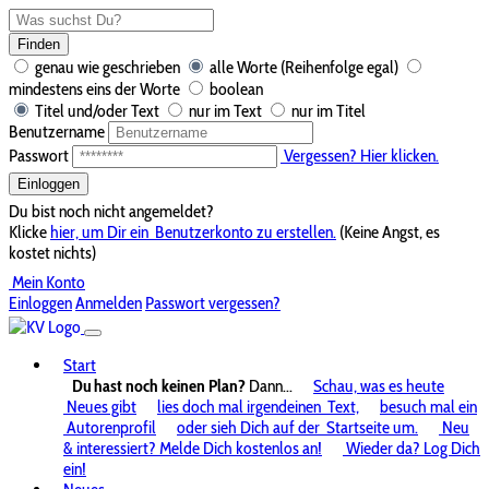
Finden
genau wie geschrieben
alle Worte (Reihenfolge egal)
mindestens eins der Worte
boolean
Titel und/oder Text
nur im Text
nur im Titel
Benutzername
Passwort
Vergessen? Hier klicken.
Einloggen
Du bist noch nicht angemeldet?
Klicke
hier, um Dir ein
Benutzerkonto zu erstellen.
(Keine Angst, es
kostet nichts)
Mein Konto
Einloggen
Anmelden
Passwort vergessen?
Start
Du hast noch keinen Plan?
Dann...
Schau, was es heute
Neues gibt
lies doch mal irgendeinen
Text,
besuch mal ein
Autorenprofil
oder sieh Dich auf der
Startseite um.
Neu
& interessiert? Melde Dich kostenlos an!
Wieder da? Log Dich
ein!