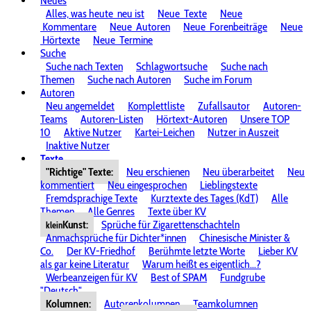
Neues
Alles, was heute
neu ist
Neue
Texte
Neue
Kommentare
Neue
Autoren
Neue
Forenbeiträge
Neue
Hörtexte
Neue
Termine
Suche
Suche nach Texten
Schlagwortsuche
Suche nach
Themen
Suche nach Autoren
Suche im Forum
Autoren
Neu angemeldet
Komplettliste
Zufallsautor
Autoren-
Teams
Autoren-Listen
Hörtext-Autoren
Unsere TOP
10
Aktive Nutzer
Kartei-Leichen
Nutzer in Auszeit
Inaktive Nutzer
Texte
"Richtige" Texte:
Neu erschienen
Neu überarbeitet
Neu
kommentiert
Neu eingesprochen
Lieblingstexte
Fremdsprachige Texte
Kurztexte des Tages (KdT)
Alle
Themen
Alle Genres
Texte über KV
Kunst:
Sprüche für Zigarettenschachteln
klein
Anmachsprüche für Dichter*innen
Chinesische Minister &
Co.
Der KV-Friedhof
Berühmte letzte Worte
Lieber KV
als gar keine Literatur
Warum heißt es eigentlich...?
Werbeanzeigen für KV
Best of SPAM
Fundgrube
"Deutsch"
Kolumnen:
Autorenkolumnen
Teamkolumnen