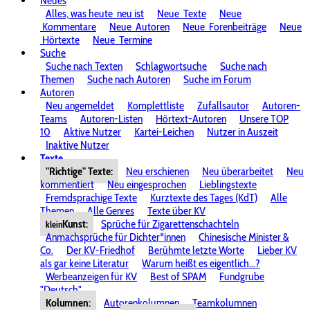
Neues
Alles, was heute
neu ist
Neue
Texte
Neue
Kommentare
Neue
Autoren
Neue
Forenbeiträge
Neue
Hörtexte
Neue
Termine
Suche
Suche nach Texten
Schlagwortsuche
Suche nach
Themen
Suche nach Autoren
Suche im Forum
Autoren
Neu angemeldet
Komplettliste
Zufallsautor
Autoren-
Teams
Autoren-Listen
Hörtext-Autoren
Unsere TOP
10
Aktive Nutzer
Kartei-Leichen
Nutzer in Auszeit
Inaktive Nutzer
Texte
"Richtige" Texte:
Neu erschienen
Neu überarbeitet
Neu
kommentiert
Neu eingesprochen
Lieblingstexte
Fremdsprachige Texte
Kurztexte des Tages (KdT)
Alle
Themen
Alle Genres
Texte über KV
Kunst:
Sprüche für Zigarettenschachteln
klein
Anmachsprüche für Dichter*innen
Chinesische Minister &
Co.
Der KV-Friedhof
Berühmte letzte Worte
Lieber KV
als gar keine Literatur
Warum heißt es eigentlich...?
Werbeanzeigen für KV
Best of SPAM
Fundgrube
"Deutsch"
Kolumnen:
Autorenkolumnen
Teamkolumnen