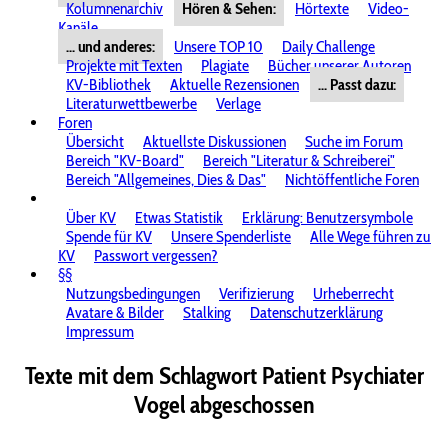
Kolumnenarchiv
Hören & Sehen:
Hörtexte
Video-
Kanäle
... und anderes:
Unsere TOP 10
Daily Challenge
Projekte mit Texten
Plagiate
Bücher unserer Autoren
KV-Bibliothek
Aktuelle Rezensionen
... Passt dazu:
Literaturwettbewerbe
Verlage
Foren
Übersicht
Aktuellste Diskussionen
Suche im Forum
Bereich "KV-Board"
Bereich "Literatur & Schreiberei"
Bereich "Allgemeines, Dies & Das"
Nichtöffentliche Foren
Über KV
Etwas Statistik
Erklärung: Benutzersymbole
Spende für KV
Unsere Spenderliste
Alle Wege führen zu
KV
Passwort vergessen?
§§
Nutzungsbedingungen
Verifizierung
Urheberrecht
Avatare & Bilder
Stalking
Datenschutzerklärung
Impressum
Texte mit dem Schlagwort
Patient Psychiater
Vogel abgeschossen