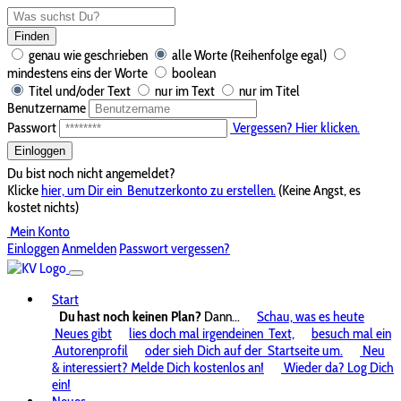
Finden
genau wie geschrieben
alle Worte (Reihenfolge egal)
mindestens eins der Worte
boolean
Titel und/oder Text
nur im Text
nur im Titel
Benutzername
Passwort
Vergessen? Hier klicken.
Einloggen
Du bist noch nicht angemeldet?
Klicke
hier, um Dir ein
Benutzerkonto zu erstellen.
(Keine Angst, es
kostet nichts)
Mein Konto
Einloggen
Anmelden
Passwort vergessen?
Start
Du hast noch keinen Plan?
Dann...
Schau, was es heute
Neues gibt
lies doch mal irgendeinen
Text,
besuch mal ein
Autorenprofil
oder sieh Dich auf der
Startseite um.
Neu
& interessiert? Melde Dich kostenlos an!
Wieder da? Log Dich
ein!