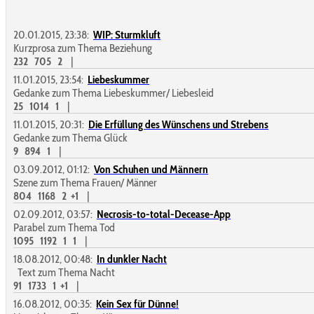
20.01.2015, 23:38:
WIP: Sturmkluft
Kurzprosa zum Thema Beziehung
232
705
2
|
11.01.2015, 23:54:
Liebeskummer
Gedanke zum Thema Liebeskummer/ Liebesleid
25
1014
1
|
11.01.2015, 20:31:
Die Erfüllung des Wünschens und Strebens
Gedanke zum Thema Glück
9
894
1
|
03.09.2012, 01:12:
Von Schuhen und Männern
Szene zum Thema Frauen/ Männer
804
1168
2
+1
|
02.09.2012, 03:57:
Necrosis-to-total-Decease-App
Parabel zum Thema Tod
1095
1192
1
1
|
18.08.2012, 00:48:
In dunkler Nacht
Text zum Thema Nacht
91
1733
1
+1
|
16.08.2012, 00:35:
Kein Sex für Dünne!