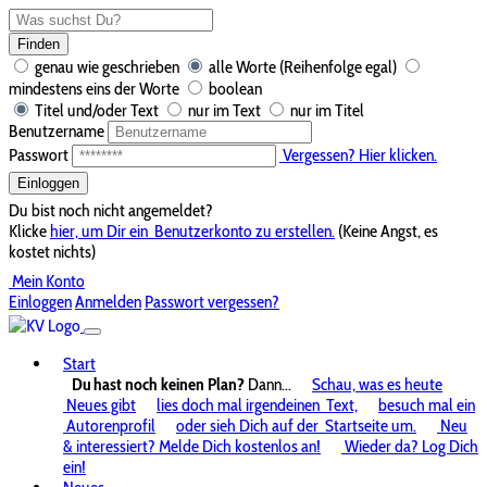
Finden
genau wie geschrieben
alle Worte (Reihenfolge egal)
mindestens eins der Worte
boolean
Titel und/oder Text
nur im Text
nur im Titel
Benutzername
Passwort
Vergessen? Hier klicken.
Einloggen
Du bist noch nicht angemeldet?
Klicke
hier, um Dir ein
Benutzerkonto zu erstellen.
(Keine Angst, es
kostet nichts)
Mein Konto
Einloggen
Anmelden
Passwort vergessen?
Start
Du hast noch keinen Plan?
Dann...
Schau, was es heute
Neues gibt
lies doch mal irgendeinen
Text,
besuch mal ein
Autorenprofil
oder sieh Dich auf der
Startseite um.
Neu
& interessiert? Melde Dich kostenlos an!
Wieder da? Log Dich
ein!