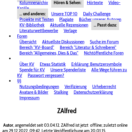
Kolumnenarchiv
Hören & Sehen:
Hörtexte
Video-
Kanäle
... und anderes:
Unsere TOP 10
Daily Challenge
Projekte mit Texten
Plagiate
Bücher unserer Autoren
KV-Bibliothek
Aktuelle Rezensionen
... Passt dazu:
Literaturwettbewerbe
Verlage
Foren
Übersicht
Aktuellste Diskussionen
Suche im Forum
Bereich "KV-Board"
Bereich "Literatur & Schreiberei"
Bereich "Allgemeines, Dies & Das"
Nichtöffentliche Foren
Über KV
Etwas Statistik
Erklärung: Benutzersymbole
Spende für KV
Unsere Spenderliste
Alle Wege führen zu
KV
Passwort vergessen?
§§
Nutzungsbedingungen
Verifizierung
Urheberrecht
Avatare & Bilder
Stalking
Datenschutzerklärung
Impressum
ZAlfred
Autor
, angemeldet seit 03.04.12. ZAlfred ist jetzt
offline; zuletzt online
am 29.12.2022, 09:42. Letzte Veröffentlichung am 20.01.15.