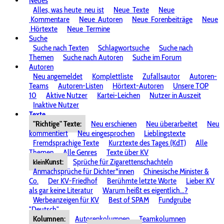
Neues
Alles, was heute
neu ist
Neue
Texte
Neue
Kommentare
Neue
Autoren
Neue
Forenbeiträge
Neue
Hörtexte
Neue
Termine
Suche
Suche nach Texten
Schlagwortsuche
Suche nach
Themen
Suche nach Autoren
Suche im Forum
Autoren
Neu angemeldet
Komplettliste
Zufallsautor
Autoren-
Teams
Autoren-Listen
Hörtext-Autoren
Unsere TOP
10
Aktive Nutzer
Kartei-Leichen
Nutzer in Auszeit
Inaktive Nutzer
Texte
"Richtige" Texte:
Neu erschienen
Neu überarbeitet
Neu
kommentiert
Neu eingesprochen
Lieblingstexte
Fremdsprachige Texte
Kurztexte des Tages (KdT)
Alle
Themen
Alle Genres
Texte über KV
Kunst:
Sprüche für Zigarettenschachteln
klein
Anmachsprüche für Dichter*innen
Chinesische Minister &
Co.
Der KV-Friedhof
Berühmte letzte Worte
Lieber KV
als gar keine Literatur
Warum heißt es eigentlich...?
Werbeanzeigen für KV
Best of SPAM
Fundgrube
"Deutsch"
Kolumnen:
Autorenkolumnen
Teamkolumnen