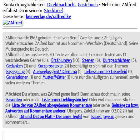
Kontaktmöglichkeiten:
Direktnachricht
Gästebuch
- Mehr über ZAlfred
erfährst Du in seinem
Steckbrief
.
Diese Seite:
keinverlag.de/zalfred.kv
ZAlfred wurde 1963 geboren. Er ist von Beruf Zweifler und z.Zt. tätig als
Wahrheitssucher. ZAlfred kommt aus Nordrhein-Westfalen (Deutschland). Seine
Muttersprache ist Deutsch.
ZAlfred
hat bei uns bereits 30 Texte veröffentlicht. In seinen Texten aus 13
verschiedenen Genres (u.a.
Erzählungen
(10),
Szenen
(6),
Kurzgeschichten
(5),
Gedanken
(3) und
Kurzprosatexte
(2)) beschäftigt er sich mit den Themen
Begegnung
(4),
Ausweglosigkeit/ Dilemma
(1),
Liebeskummer/ Liebesleid
(1),
Generationen
(1) und
Mutter/Mütter
(1) (um nur die häufigsten zu nennen) sowie
vielen weiteren Themen.
Möchtest Du wissen, was ZAlfred gerne liest?
Dann schau doch mal in seine
Favoriten
oder in die
Liste seiner
Lieblingsbücher
! Oder wirf mal einen Blick in
die
Liste der von ZAlfred abgegebenen Kommentare
oder seine
Beiträge zu bzw.
Antworten auf Kommentare anderer
! Übrigens: Zuletzt (also am 02.02.21) hat
ZAlfred
Dit und Dat op Platt - Der arme Teufel
von
Isabell.Joyeux
gelesen und
kommentiert...