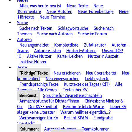
Neues
Alles, was heute
neu ist
Neue
Texte
Neue
Kommentare
Neue
Autoren
Neue
Forenbeiträge
Neue
Hörtexte
Neue
Termine
Suche
Suche nach Texten
Schlagwortsuche
Suche nach
Themen
Suche nach Autoren
Suche im Forum
Autoren
Neu angemeldet
Komplettliste
Zufallsautor
Autoren-
Teams
Autoren-Listen
Hörtext-Autoren
Unsere TOP
10
Aktive Nutzer
Kartei-Leichen
Nutzer in Auszeit
Inaktive Nutzer
Texte
"Richtige" Texte:
Neu erschienen
Neu überarbeitet
Neu
kommentiert
Neu eingesprochen
Lieblingstexte
Fremdsprachige Texte
Kurztexte des Tages (KdT)
Alle
Themen
Alle Genres
Texte über KV
Kunst:
Sprüche für Zigarettenschachteln
klein
Anmachsprüche für Dichter*innen
Chinesische Minister &
Co.
Der KV-Friedhof
Berühmte letzte Worte
Lieber KV
als gar keine Literatur
Warum heißt es eigentlich...?
Werbeanzeigen für KV
Best of SPAM
Fundgrube
"Deutsch"
Kolumnen:
Autorenkolumnen
Teamkolumnen