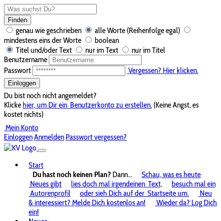
Finden
genau wie geschrieben
alle Worte (Reihenfolge egal)
mindestens eins der Worte
boolean
Titel und/oder Text
nur im Text
nur im Titel
Benutzername
Passwort
Vergessen? Hier klicken.
Einloggen
Du bist noch nicht angemeldet?
Klicke
hier, um Dir ein
Benutzerkonto zu erstellen.
(Keine Angst, es
kostet nichts)
Mein Konto
Einloggen
Anmelden
Passwort vergessen?
Start
Du hast noch keinen Plan?
Dann...
Schau, was es heute
Neues gibt
lies doch mal irgendeinen
Text,
besuch mal ein
Autorenprofil
oder sieh Dich auf der
Startseite um.
Neu
& interessiert? Melde Dich kostenlos an!
Wieder da? Log Dich
ein!