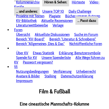
Kolumnenarchiv
Hören & Sehen:
Hörtexte
Video-
Kanäle
... und anderes:
Unsere TOP 10
Daily Challenge
Projekte mit Texten
Plagiate
Bücher unserer Autoren
KV-Bibliothek
Aktuelle Rezensionen
... Passt dazu:
Literaturwettbewerbe
Verlage
Foren
Übersicht
Aktuellste Diskussionen
Suche im Forum
Bereich "KV-Board"
Bereich "Literatur & Schreiberei"
Bereich "Allgemeines, Dies & Das"
Nichtöffentliche Foren
Über KV
Etwas Statistik
Erklärung: Benutzersymbole
Spende für KV
Unsere Spenderliste
Alle Wege führen zu
KV
Passwort vergessen?
§§
Nutzungsbedingungen
Verifizierung
Urheberrecht
Avatare & Bilder
Stalking
Datenschutzerklärung
Impressum
Film & Fußball
Eine cineastische Mannschafts-Kolumne