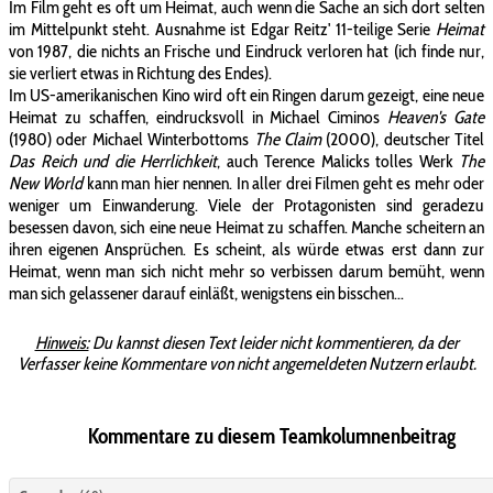
Im Film geht es oft um Heimat, auch wenn die Sache an sich dort selten
im Mittelpunkt steht. Ausnahme ist Edgar Reitz' 11-teilige Serie
Heimat
von 1987, die nichts an Frische und Eindruck verloren hat (ich finde nur,
sie verliert etwas in Richtung des Endes).
Im US-amerikanischen Kino wird oft ein Ringen darum gezeigt, eine neue
Heimat zu schaffen, eindrucksvoll in Michael Ciminos
Heaven's Gate
(1980) oder Michael Winterbottoms
The Claim
(2000), deutscher Titel
Das Reich und die Herrlichkeit
, auch Terence Malicks tolles Werk
The
New World
kann man hier nennen. In aller drei Filmen geht es mehr oder
weniger um Einwanderung. Viele der Protagonisten sind geradezu
besessen davon, sich eine neue Heimat zu schaffen. Manche scheitern an
ihren eigenen Ansprüchen. Es scheint, als würde etwas erst dann zur
Heimat, wenn man sich nicht mehr so verbissen darum bemüht, wenn
man sich gelassener darauf einläßt, wenigstens ein bisschen...
Hinweis:
Du kannst diesen Text leider nicht kommentieren, da der
Verfasser keine Kommentare von nicht angemeldeten Nutzern erlaubt.
Kommentare zu diesem Teamkolumnenbeitrag