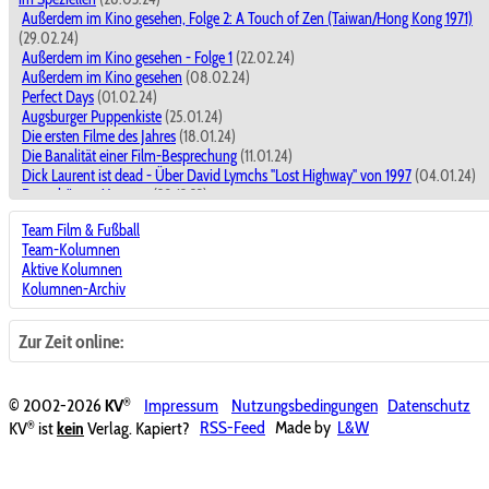
Außerdem im Kino gesehen, Folge 2: A Touch of Zen (Taiwan/Hong Kong 1971)
(29.02.24)
Außerdem im Kino gesehen - Folge 1
(22.02.24)
Außerdem im Kino gesehen
(08.02.24)
Perfect Days
(01.02.24)
Augsburger Puppenkiste
(25.01.24)
Die ersten Filme des Jahres
(18.01.24)
Die Banalität einer Film-Besprechung
(11.01.24)
Dick Laurent ist dead - Über David Lymchs "Lost Highway" von 1997
(04.01.24)
Der schönste Moment
(28.12.23)
Dick Laurent ist dead - Über David Lymchs "Lost Highway" von 1997
(28.12.23)
Team Film & Fußball
Filme miteinander vergleichen ?
(21.12.23)
Team-Kolumnen
The Marvels
(14.12.23)
Aktive Kolumnen
Kino macht der Leben schöner!
(30.11.23)
Kolumnen-Archiv
Nun, ja.
(23.11.23)
Wie heißen die Fußballschuhe von Jesus?
(16.11.23)
Achtung Baustelle! - In eigener Sache
(09.11.23)
Zur Zeit online:
Keine goldenen Jahre: Moonlight ...und Die Theorie von allem
(02.11.23)
Kein süßer Wau-Wau: Hunde in Filmen wirken oft ekliger als es den Anschein hat
(26.10.23)
®
© 2002-2026
KV
Impressum
Nutzungsbedingungen
Datenschutz
Ekelfaktor Hund und der Animefilm
(19.10.23)
®
KV
ist
kein
Verlag. Kapiert?
RSS-Feed
Made by
L&W
Fehlende Danksagung
(12.10.23)
Überall ist Filmfestival
(05.10.23)
Pure(s) Vergnügen
(28.09.23)