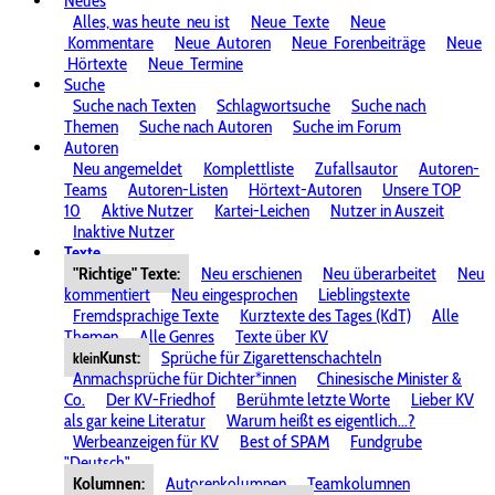
Neues
Alles, was heute
neu ist
Neue
Texte
Neue
Kommentare
Neue
Autoren
Neue
Forenbeiträge
Neue
Hörtexte
Neue
Termine
Suche
Suche nach Texten
Schlagwortsuche
Suche nach
Themen
Suche nach Autoren
Suche im Forum
Autoren
Neu angemeldet
Komplettliste
Zufallsautor
Autoren-
Teams
Autoren-Listen
Hörtext-Autoren
Unsere TOP
10
Aktive Nutzer
Kartei-Leichen
Nutzer in Auszeit
Inaktive Nutzer
Texte
"Richtige" Texte:
Neu erschienen
Neu überarbeitet
Neu
kommentiert
Neu eingesprochen
Lieblingstexte
Fremdsprachige Texte
Kurztexte des Tages (KdT)
Alle
Themen
Alle Genres
Texte über KV
Kunst:
Sprüche für Zigarettenschachteln
klein
Anmachsprüche für Dichter*innen
Chinesische Minister &
Co.
Der KV-Friedhof
Berühmte letzte Worte
Lieber KV
als gar keine Literatur
Warum heißt es eigentlich...?
Werbeanzeigen für KV
Best of SPAM
Fundgrube
"Deutsch"
Kolumnen:
Autorenkolumnen
Teamkolumnen