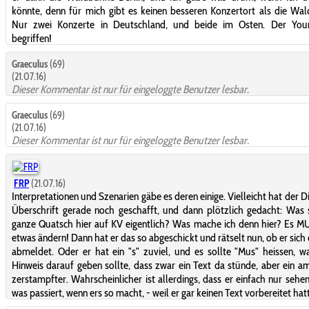
könnte, denn für mich gibt es keinen besseren Konzertort als die Wa
Nur zwei Konzerte in Deutschland, und beide im Osten. Der You
begriffen!
Graeculus
(69)
(21.07.16)
Dieser Kommentar ist nur für eingeloggte Benutzer lesbar.
Graeculus
(69)
(21.07.16)
Dieser Kommentar ist nur für eingeloggte Benutzer lesbar.
FRP
(21.07.16)
Interpretationen und Szenarien gäbe es deren einige. Vielleicht hat der Di
Überschrift gerade noch geschafft, und dann plötzlich gedacht: Was 
ganze Quatsch hier auf KV eigentlich? Was mache ich denn hier? Es M
etwas ändern! Dann hat er das so abgeschickt und rätselt nun, ob er sich d
abmeldet. Oder er hat ein "s" zuviel, und es sollte "Mus" heissen, w
Hinweis darauf geben sollte, dass zwar ein Text da stünde, aber ein 
zerstampfter. Wahrscheinlicher ist allerdings, dass er einfach nur sehen
was passiert, wenn ers so macht, - weil er gar keinen Text vorbereitet hat