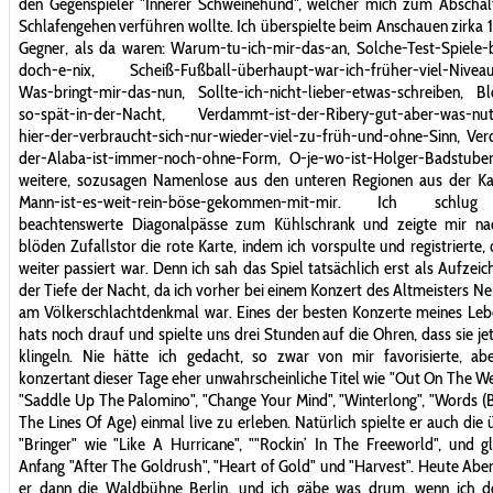
den Gegenspieler "Innerer Schweinehund", welcher mich zum Abschal
Schlafengehen verführen wollte. Ich überspielte beim Anschauen zirka 1
Gegner, als da waren: Warum-tu-ich-mir-das-an, Solche-Test-Spiele-
doch-e-nix, Scheiß-Fußball-überhaupt-war-ich-früher-viel-Niveau-
Was-bringt-mir-das-nun, Sollte-ich-nicht-lieber-etwas-schreiben, Bl
so-spät-in-der-Nacht, Verdammt-ist-der-Ribery-gut-aber-was-nut
hier-der-verbraucht-sich-nur-wieder-viel-zu-früh-und-ohne-Sinn, V
der-Alaba-ist-immer-noch-ohne-Form, O-je-wo-ist-Holger-Badstube
weitere, sozusagen Namenlose aus den unteren Regionen aus der Kat
Mann-ist-es-weit-rein-böse-gekommen-mit-mir. Ich schlu
beachtenswerte Diagonalpässe zum Kühlschrank und zeigte mir n
blöden Zufallstor die rote Karte, indem ich vorspulte und registrierte, 
weiter passiert war. Denn ich sah das Spiel tatsächlich erst als Aufzeic
der Tiefe der Nacht, da ich vorher bei einem Konzert des Altmeisters Ne
am Völkerschlachtdenkmal war. Eines der besten Konzerte meines Leb
hats noch drauf und spielte uns drei Stunden auf die Ohren, dass sie je
klingeln. Nie hätte ich gedacht, so zwar von mir favorisierte, ab
konzertant dieser Tage eher unwahrscheinliche Titel wie "Out On The W
"Saddle Up The Palomino", "Change Your Mind", "Winterlong", "Words 
The Lines Of Age) einmal live zu erleben. Natürlich spielte er auch die 
"Bringer" wie "Like A Hurricane", ""Rockin’ In The Freeworld", und g
Anfang "After The Goldrush", "Heart of Gold" und "Harvest". Heute Abe
er dann die Waldbühne Berlin, und ich gäbe was drum, wenn ich do