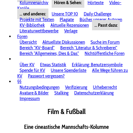
Kolumnenarchiv
Hören & Sehen:
Hörtexte
Video-
Kanäle
... und anderes:
Unsere TOP 10
Daily Challenge
Projekte mit Texten
Plagiate
Bücher unserer Autoren
KV-Bibliothek
Aktuelle Rezensionen
... Passt dazu:
Literaturwettbewerbe
Verlage
Foren
Übersicht
Aktuellste Diskussionen
Suche im Forum
Bereich "KV-Board"
Bereich "Literatur & Schreiberei"
Bereich "Allgemeines, Dies & Das"
Nichtöffentliche Foren
Über KV
Etwas Statistik
Erklärung: Benutzersymbole
Spende für KV
Unsere Spenderliste
Alle Wege führen zu
KV
Passwort vergessen?
§§
Nutzungsbedingungen
Verifizierung
Urheberrecht
Avatare & Bilder
Stalking
Datenschutzerklärung
Impressum
Film & Fußball
Eine cineastische Mannschafts-Kolumne