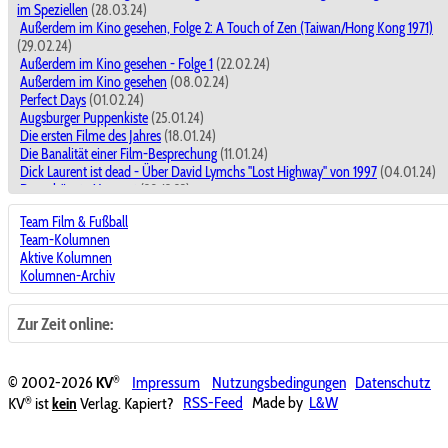
im Speziellen
(28.03.24)
Außerdem im Kino gesehen, Folge 2: A Touch of Zen (Taiwan/Hong Kong 1971)
(29.02.24)
Außerdem im Kino gesehen - Folge 1
(22.02.24)
Außerdem im Kino gesehen
(08.02.24)
Perfect Days
(01.02.24)
Augsburger Puppenkiste
(25.01.24)
Die ersten Filme des Jahres
(18.01.24)
Die Banalität einer Film-Besprechung
(11.01.24)
Dick Laurent ist dead - Über David Lymchs "Lost Highway" von 1997
(04.01.24)
Der schönste Moment
(28.12.23)
Dick Laurent ist dead - Über David Lymchs "Lost Highway" von 1997
(28.12.23)
Team Film & Fußball
Filme miteinander vergleichen ?
(21.12.23)
Team-Kolumnen
The Marvels
(14.12.23)
Aktive Kolumnen
Kino macht der Leben schöner!
(30.11.23)
Kolumnen-Archiv
Nun, ja.
(23.11.23)
Wie heißen die Fußballschuhe von Jesus?
(16.11.23)
Achtung Baustelle! - In eigener Sache
(09.11.23)
Zur Zeit online:
Keine goldenen Jahre: Moonlight ...und Die Theorie von allem
(02.11.23)
Kein süßer Wau-Wau: Hunde in Filmen wirken oft ekliger als es den Anschein hat
(26.10.23)
®
© 2002-2026
KV
Impressum
Nutzungsbedingungen
Datenschutz
Ekelfaktor Hund und der Animefilm
(19.10.23)
®
KV
ist
kein
Verlag. Kapiert?
RSS-Feed
Made by
L&W
Fehlende Danksagung
(12.10.23)
Überall ist Filmfestival
(05.10.23)
Pure(s) Vergnügen
(28.09.23)