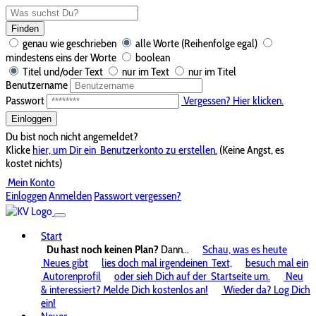
Finden
genau wie geschrieben
alle Worte (Reihenfolge egal)
mindestens eins der Worte
boolean
Titel und/oder Text
nur im Text
nur im Titel
Benutzername
Passwort
Vergessen? Hier klicken.
Einloggen
Du bist noch nicht angemeldet?
Klicke
hier, um Dir ein
Benutzerkonto zu erstellen.
(Keine Angst, es
kostet nichts)
Mein Konto
Einloggen
Anmelden
Passwort vergessen?
Start
Du hast noch keinen Plan?
Dann...
Schau, was es heute
Neues gibt
lies doch mal irgendeinen
Text,
besuch mal ein
Autorenprofil
oder sieh Dich auf der
Startseite um.
Neu
& interessiert? Melde Dich kostenlos an!
Wieder da? Log Dich
ein!