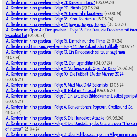
Außerdem im Kino gesehen - Folge 21: Kinder im Kino?
(05.09.24)
Außerdem im Kino gesehen - Folge 20: Nichts
(29.08.24)
Außerdem im Kino gesehen - Folge 19: Einen Film kuratieren
(22.08.24)
Außerdem im Kino gesehen - Folge 18: Kino-Tourismus
(15.08.24)
Außerdem im Kino gesehen - Folge 17: Jugend, Jugend, Jugend
(08.08.24)
Außerdem im Open Air Kino gesehen - Folge 16: Eine Frau, die Probleme mit ihre
Sexualität hat
(01.08.24)
Außerdem im Kino gesehen - Folge 15: Einfach nur drei Filme
(25.07.24)
Außerdem nicht im Kino gesehen - Folge 14: Die Zukunft des Fußballs
(18.07.24)
Außerdem im Kino gesehen - Folge 13: Ein Kinobesuch sei teuer, sagt man
(11.07.24)
Außerdem im Kino gesehen - Folge 12: Der Jugendfilm
(04.07.24)
Außerdem im Kino gesehen - Folge 11: Vorfreude aufs Open Air Kino
(27.06.24)
Außerdem im Kino gesehen - Folge 10: Die Fußball-EM der Männer 2024
(20.06.24)
Außerdem im Kino gesehen - Folge 9: Mad Max DNA Scientists
(13.06.24)
Außerdem im Kino gesehen - Folge 8: Eklat im Kinosaal
(06.06.24)
Außerdem im Kino gesehen - Folge 7: Ein aktuelles Bilddokument, selbst geknips
(30.05.24)
Außerdem im Kino gesehen - Folge 6: Konventionen; Popcorn, Credits und Co.
(16.05.24)
Außerdem im Kino gesehen - Folge 5: Die Hundekot-Attacke
(09.05.24)
Außerdem im Kino gesehen - Folge 4: Die Darstellung des Grauens oder "The Zo
of Interest"
(25.04.24)
Außerdem im Kino gesehen - Folge 3: Über Fehlbesetzungen im Allgemeinen un