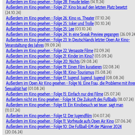
Außerdem im Kino gesehen - Folge 28: Freude teilen
(14.11.24)
Außerdem im Kino gesehen - Folge 27: Kino bis auf den letzten Platz besetzt
(24.10.24)
Außerdem im Kino gesehen - Folge 26: Kino vs. Theater
(17.10.24)
Außerdem im Kino gesehen - Folge 25: Joker und Trolle
(10.10.24)
Außerdem im Kino gesehen - Folge 25: Lee
(03.10.24)
Außerdem im Kino gesehen - Folge 24: In eine Sneak Preview gegangen
(26.09.2
Außerdem im Kino gesehen - Folge 23: In Deutschlands letzter Open Air Kino-
Veranstaltung des Jahres
(19.09.24)
Außerdem im Kino gesehen - Folge 22: Verpasste Filme
(12.09.24)
Außerdem im Kino gesehen - Folge 21: Kinder im Kino?
(05.09.24)
Außerdem im Kino gesehen - Folge 20: Nichts
(29.08.24)
Außerdem im Kino gesehen - Folge 19: Einen Film kuratieren
(22.08.24)
Außerdem im Kino gesehen - Folge 18: Kino-Tourismus
(15.08.24)
Außerdem im Kino gesehen - Folge 17: Jugend, Jugend, Jugend
(08.08.24)
Außerdem im Open Air Kino gesehen - Folge 16: Eine Frau, die Probleme mit ihre
Sexualität hat
(01.08.24)
Außerdem im Kino gesehen - Folge 15: Einfach nur drei Filme
(25.07.24)
Außerdem nicht im Kino gesehen - Folge 14: Die Zukunft des Fußballs
(18.07.24)
Außerdem im Kino gesehen - Folge 13: Ein Kinobesuch sei teuer, sagt man
(11.07.24)
Außerdem im Kino gesehen - Folge 12: Der Jugendfilm
(04.07.24)
Außerdem im Kino gesehen - Folge 11: Vorfreude aufs Open Air Kino
(27.06.24)
Außerdem im Kino gesehen - Folge 10: Die Fußball-EM der Männer 2024
(20.06.24)