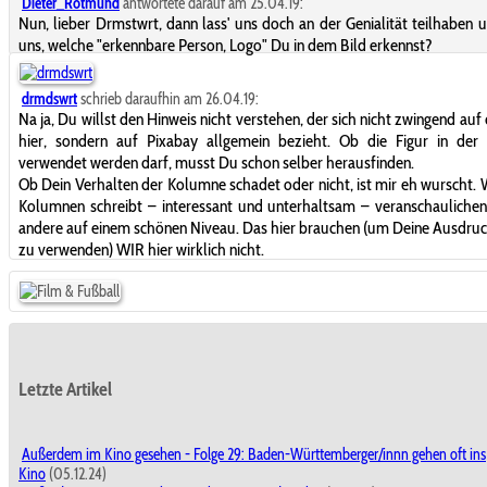
Dieter_Rotmund
antwortete darauf am 25.04.19:
Nun, lieber Drmstwrt, dann lass' uns doch an der Genialität teilhaben 
uns, welche "erkennbare Person, Logo" Du in dem Bild erkennst?
drmdswrt
schrieb daraufhin am 26.04.19:
Na ja, Du willst den Hinweis nicht verstehen, der sich nicht zwingend auf 
hier, sondern auf Pixabay allgemein bezieht. Ob die Figur in der 
verwendet werden darf, musst Du schon selber herausfinden.
Ob Dein Verhalten der Kolumne schadet oder nicht, ist mir eh wurscht.
Kolumnen schreibt – interessant und unterhaltsam – veranschauliche
andere auf einem schönen Niveau. Das hier brauchen (um Deine Ausdru
zu verwenden) WIR hier wirklich nicht.
Letzte Artikel
Außerdem im Kino gesehen - Folge 29: Baden-Württemberger/innn gehen oft ins
Kino
(05.12.24)