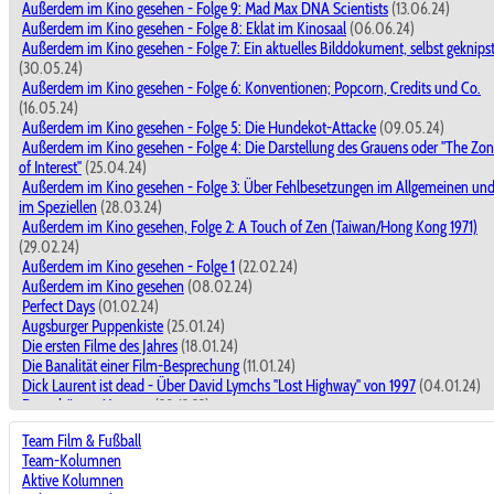
Außerdem im Kino gesehen - Folge 9: Mad Max DNA Scientists
(13.06.24)
Außerdem im Kino gesehen - Folge 8: Eklat im Kinosaal
(06.06.24)
Außerdem im Kino gesehen - Folge 7: Ein aktuelles Bilddokument, selbst geknips
(30.05.24)
Außerdem im Kino gesehen - Folge 6: Konventionen; Popcorn, Credits und Co.
(16.05.24)
Außerdem im Kino gesehen - Folge 5: Die Hundekot-Attacke
(09.05.24)
Außerdem im Kino gesehen - Folge 4: Die Darstellung des Grauens oder "The Zo
of Interest"
(25.04.24)
Außerdem im Kino gesehen - Folge 3: Über Fehlbesetzungen im Allgemeinen un
im Speziellen
(28.03.24)
Außerdem im Kino gesehen, Folge 2: A Touch of Zen (Taiwan/Hong Kong 1971)
(29.02.24)
Außerdem im Kino gesehen - Folge 1
(22.02.24)
Außerdem im Kino gesehen
(08.02.24)
Perfect Days
(01.02.24)
Augsburger Puppenkiste
(25.01.24)
Die ersten Filme des Jahres
(18.01.24)
Die Banalität einer Film-Besprechung
(11.01.24)
Dick Laurent ist dead - Über David Lymchs "Lost Highway" von 1997
(04.01.24)
Der schönste Moment
(28.12.23)
Dick Laurent ist dead - Über David Lymchs "Lost Highway" von 1997
(28.12.23)
Team Film & Fußball
Filme miteinander vergleichen ?
(21.12.23)
Team-Kolumnen
The Marvels
(14.12.23)
Aktive Kolumnen
Kino macht der Leben schöner!
(30.11.23)