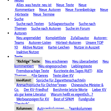
Neues
Alles, was heute
neu ist
Neue
Texte
Neue
Kommentare
Neue
Autoren
Neue
Forenbeiträge
Neue
Hörtexte
Neue
Termine
Suche
Suche nach Texten
Schlagwortsuche
Suche nach
Themen
Suche nach Autoren
Suche im Forum
Autoren
Neu angemeldet
Komplettliste
Zufallsautor
Autoren-
Teams
Autoren-Listen
Hörtext-Autoren
Unsere TOP
10
Aktive Nutzer
Kartei-Leichen
Nutzer in Auszeit
Inaktive Nutzer
Texte
"Richtige" Texte:
Neu erschienen
Neu überarbeitet
Neu
kommentiert
Neu eingesprochen
Lieblingstexte
Fremdsprachige Texte
Kurztexte des Tages (KdT)
Alle
Themen
Alle Genres
Texte über KV
Kunst:
Sprüche für Zigarettenschachteln
klein
Anmachsprüche für Dichter*innen
Chinesische Minister &
Co.
Der KV-Friedhof
Berühmte letzte Worte
Lieber KV
als gar keine Literatur
Warum heißt es eigentlich...?
Werbeanzeigen für KV
Best of SPAM
Fundgrube
"Deutsch"
Kolumnen:
Autorenkolumnen
Teamkolumnen