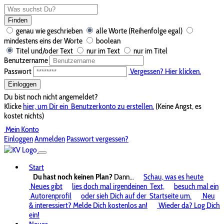
Finden
genau wie geschrieben
alle Worte (Reihenfolge egal)
mindestens eins der Worte
boolean
Titel und/oder Text
nur im Text
nur im Titel
Benutzername
Passwort
Vergessen? Hier klicken.
Einloggen
Du bist noch nicht angemeldet?
Klicke
hier, um Dir ein
Benutzerkonto zu erstellen.
(Keine Angst, es
kostet nichts)
Mein Konto
Einloggen
Anmelden
Passwort vergessen?
Start
Du hast noch keinen Plan?
Dann...
Schau, was es heute
Neues gibt
lies doch mal irgendeinen
Text,
besuch mal ein
Autorenprofil
oder sieh Dich auf der
Startseite um.
Neu
& interessiert? Melde Dich kostenlos an!
Wieder da? Log Dich
ein!