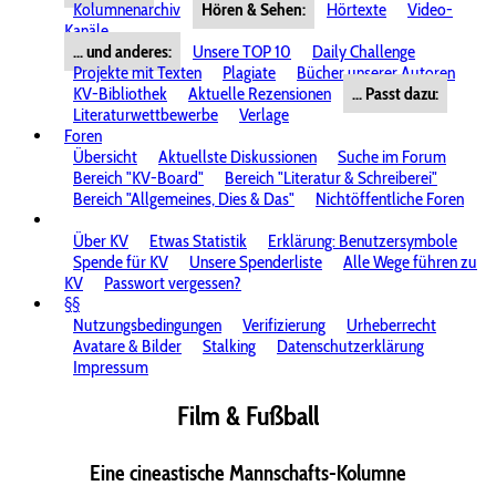
Kolumnenarchiv
Hören & Sehen:
Hörtexte
Video-
Kanäle
... und anderes:
Unsere TOP 10
Daily Challenge
Projekte mit Texten
Plagiate
Bücher unserer Autoren
KV-Bibliothek
Aktuelle Rezensionen
... Passt dazu:
Literaturwettbewerbe
Verlage
Foren
Übersicht
Aktuellste Diskussionen
Suche im Forum
Bereich "KV-Board"
Bereich "Literatur & Schreiberei"
Bereich "Allgemeines, Dies & Das"
Nichtöffentliche Foren
Über KV
Etwas Statistik
Erklärung: Benutzersymbole
Spende für KV
Unsere Spenderliste
Alle Wege führen zu
KV
Passwort vergessen?
§§
Nutzungsbedingungen
Verifizierung
Urheberrecht
Avatare & Bilder
Stalking
Datenschutzerklärung
Impressum
Film & Fußball
Eine cineastische Mannschafts-Kolumne