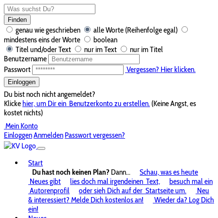
Finden
genau wie geschrieben
alle Worte (Reihenfolge egal)
mindestens eins der Worte
boolean
Titel und/oder Text
nur im Text
nur im Titel
Benutzername
Passwort
Vergessen? Hier klicken.
Einloggen
Du bist noch nicht angemeldet?
Klicke
hier, um Dir ein
Benutzerkonto zu erstellen.
(Keine Angst, es
kostet nichts)
Mein Konto
Einloggen
Anmelden
Passwort vergessen?
Start
Du hast noch keinen Plan?
Dann...
Schau, was es heute
Neues gibt
lies doch mal irgendeinen
Text,
besuch mal ein
Autorenprofil
oder sieh Dich auf der
Startseite um.
Neu
& interessiert? Melde Dich kostenlos an!
Wieder da? Log Dich
ein!