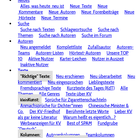
Neues
Alles, was heute
neu ist
Neue
Texte
Neue
Kommentare
Neue
Autoren
Neue
Forenbeiträge
Neue
Hörtexte
Neue
Termine
Suche
Suche nach Texten
Schlagwortsuche
Suche nach
Themen
Suche nach Autoren
Suche im Forum
Autoren
Neu angemeldet
Komplettliste
Zufallsautor
Autoren-
Teams
Autoren-Listen
Hörtext-Autoren
Unsere TOP
10
Aktive Nutzer
Kartei-Leichen
Nutzer in Auszeit
Inaktive Nutzer
Texte
"Richtige" Texte:
Neu erschienen
Neu überarbeitet
Neu
kommentiert
Neu eingesprochen
Lieblingstexte
Fremdsprachige Texte
Kurztexte des Tages (KdT)
Alle
Themen
Alle Genres
Texte über KV
Kunst:
Sprüche für Zigarettenschachteln
klein
Anmachsprüche für Dichter*innen
Chinesische Minister &
Co.
Der KV-Friedhof
Berühmte letzte Worte
Lieber KV
als gar keine Literatur
Warum heißt es eigentlich...?
Werbeanzeigen für KV
Best of SPAM
Fundgrube
"Deutsch"
Kolumnen:
Autorenkolumnen
Teamkolumnen