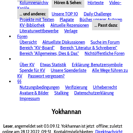
Kolumnenarchiv
Hören & Sehen:
Hörtexte
Video-
Kanäle
... und anderes:
Unsere TOP 10
Daily Challenge
Projekte mit Texten
Plagiate
Bücher unserer Autoren
KV-Bibliothek
Aktuelle Rezensionen
... Passt dazu:
Literaturwettbewerbe
Verlage
Foren
Übersicht
Aktuellste Diskussionen
Suche im Forum
Bereich "KV-Board"
Bereich "Literatur & Schreiberei"
Bereich "Allgemeines, Dies & Das"
Nichtöffentliche Foren
Über KV
Etwas Statistik
Erklärung: Benutzersymbole
Spende für KV
Unsere Spenderliste
Alle Wege führen zu
KV
Passwort vergessen?
§§
Nutzungsbedingungen
Verifizierung
Urheberrecht
Avatare & Bilder
Stalking
Datenschutzerklärung
Impressum
Yokhannan
Leser
, angemeldet seit 03.09.12. Yokhannan ist jetzt
offline; zuletzt
online am 28.12.2022, 09:51.
Kontaktmöglichkeiten:
Direktnachricht