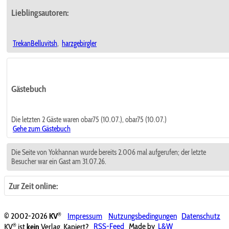
Lieblingsautoren:
TrekanBelluvitsh
,
harzgebirgler
Gästebuch
Die letzten 2 Gäste waren obar75 (10.07.), obar75 (10.07.)
Gehe zum Gästebuch
Die Seite von Yokhannan wurde bereits 2.006 mal aufgerufen; der letzte
Besucher war ein Gast am 31.07.26.
Zur Zeit online:
®
© 2002-2026
KV
Impressum
Nutzungsbedingungen
Datenschutz
®
KV
ist
kein
Verlag. Kapiert?
RSS-Feed
Made by
L&W