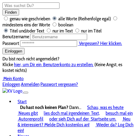
Finden
genau wie geschrieben
alle Worte (Reihenfolge egal)
mindestens eins der Worte
boolean
Titel und/oder Text
nur im Text
nur im Titel
Benutzername
Passwort
Vergessen? Hier klicken.
Einloggen
Du bist noch nicht angemeldet?
Klicke
hier, um Dir ein
Benutzerkonto zu erstellen.
(Keine Angst, es
kostet nichts)
Mein Konto
Einloggen
Anmelden
Passwort vergessen?
Start
Du hast noch keinen Plan?
Dann...
Schau, was es heute
Neues gibt
lies doch mal irgendeinen
Text,
besuch mal ein
Autorenprofil
oder sieh Dich auf der
Startseite um.
Neu
& interessiert? Melde Dich kostenlos an!
Wieder da? Log Dich
ein!