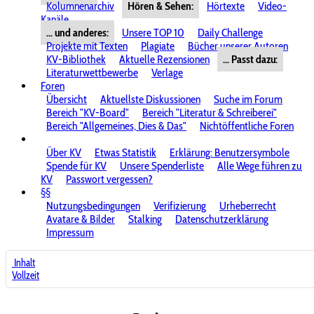
Kolumnenarchiv
Hören & Sehen:
Hörtexte
Video-
Kanäle
... und anderes:
Unsere TOP 10
Daily Challenge
Projekte mit Texten
Plagiate
Bücher unserer Autoren
KV-Bibliothek
Aktuelle Rezensionen
... Passt dazu:
Literaturwettbewerbe
Verlage
Foren
Übersicht
Aktuellste Diskussionen
Suche im Forum
Bereich "KV-Board"
Bereich "Literatur & Schreiberei"
Bereich "Allgemeines, Dies & Das"
Nichtöffentliche Foren
Über KV
Etwas Statistik
Erklärung: Benutzersymbole
Spende für KV
Unsere Spenderliste
Alle Wege führen zu
KV
Passwort vergessen?
§§
Nutzungsbedingungen
Verifizierung
Urheberrecht
Avatare & Bilder
Stalking
Datenschutzerklärung
Impressum
Inhalt
Vollzeit