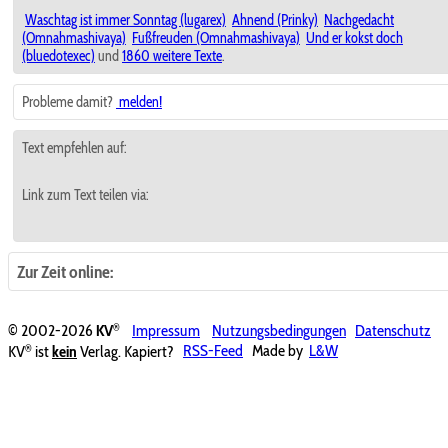
Waschtag ist immer Sonntag (lugarex)
Ahnend (Prinky)
Nachgedacht
(Omnahmashivaya)
Fußfreuden (Omnahmashivaya)
Und er kokst doch
(bluedotexec)
und
1860 weitere Texte
.
Probleme damit?
melden!
Text empfehlen auf:
Link zum Text teilen via:
Zur Zeit online:
®
© 2002-2026
KV
Impressum
Nutzungsbedingungen
Datenschutz
®
KV
ist
kein
Verlag. Kapiert?
RSS-Feed
Made by
L&W