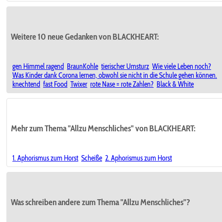
Weitere 10 neue Gedanken von BLACKHEART:
gen Himmel ragend
BraunKohle
tierischer Umsturz
Wie viele Leben noch?
Was Kinder dank Corona lernen, obwohl sie nicht in die Schule gehen können.
knechtend
fast Food
Twixer
rote Nase = rote Zahlen?
Black & White
Mehr zum Thema "Allzu Menschliches" von BLACKHEART:
1. Aphorismus zum Horst
Scheiße
2. Aphorismus zum Horst
Was schreiben andere zum Thema "Allzu Menschliches"?