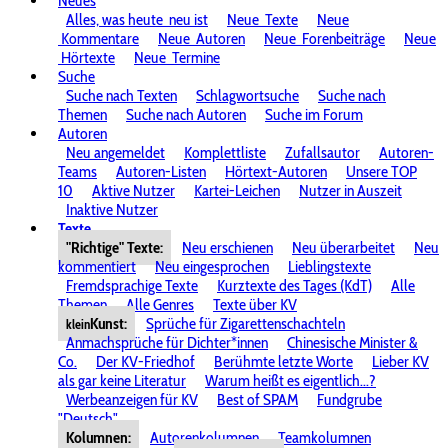
Neues
Alles, was heute
neu ist
Neue
Texte
Neue
Kommentare
Neue
Autoren
Neue
Forenbeiträge
Neue
Hörtexte
Neue
Termine
Suche
Suche nach Texten
Schlagwortsuche
Suche nach
Themen
Suche nach Autoren
Suche im Forum
Autoren
Neu angemeldet
Komplettliste
Zufallsautor
Autoren-
Teams
Autoren-Listen
Hörtext-Autoren
Unsere TOP
10
Aktive Nutzer
Kartei-Leichen
Nutzer in Auszeit
Inaktive Nutzer
Texte
"Richtige" Texte:
Neu erschienen
Neu überarbeitet
Neu
kommentiert
Neu eingesprochen
Lieblingstexte
Fremdsprachige Texte
Kurztexte des Tages (KdT)
Alle
Themen
Alle Genres
Texte über KV
Kunst:
Sprüche für Zigarettenschachteln
klein
Anmachsprüche für Dichter*innen
Chinesische Minister &
Co.
Der KV-Friedhof
Berühmte letzte Worte
Lieber KV
als gar keine Literatur
Warum heißt es eigentlich...?
Werbeanzeigen für KV
Best of SPAM
Fundgrube
"Deutsch"
Kolumnen:
Autorenkolumnen
Teamkolumnen