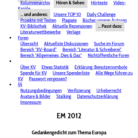
Kolumnenarchiv
Hören & Sehen:
Hörtexte
Video-
Kanäle
... und anderes:
Unsere TOP 10
Daily Challenge
Projekte mit Texten
Plagiate
Bücher unserer Autoren
KV-Bibliothek
Aktuelle Rezensionen
... Passt dazu:
Literaturwettbewerbe
Verlage
Foren
Übersicht
Aktuellste Diskussionen
Suche im Forum
Bereich "KV-Board"
Bereich "Literatur & Schreiberei"
Bereich "Allgemeines, Dies & Das"
Nichtöffentliche Foren
Über KV
Etwas Statistik
Erklärung: Benutzersymbole
Spende für KV
Unsere Spenderliste
Alle Wege führen zu
KV
Passwort vergessen?
§§
Nutzungsbedingungen
Verifizierung
Urheberrecht
Avatare & Bilder
Stalking
Datenschutzerklärung
Impressum
EM 2012
Gedankengedicht zum Thema Europa