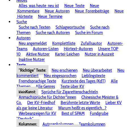
Neues
Alles, was heute
neu ist
Neue
Texte
Neue
Kommentare
Neue
Autoren
Neue
Forenbeiträge
Neue
Hörtexte
Neue
Termine
Suche
Suche nach Texten
Schlagwortsuche
Suche nach
Themen
Suche nach Autoren
Suche im Forum
Autoren
Neu angemeldet
Komplettliste
Zufallsautor
Autoren-
Teams
Autoren-Listen
Hörtext-Autoren
Unsere TOP
10
Aktive Nutzer
Kartei-Leichen
Nutzer in Auszeit
Inaktive Nutzer
Texte
"Richtige" Texte:
Neu erschienen
Neu überarbeitet
Neu
kommentiert
Neu eingesprochen
Lieblingstexte
Fremdsprachige Texte
Kurztexte des Tages (KdT)
Alle
Themen
Alle Genres
Texte über KV
Kunst:
Sprüche für Zigarettenschachteln
klein
Anmachsprüche für Dichter*innen
Chinesische Minister &
Co.
Der KV-Friedhof
Berühmte letzte Worte
Lieber KV
als gar keine Literatur
Warum heißt es eigentlich...?
Werbeanzeigen für KV
Best of SPAM
Fundgrube
"Deutsch"
Kolumnen:
Autorenkolumnen
Teamkolumnen