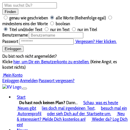
Finden
genau wie geschrieben
alle Worte (Reihenfolge egal)
mindestens eins der Worte
boolean
Titel und/oder Text
nur im Text
nur im Titel
Benutzername
Passwort
Vergessen? Hier klicken.
Einloggen
Du bist noch nicht angemeldet?
Klicke
hier, um Dir ein
Benutzerkonto zu erstellen.
(Keine Angst, es
kostet nichts)
Mein Konto
Einloggen
Anmelden
Passwort vergessen?
Start
Du hast noch keinen Plan?
Dann...
Schau, was es heute
Neues gibt
lies doch mal irgendeinen
Text,
besuch mal ein
Autorenprofil
oder sieh Dich auf der
Startseite um.
Neu
& interessiert? Melde Dich kostenlos an!
Wieder da? Log Dich
ein!