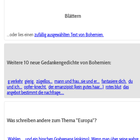
Blättern
...oder lies einen
zufällig ausgewählten
Text von Bohemien.
Weitere 10 neue Gedankengedichte von Bohemien:
g.verkehr
gierig.
zügellos...
mann und frau..sie und er...
fantasiere dich.
du
und ich...
opfer-knecht.
der emanzipist (kein gutes haar...)
rotes blut
das
angebot bestimmt die nachfrage....
Was schreiben andere zum Thema "Europa"?
Wahlen ... und ein bisschen Grabgesang (eiskimo)
Wenn man über seine wahre