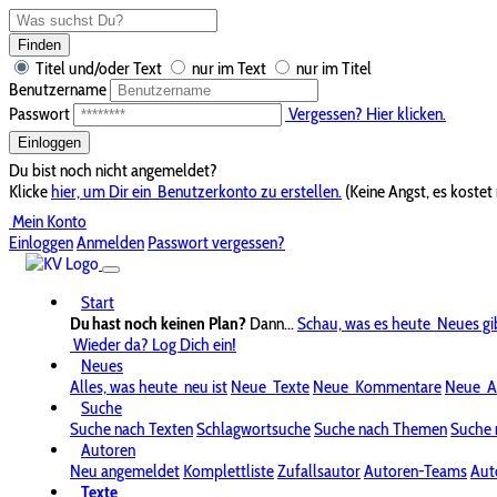
Finden
Titel und/oder Text
nur im Text
nur im Titel
Benutzername
Passwort
Vergessen? Hier klicken.
Einloggen
Du bist noch nicht angemeldet?
Klicke
hier, um Dir ein
Benutzerkonto zu erstellen.
(Keine Angst, es kostet 
Mein Konto
Einloggen
Anmelden
Passwort vergessen?
Start
Du hast noch keinen Plan?
Dann...
Schau, was es heute
Neues gi
Wieder da? Log Dich ein!
Neues
Alles, was heute
neu ist
Neue
Texte
Neue
Kommentare
Neue
A
Suche
Suche nach Texten
Schlagwortsuche
Suche nach Themen
Suche 
Autoren
Neu angemeldet
Komplettliste
Zufallsautor
Autoren-Teams
Aut
Texte