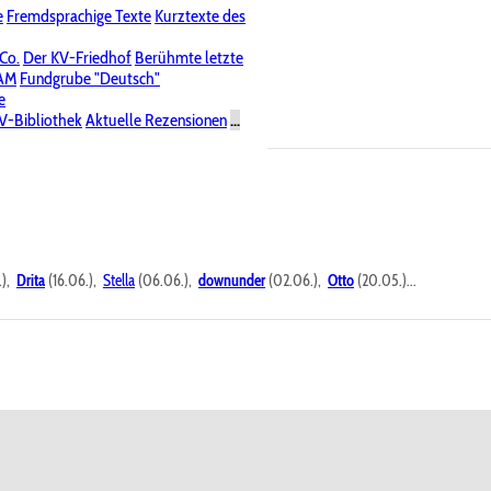
e
Fremdsprachige Texte
Kurztexte des
Nichtöffentliche Foren
 Co.
Der KV-Friedhof
Berühmte letzte
PAM
Fundgrube "Deutsch"
e
V-Bibliothek
Aktuelle Rezensionen
...
.),
Drita
(16.06.),
Stella
(06.06.),
downunder
(02.06.),
Otto
(20.05.)...