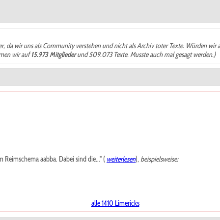
der, da wir uns als Community verstehen und nicht als Archiv toter Texte. Würden wir 
ämen wir auf
15.973 Mitglieder
und 509.073 Texte. Musste auch mal gesagt werden.)
m Reimschema aabba. Dabei sind die..." (
weiterlesen
),
beispielsweise:
alle 1410 Limericks