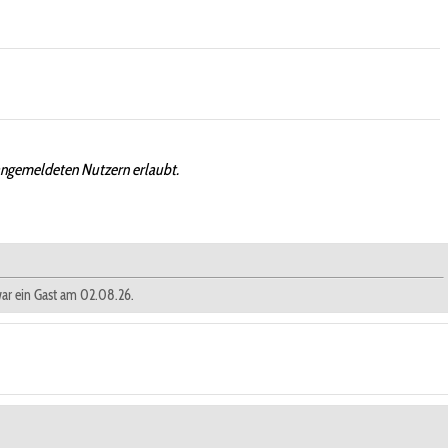
angemeldeten Nutzern erlaubt.
 war ein Gast am 02.08.26.