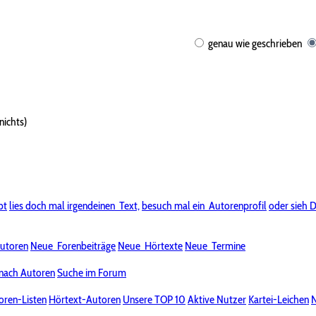
genau wie geschrieben
nichts)
bt
lies doch mal irgendeinen
Text,
besuch mal ein
Autorenprofil
oder sieh D
utoren
Neue
Forenbeiträge
Neue
Hörtexte
Neue
Termine
nach Autoren
Suche im Forum
oren-Listen
Hörtext-Autoren
Unsere TOP 10
Aktive Nutzer
Kartei-Leichen
N