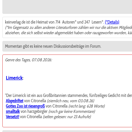
keinverlag.de ist die Heimat von 714
Autoren* und 247
Lesern*.
(*Details)
(*Im Gegensatz zu allen anderen Literaturforen zählen wir nur die aktiven Mitglie
abziehen, die sich selbst wieder abgemeldet haben oder rausgeworfen wurden, k
Momentan gibt es keine neuen Diskussionsbeiträge im Forum.
Genre des Tages, 07.08.2026:
Limerick
:
"Der Limerick ist ein aus Großbritannien stammendes, fünfzeiliges Gedicht mit de
Abgedriftet
von Citronella
(ziemlich neu, vom 03.08.26)
Gottes Zoo ist riesengroß
von Citronella
(recht lang: 628 Worte)
smalltalk
von harzgebirgler
(noch gar keine Kommentare)
Versetzt!
von Citronella
(selten gelesen: nur 23 Aufrufe)