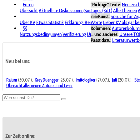
Foren
"Richtige" Texte:
Neu ersc
Übersicht
Aktuellste Diskussionen
Suche im Forum
Tages (KdT)
Alle Themen
Bereich "KV
A
Kunst:
Sprüche für Zig
klein
Über KV
Etwas Statistik
Erklärung: Benutzersymbole
Worte
Lieber KV als gar ke
Spende für
§§
Kolumnen:
Autorenkolum
Nutzungsbedingungen
Verifizierung
Urheberrecht
... und anderes:
Avatare & Bild
Unsere TO
Passt dazu:
Literaturwett
Neu bei uns:
Raium
(30.07.),
KreyDuengger
(28.07.),
Imitologiker
(27.07.),
Juli
(20.07.),
Ste
Übersicht aller neuen Autoren und Leser
Zur Zeit online: