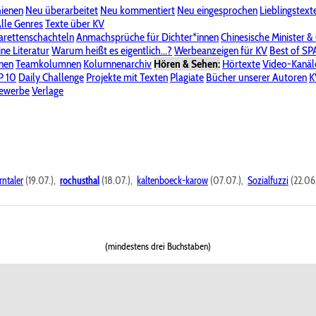
hienen
Neu überarbeitet
Neu kommentiert
Neu eingesprochen
Lieblingstext
-Board"
lle Genres
Bereich "Literatur & Schreiberei"
Texte über KV
Bereich "Allgemeines, Dies & Das"
arettenschachteln
Anmachsprüche für Dichter*innen
Chinesische Minister &
ine Literatur
 KV
Unsere Spenderliste
Warum heißt es eigentlich...?
Alle Wege führen zu KV
Werbeanzeigen für KV
Passwort vergessen?
Best of S
nen
Teamkolumnen
Kolumnenarchiv
Hören & Sehen:
Hörtexte
Video-Kanäl
er
P 10
Stalking
Daily Challenge
Datenschutzerklärung
Projekte mit Texten
Impressum
Plagiate
Bücher unserer Autoren
K
bewerbe
Verlage
rntaler
(19.07.),
rochusthal
(18.07.),
kaltenboeck-karow
(07.07.),
Sozialfuzzi
(22.06
(mindestens drei Buchstaben)