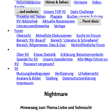
Kolumnenarchiv
Hören & Sehen:
Hörtexte
Video-
Kanäle
... und anderes:
Unsere TOP 10
Daily Challenge
Projekte mit Texten
Plagiate
Bücher unserer Autoren
KV-Bibliothek
Aktuelle Rezensionen
... Passt dazu:
Literaturwettbewerbe
Verlage
Foren
Übersicht
Aktuellste Diskussionen
Suche im Forum
Bereich "KV-Board"
Bereich "Literatur & Schreiberei"
Bereich "Allgemeines, Dies & Das"
Nichtöffentliche Foren
Über KV
Etwas Statistik
Erklärung: Benutzersymbole
Spende für KV
Unsere Spenderliste
Alle Wege führen zu
KV
Passwort vergessen?
§§
Nutzungsbedingungen
Verifizierung
Urheberrecht
Avatare & Bilder
Stalking
Datenschutzerklärung
Impressum
Nightmare
Minnesang zum Thema Liebe und Sehnsucht