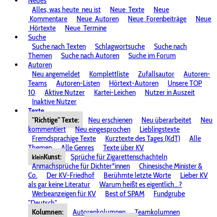
Neues
Alles, was heute
neu ist
Neue
Texte
Neue
Kommentare
Neue
Autoren
Neue
Forenbeiträge
Neue
Hörtexte
Neue
Termine
Suche
Suche nach Texten
Schlagwortsuche
Suche nach
Themen
Suche nach Autoren
Suche im Forum
Autoren
Neu angemeldet
Komplettliste
Zufallsautor
Autoren-
Teams
Autoren-Listen
Hörtext-Autoren
Unsere TOP
10
Aktive Nutzer
Kartei-Leichen
Nutzer in Auszeit
Inaktive Nutzer
Texte
"Richtige" Texte:
Neu erschienen
Neu überarbeitet
Neu
kommentiert
Neu eingesprochen
Lieblingstexte
Fremdsprachige Texte
Kurztexte des Tages (KdT)
Alle
Themen
Alle Genres
Texte über KV
Kunst:
Sprüche für Zigarettenschachteln
klein
Anmachsprüche für Dichter*innen
Chinesische Minister &
Co.
Der KV-Friedhof
Berühmte letzte Worte
Lieber KV
als gar keine Literatur
Warum heißt es eigentlich...?
Werbeanzeigen für KV
Best of SPAM
Fundgrube
"Deutsch"
Kolumnen:
Autorenkolumnen
Teamkolumnen