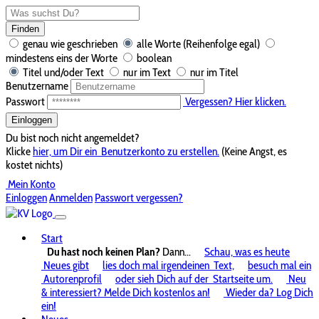
Finden
genau wie geschrieben
alle Worte (Reihenfolge egal)
mindestens eins der Worte
boolean
Titel und/oder Text
nur im Text
nur im Titel
Benutzername
Passwort
Vergessen? Hier klicken.
Einloggen
Du bist noch nicht angemeldet?
Klicke
hier, um Dir ein
Benutzerkonto zu erstellen.
(Keine Angst, es
kostet nichts)
Mein Konto
Einloggen
Anmelden
Passwort vergessen?
Start
Du hast noch keinen Plan?
Dann...
Schau, was es heute
Neues gibt
lies doch mal irgendeinen
Text,
besuch mal ein
Autorenprofil
oder sieh Dich auf der
Startseite um.
Neu
& interessiert? Melde Dich kostenlos an!
Wieder da? Log Dich
ein!