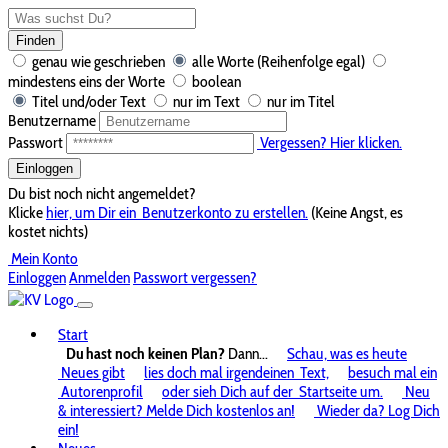
Finden
genau wie geschrieben
alle Worte (Reihenfolge egal)
mindestens eins der Worte
boolean
Titel und/oder Text
nur im Text
nur im Titel
Benutzername
Passwort
Vergessen? Hier klicken.
Einloggen
Du bist noch nicht angemeldet?
Klicke
hier, um Dir ein
Benutzerkonto zu erstellen.
(Keine Angst, es
kostet nichts)
Mein Konto
Einloggen
Anmelden
Passwort vergessen?
Start
Du hast noch keinen Plan?
Dann...
Schau, was es heute
Neues gibt
lies doch mal irgendeinen
Text,
besuch mal ein
Autorenprofil
oder sieh Dich auf der
Startseite um.
Neu
& interessiert? Melde Dich kostenlos an!
Wieder da? Log Dich
ein!