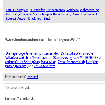
Rattus Norvegicus
Querstreifen
Hennenrennen
Notabene
Wahrnehmung
Platzmangel
Einerlei
Sternschnuppe
Bodenhaftung
Ausschluss
Bohei II
Speiseei
Auszeit
Knackfrisch
Einst
Was schreiben andere zum Thema "Eigene Welt"?
Die Regenbogentintenfischprinzessin (Mac)
Du hast die Wahl zwischen
*Affen(pocken) ohne *Penis(kerzen) ... (Romanauszug) (alter79)
DEMENZ - ein
anderer Ort im Selbst (Georg Maria Wilke)
Zwissn (mondenkind)
Lichtjahre
(später) (redangel)
und
273 weitere Texte
.
Probleme damit?
melden!
Text empfehlen auf:
Link zum Text teilen via: