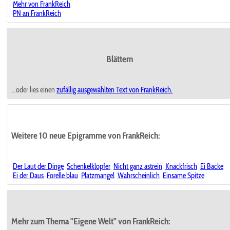
Mehr von FrankReich
PN an FrankReich
Blättern
...oder lies einen
zufällig ausgewählten
Text von FrankReich.
Weitere 10 neue Epigramme von FrankReich:
Der Laut der Dinge
Schenkelklopfer
Nicht ganz astrein
Knackfrisch
Ei Backe
Ei der Daus
Forelle blau
Platzmangel
Wahrscheinlich
Einsame Spitze
Mehr zum Thema "Eigene Welt" von FrankReich: