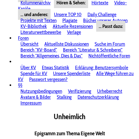
Kolumnenarchiv
Hören & Sehen:
Hörtexte
Video-
Kanäle
... und anderes:
Unsere TOP 10
Daily Challenge
Projekte mit Texten
Plagiate
Bücher unserer Autoren
KV-Bibliothek
Aktuelle Rezensionen
... Passt dazu:
Literaturwettbewerbe
Verlage
Foren
Übersicht
Aktuellste Diskussionen
Suche im Forum
Bereich "KV-Board"
Bereich "Literatur & Schreiberei"
Bereich "Allgemeines, Dies & Das"
Nichtöffentliche Foren
Über KV
Etwas Statistik
Erklärung: Benutzersymbole
Spende für KV
Unsere Spenderliste
Alle Wege führen zu
KV
Passwort vergessen?
§§
Nutzungsbedingungen
Verifizierung
Urheberrecht
Avatare & Bilder
Stalking
Datenschutzerklärung
Impressum
Unheimlich
Epigramm zum Thema Eigene Welt