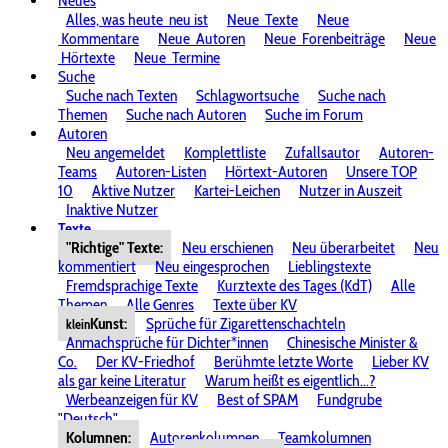
Neues
Alles, was heute
neu ist
Neue
Texte
Neue
Kommentare
Neue
Autoren
Neue
Forenbeiträge
Neue
Hörtexte
Neue
Termine
Suche
Suche nach Texten
Schlagwortsuche
Suche nach
Themen
Suche nach Autoren
Suche im Forum
Autoren
Neu angemeldet
Komplettliste
Zufallsautor
Autoren-
Teams
Autoren-Listen
Hörtext-Autoren
Unsere TOP
10
Aktive Nutzer
Kartei-Leichen
Nutzer in Auszeit
Inaktive Nutzer
Texte
"Richtige" Texte:
Neu erschienen
Neu überarbeitet
Neu
kommentiert
Neu eingesprochen
Lieblingstexte
Fremdsprachige Texte
Kurztexte des Tages (KdT)
Alle
Themen
Alle Genres
Texte über KV
Kunst:
Sprüche für Zigarettenschachteln
klein
Anmachsprüche für Dichter*innen
Chinesische Minister &
Co.
Der KV-Friedhof
Berühmte letzte Worte
Lieber KV
als gar keine Literatur
Warum heißt es eigentlich...?
Werbeanzeigen für KV
Best of SPAM
Fundgrube
"Deutsch"
Kolumnen:
Autorenkolumnen
Teamkolumnen