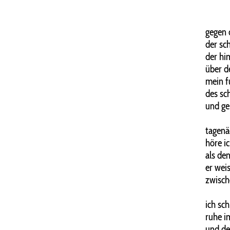
gegen 
der sc
der hi
über de
mein fu
des sc
und ge
tagenä
höre ic
als de
er wei
zwisch
ich sc
ruhe i
und de