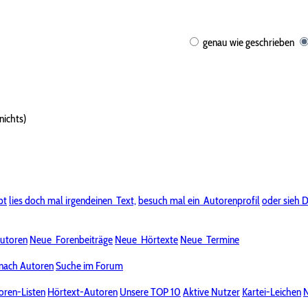
genau wie geschrieben
nichts)
bt
lies doch mal irgendeinen
Text,
besuch mal ein
Autorenprofil
oder sieh D
utoren
Neue
Forenbeiträge
Neue
Hörtexte
Neue
Termine
nach Autoren
Suche im Forum
oren-Listen
Hörtext-Autoren
Unsere TOP 10
Aktive Nutzer
Kartei-Leichen
N