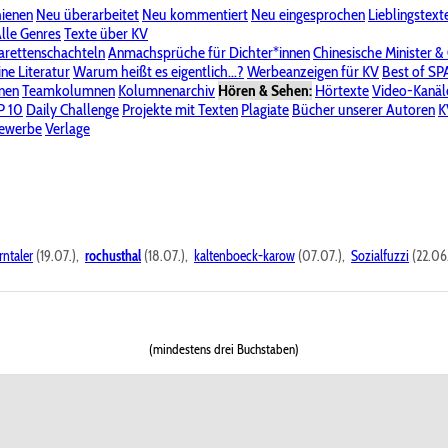
hienen
Neu überarbeitet
Neu kommentiert
Neu eingesprochen
Lieblingstext
-Board"
lle Genres
Bereich "Literatur & Schreiberei"
Texte über KV
Bereich "Allgemeines, Dies & Das"
arettenschachteln
Anmachsprüche für Dichter*innen
Chinesische Minister &
ine Literatur
 KV
Unsere Spenderliste
Warum heißt es eigentlich...?
Alle Wege führen zu KV
Werbeanzeigen für KV
Passwort vergessen?
Best of S
nen
Teamkolumnen
Kolumnenarchiv
Hören & Sehen:
Hörtexte
Video-Kanäl
er
P 10
Stalking
Daily Challenge
Datenschutzerklärung
Projekte mit Texten
Impressum
Plagiate
Bücher unserer Autoren
K
bewerbe
Verlage
rntaler
(19.07.),
rochusthal
(18.07.),
kaltenboeck-karow
(07.07.),
Sozialfuzzi
(22.06
(mindestens drei Buchstaben)