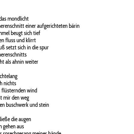
das mondlicht
herenschnitt einer aufgerichteten bärin
mmel beugt sich tief
n fluss und klirrt
ß setzt sich in die spur
herenschnitts
ht als ahnin weiter
chtelang
h nichts
n flüsternden wind
st mir den weg
en buschwerk und stein
hließe die augen
m gehen aus
r sprechgesang meiner hände