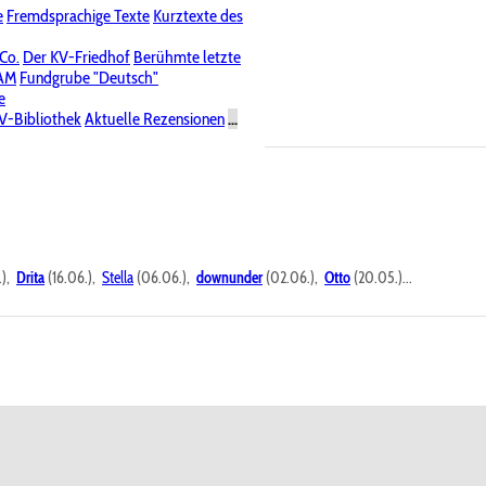
e
Fremdsprachige Texte
Kurztexte des
Nichtöffentliche Foren
 Co.
Der KV-Friedhof
Berühmte letzte
PAM
Fundgrube "Deutsch"
e
V-Bibliothek
Aktuelle Rezensionen
...
.),
Drita
(16.06.),
Stella
(06.06.),
downunder
(02.06.),
Otto
(20.05.)...