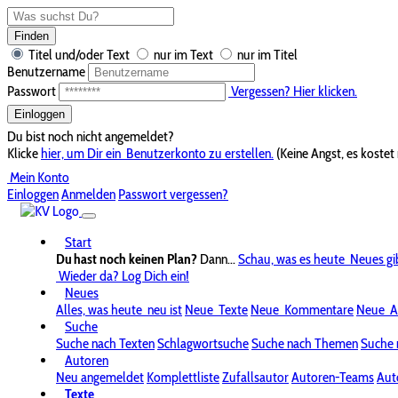
Finden
Titel und/oder Text
nur im Text
nur im Titel
Benutzername
Passwort
Vergessen? Hier klicken.
Einloggen
Du bist noch nicht angemeldet?
Klicke
hier, um Dir ein
Benutzerkonto zu erstellen.
(Keine Angst, es kostet 
Mein Konto
Einloggen
Anmelden
Passwort vergessen?
Start
Du hast noch keinen Plan?
Dann...
Schau, was es heute
Neues gi
Wieder da? Log Dich ein!
Neues
Alles, was heute
neu ist
Neue
Texte
Neue
Kommentare
Neue
A
Suche
Suche nach Texten
Schlagwortsuche
Suche nach Themen
Suche 
Autoren
Neu angemeldet
Komplettliste
Zufallsautor
Autoren-Teams
Aut
Texte