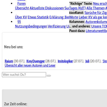
Foren
"Richtige" Texte:
Neu ersc
Übersicht
Aktuellste Diskussionen
Suche im Forum
Tages (KdT)
Alle Themen
Bereich "KV
A
Kunst:
Sprüche für Zig
klein
Über KV
Etwas Statistik
Erklärung: Benutzersymbole
Worte
Lieber KV als gar ke
Spende für
§§
Kolumnen:
Autorenkolum
Nutzungsbedingungen
Verifizierung
Urheberrecht
... und anderes:
Avatare & Bild
Unsere TO
Passt dazu:
Literaturwett
Neu bei uns:
Raium
(30.07.),
KreyDuengger
(28.07.),
Imitologiker
(27.07.),
Juli
(20.07.),
Ste
Übersicht aller neuen Autoren und Leser
Zur Zeit online: