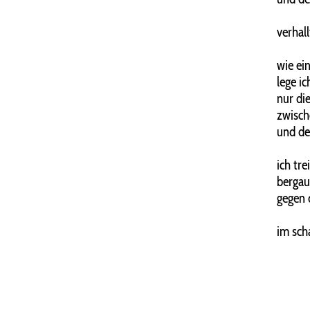
verhal
wie ei
lege i
nur di
zwisch
und de
ich tre
bergau
gegen d
im sch