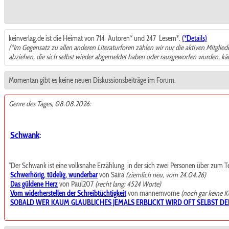
keinverlag.de ist die Heimat von 714
Autoren* und 247
Lesern*.
(*Details)
(*Im Gegensatz zu allen anderen Literaturforen zählen wir nur die aktiven Mitglie
abziehen, die sich selbst wieder abgemeldet haben oder rausgeworfen wurden, k
Momentan gibt es keine neuen Diskussionsbeiträge im Forum.
Genre des Tages, 08.08.2026:
Schwank
:
"Der Schwank ist eine volksnahe Erzählung, in der sich zwei Personen über zum Teil t
Schwerhörig, tüdelig, wunderbar
von Saira
(ziemlich neu, vom 24.04.26)
Das güldene Herz
von Paul207
(recht lang: 4524 Worte)
Vom widerherstellen der Schreibtüchtigkeit
von mannemvorne
(noch gar keine 
SOBALD WER KAUM GLAUBLICHES JEMALS ERBLICKT WIRD OFT SELBST DE