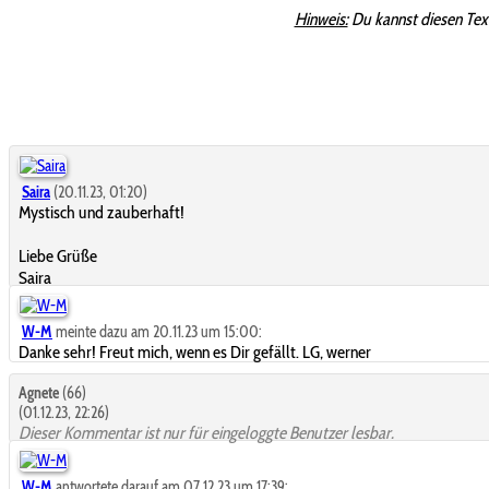
Hinweis:
Du kannst diesen Tex
Saira
(20.11.23, 01:20)
Mystisch und zauberhaft!
Liebe Grüße
Saira
W-M
meinte dazu am 20.11.23 um 15:00:
Danke sehr! Freut mich, wenn es Dir gefällt. LG, werner
Agnete
(66)
(01.12.23, 22:26)
Dieser Kommentar ist nur für eingeloggte Benutzer lesbar.
W-M
antwortete darauf am 07.12.23 um 17:39: