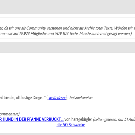
der, da wir uns als Community verstehen und nicht als Archiv toter Texte. Würden wir 
ämen wir auf
15.973 Mitglieder
und 509.103 Texte. Musste auch mal gesagt werden.)
riviale, oft lustige Dinge..." (
weiterlesen
),
beispielsweise:
Kommentare)
R HUND IN DER PFANNE VERRÜCKT...
von harzgebirgler
(selten gelesen: nur 51 Auf
alle 50 Schwänke