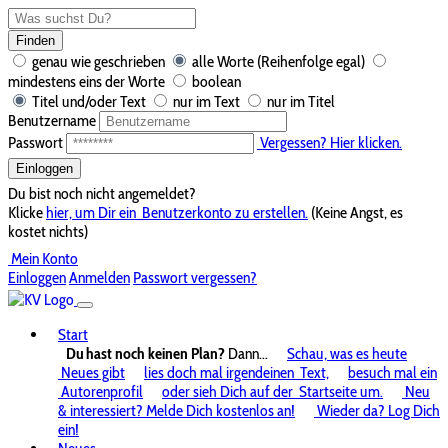
Finden
genau wie geschrieben
alle Worte (Reihenfolge egal)
mindestens eins der Worte
boolean
Titel und/oder Text
nur im Text
nur im Titel
Benutzername
Passwort
Vergessen? Hier klicken.
Einloggen
Du bist noch nicht angemeldet?
Klicke
hier, um Dir ein
Benutzerkonto zu erstellen.
(Keine Angst, es
kostet nichts)
Mein Konto
Einloggen
Anmelden
Passwort vergessen?
Start
Du hast noch keinen Plan?
Dann...
Schau, was es heute
Neues gibt
lies doch mal irgendeinen
Text,
besuch mal ein
Autorenprofil
oder sieh Dich auf der
Startseite um.
Neu
& interessiert? Melde Dich kostenlos an!
Wieder da? Log Dich
ein!