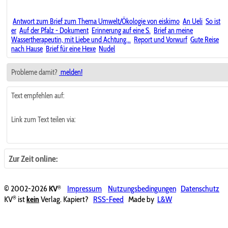
Antwort zum Brief zum Thema Umwelt/Ökologie von eiskimo
An Ueli
So ist
er
Auf der Pfalz - Dokument
Erinnerung auf eine S.
Brief an meine
Wassertherapeutin, mit Liebe und Achtung...
Report und Vorwurf
Gute Reise
nach Hause
Brief für eine Hexe
Nudel
Probleme damit?
melden!
Text empfehlen auf:
Link zum Text teilen via:
Zur Zeit online:
®
© 2002-2026
KV
Impressum
Nutzungsbedingungen
Datenschutz
®
KV
ist
kein
Verlag. Kapiert?
RSS-Feed
Made by
L&W