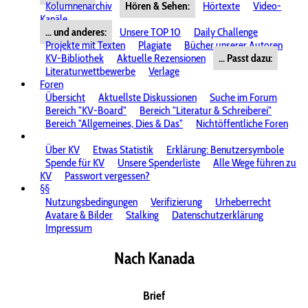
Kolumnenarchiv
Hören & Sehen:
Hörtexte
Video-
Kanäle
... und anderes:
Unsere TOP 10
Daily Challenge
Projekte mit Texten
Plagiate
Bücher unserer Autoren
KV-Bibliothek
Aktuelle Rezensionen
... Passt dazu:
Literaturwettbewerbe
Verlage
Foren
Übersicht
Aktuellste Diskussionen
Suche im Forum
Bereich "KV-Board"
Bereich "Literatur & Schreiberei"
Bereich "Allgemeines, Dies & Das"
Nichtöffentliche Foren
Über KV
Etwas Statistik
Erklärung: Benutzersymbole
Spende für KV
Unsere Spenderliste
Alle Wege führen zu
KV
Passwort vergessen?
§§
Nutzungsbedingungen
Verifizierung
Urheberrecht
Avatare & Bilder
Stalking
Datenschutzerklärung
Impressum
Nach Kanada
Brief