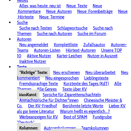
Neues
Alles, was heute
neu ist
Neue
Texte
Neue
Kommentare
Neue
Autoren
Neue
Forenbeiträge
Neue
Hörtexte
Neue
Termine
Suche
Suche nach Texten
Schlagwortsuche
Suche nach
Themen
Suche nach Autoren
Suche im Forum
Autoren
Neu angemeldet
Komplettliste
Zufallsautor
Autoren-
Teams
Autoren-Listen
Hörtext-Autoren
Unsere TOP
10
Aktive Nutzer
Kartei-Leichen
Nutzer in Auszeit
Inaktive Nutzer
Texte
"Richtige" Texte:
Neu erschienen
Neu überarbeitet
Neu
kommentiert
Neu eingesprochen
Lieblingstexte
Fremdsprachige Texte
Kurztexte des Tages (KdT)
Alle
Themen
Alle Genres
Texte über KV
Kunst:
Sprüche für Zigarettenschachteln
klein
Anmachsprüche für Dichter*innen
Chinesische Minister &
Co.
Der KV-Friedhof
Berühmte letzte Worte
Lieber KV
als gar keine Literatur
Warum heißt es eigentlich...?
Werbeanzeigen für KV
Best of SPAM
Fundgrube
"Deutsch"
Kolumnen:
Autorenkolumnen
Teamkolumnen