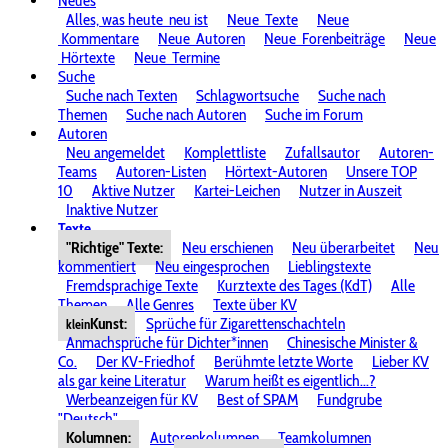
Neues
Alles, was heute
neu ist
Neue
Texte
Neue
Kommentare
Neue
Autoren
Neue
Forenbeiträge
Neue
Hörtexte
Neue
Termine
Suche
Suche nach Texten
Schlagwortsuche
Suche nach
Themen
Suche nach Autoren
Suche im Forum
Autoren
Neu angemeldet
Komplettliste
Zufallsautor
Autoren-
Teams
Autoren-Listen
Hörtext-Autoren
Unsere TOP
10
Aktive Nutzer
Kartei-Leichen
Nutzer in Auszeit
Inaktive Nutzer
Texte
"Richtige" Texte:
Neu erschienen
Neu überarbeitet
Neu
kommentiert
Neu eingesprochen
Lieblingstexte
Fremdsprachige Texte
Kurztexte des Tages (KdT)
Alle
Themen
Alle Genres
Texte über KV
Kunst:
Sprüche für Zigarettenschachteln
klein
Anmachsprüche für Dichter*innen
Chinesische Minister &
Co.
Der KV-Friedhof
Berühmte letzte Worte
Lieber KV
als gar keine Literatur
Warum heißt es eigentlich...?
Werbeanzeigen für KV
Best of SPAM
Fundgrube
"Deutsch"
Kolumnen:
Autorenkolumnen
Teamkolumnen