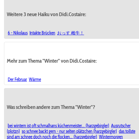
Weitere 3 neue Haiku von Didi.Costaire:
6 - Nikolaus
Intakte Brücken
おっす 雌牛！
Mehr zum Thema "Winter" von Didi.Costaire:
Der Februar
Wärme
Was schreiben andere zum Thema "Winter"?
bei wintern ist oft schmalhans küchenmeister... (harzgebirgler)
Ausrutscher
(plotzn)
so schnee backt gern - nur selten plätzchen (harzgebirgler)
das tollste
sind am schnee doch noch die flocken... (harzgebirgler)
Wintermorgen