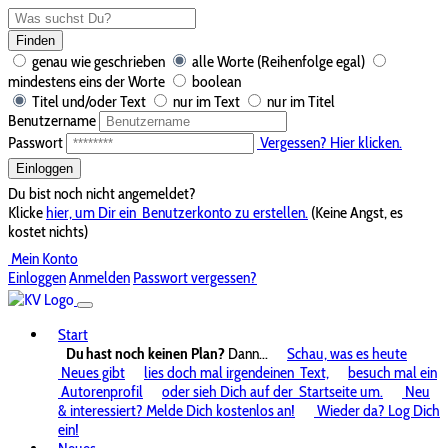
Finden
genau wie geschrieben
alle Worte (Reihenfolge egal)
mindestens eins der Worte
boolean
Titel und/oder Text
nur im Text
nur im Titel
Benutzername
Passwort
Vergessen? Hier klicken.
Einloggen
Du bist noch nicht angemeldet?
Klicke
hier, um Dir ein
Benutzerkonto zu erstellen.
(Keine Angst, es
kostet nichts)
Mein Konto
Einloggen
Anmelden
Passwort vergessen?
Start
Du hast noch keinen Plan?
Dann...
Schau, was es heute
Neues gibt
lies doch mal irgendeinen
Text,
besuch mal ein
Autorenprofil
oder sieh Dich auf der
Startseite um.
Neu
& interessiert? Melde Dich kostenlos an!
Wieder da? Log Dich
ein!