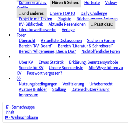
Kolumnenarchiv
Hören & Sehen:
Hörtexte
Video-
Kanäle
... und anderes:
Unsere TOP 10
Daily Challenge
Projekte mit Texten
Plagiate
Bücher unserer Autoren
KV-Bibliothek
Aktuelle Rezensionen
... Passt dazu:
Literaturwettbewerbe
Verlage
Foren
Übersicht
Aktuellste Diskussionen
Suche im Forum
Bereich "KV-Board"
Bereich "Literatur & Schreiberei"
Bereich "Allgemeines, Dies & Das"
Nichtöffentliche Foren
Über KV
Etwas Statistik
Erklärung: Benutzersymbole
Spende für KV
Unsere Spenderliste
Alle Wege führen zu
KV
Passwort vergessen?
§§
Nutzungsbedingungen
Verifizierung
Urheberrecht
Avatare & Bilder
Stalking
Datenschutzerklärung
Impressum
17 - Sternschnuppe
Inhalt
19 - Weihnachtsbaum