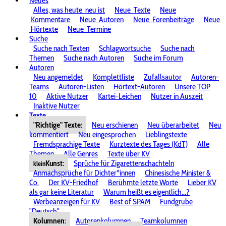
Neues
Alles, was heute
neu ist
Neue
Texte
Neue
Kommentare
Neue
Autoren
Neue
Forenbeiträge
Neue
Hörtexte
Neue
Termine
Suche
Suche nach Texten
Schlagwortsuche
Suche nach
Themen
Suche nach Autoren
Suche im Forum
Autoren
Neu angemeldet
Komplettliste
Zufallsautor
Autoren-
Teams
Autoren-Listen
Hörtext-Autoren
Unsere TOP
10
Aktive Nutzer
Kartei-Leichen
Nutzer in Auszeit
Inaktive Nutzer
Texte
"Richtige" Texte:
Neu erschienen
Neu überarbeitet
Neu
kommentiert
Neu eingesprochen
Lieblingstexte
Fremdsprachige Texte
Kurztexte des Tages (KdT)
Alle
Themen
Alle Genres
Texte über KV
Kunst:
Sprüche für Zigarettenschachteln
klein
Anmachsprüche für Dichter*innen
Chinesische Minister &
Co.
Der KV-Friedhof
Berühmte letzte Worte
Lieber KV
als gar keine Literatur
Warum heißt es eigentlich...?
Werbeanzeigen für KV
Best of SPAM
Fundgrube
"Deutsch"
Kolumnen:
Autorenkolumnen
Teamkolumnen