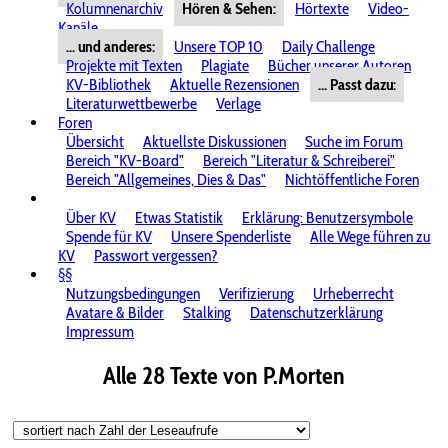
Kolumnenarchiv
Hören & Sehen:
Hörtexte
Video-
Kanäle
... und anderes:
Unsere TOP 10
Daily Challenge
Projekte mit Texten
Plagiate
Bücher unserer Autoren
KV-Bibliothek
Aktuelle Rezensionen
... Passt dazu:
Literaturwettbewerbe
Verlage
Foren
Übersicht
Aktuellste Diskussionen
Suche im Forum
Bereich "KV-Board"
Bereich "Literatur & Schreiberei"
Bereich "Allgemeines, Dies & Das"
Nichtöffentliche Foren
Über KV
Etwas Statistik
Erklärung: Benutzersymbole
Spende für KV
Unsere Spenderliste
Alle Wege führen zu
KV
Passwort vergessen?
§§
Nutzungsbedingungen
Verifizierung
Urheberrecht
Avatare & Bilder
Stalking
Datenschutzerklärung
Impressum
Alle 28 Texte von P.Morten