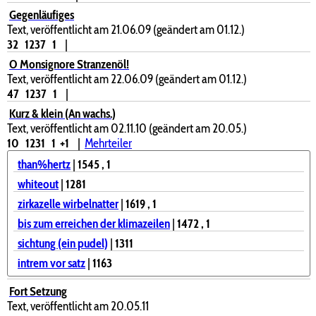
Gegenläufiges
Text, veröffentlicht am 21.06.09 (geändert am 01.12.)
32
1237
1
|
O Monsignore Stranzenöl!
Text, veröffentlicht am 22.06.09 (geändert am 01.12.)
47
1237
1
|
Kurz & klein (An wachs.)
Text, veröffentlicht am 02.11.10 (geändert am 20.05.)
10
1231
1
+1
|
Mehrteiler
than%hertz
|
1545
, 1
whiteout
|
1281
zirkazelle wirbelnatter
|
1619
, 1
bis zum erreichen der klimazeilen
|
1472
, 1
sichtung (ein pudel)
|
1311
intrem vor satz
|
1163
Fort Setzung
Text, veröffentlicht am 20.05.11