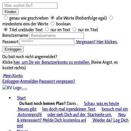
Finden
genau wie geschrieben
alle Worte (Reihenfolge egal)
mindestens eins der Worte
boolean
Titel und/oder Text
nur im Text
nur im Titel
Benutzername
Passwort
Vergessen? Hier klicken.
Einloggen
Du bist noch nicht angemeldet?
Klicke
hier, um Dir ein
Benutzerkonto zu erstellen.
(Keine Angst, es
kostet nichts)
Mein Konto
Einloggen
Anmelden
Passwort vergessen?
Start
Du hast noch keinen Plan?
Dann...
Schau, was es heute
Neues gibt
lies doch mal irgendeinen
Text,
besuch mal ein
Autorenprofil
oder sieh Dich auf der
Startseite um.
Neu
& interessiert? Melde Dich kostenlos an!
Wieder da? Log Dich
ein!