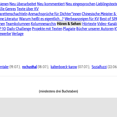
hienen
Neu überarbeitet
Neu kommentiert
Neu eingesprochen
Lieblingstext
-Board"
lle Genres
Bereich "Literatur & Schreiberei"
Texte über KV
Bereich "Allgemeines, Dies & Das"
arettenschachteln
Anmachsprüche für Dichter*innen
Chinesische Minister &
ine Literatur
 KV
Unsere Spenderliste
Warum heißt es eigentlich...?
Alle Wege führen zu KV
Werbeanzeigen für KV
Passwort vergessen?
Best of S
nen
Teamkolumnen
Kolumnenarchiv
Hören & Sehen:
Hörtexte
Video-Kanäl
er
P 10
Stalking
Daily Challenge
Datenschutzerklärung
Projekte mit Texten
Impressum
Plagiate
Bücher unserer Autoren
K
bewerbe
Verlage
rntaler
(19.07.),
rochusthal
(18.07.),
kaltenboeck-karow
(07.07.),
Sozialfuzzi
(22.06
(mindestens drei Buchstaben)