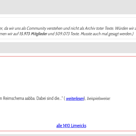
der, da wir uns als Community verstehen und nicht als Archiv toter Texte. Würden wir 
ämen wir auf
15.973 Mitglieder
und 509.073 Texte. Musste auch mal gesagt werden.)
m Reimschema aabba. Dabei sind die..." (
weiterlesen
),
beispielsweise:
alle 1410 Limericks