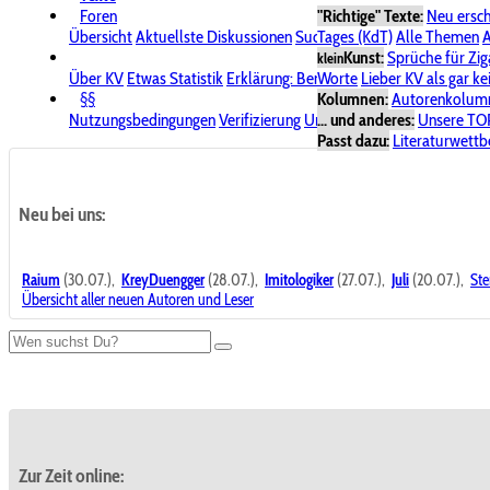
Foren
"Richtige" Texte:
Neu ersc
Übersicht
Aktuellste Diskussionen
Suche im Forum
Tages (KdT)
Alle Themen
Bereich "KV
A
Kunst:
Sprüche für Zig
klein
Über KV
Etwas Statistik
Erklärung: Benutzersymbole
Worte
Lieber KV als gar ke
Spende für
§§
Kolumnen:
Autorenkolum
Nutzungsbedingungen
Verifizierung
Urheberrecht
... und anderes:
Avatare & Bild
Unsere TO
Passt dazu:
Literaturwett
Neu bei uns:
Raium
(30.07.),
KreyDuengger
(28.07.),
Imitologiker
(27.07.),
Juli
(20.07.),
Ste
Übersicht aller neuen Autoren und Leser
Zur Zeit online: