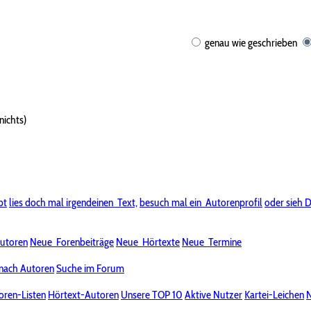
genau wie geschrieben
nichts)
bt
lies doch mal irgendeinen
Text,
besuch mal ein
Autorenprofil
oder sieh D
utoren
Neue
Forenbeiträge
Neue
Hörtexte
Neue
Termine
nach Autoren
Suche im Forum
oren-Listen
Hörtext-Autoren
Unsere TOP 10
Aktive Nutzer
Kartei-Leichen
N