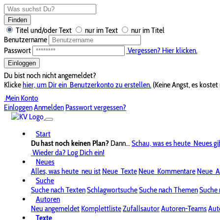
Finden
Titel und/oder Text
nur im Text
nur im Titel
Benutzername
Passwort
Vergessen? Hier klicken.
Einloggen
Du bist noch nicht angemeldet?
Klicke
hier, um Dir ein
Benutzerkonto zu erstellen.
(Keine Angst, es kostet 
Mein Konto
Einloggen
Anmelden
Passwort vergessen?
Start
Du hast noch keinen Plan?
Dann...
Schau, was es heute
Neues gi
Wieder da? Log Dich ein!
Neues
Alles, was heute
neu ist
Neue
Texte
Neue
Kommentare
Neue
A
Suche
Suche nach Texten
Schlagwortsuche
Suche nach Themen
Suche 
Autoren
Neu angemeldet
Komplettliste
Zufallsautor
Autoren-Teams
Aut
Texte