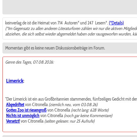
keinverlag.de ist die Heimat von 714
Autoren* und 247
Lesern*.
(*Details)
(*Im Gegensatz zu allen anderen Literaturforen zählen wir nur die aktiven Mitglie
abziehen, die sich selbst wieder abgemeldet haben oder rausgeworfen wurden, k
Momentan gibt es keine neuen Diskussionsbeiträge im Forum.
Genre des Tages, 07.08.2026:
Limerick
:
"Der Limerick ist ein aus Großbritannien stammendes, fünfzeiliges Gedicht mit de
Abgedriftet
von Citronella
(ziemlich neu, vom 03.08.26)
Gottes Zoo ist riesengroß
von Citronella
(recht lang: 628 Worte)
Nichts ist unmöglich
von Citronella
(noch gar keine Kommentare)
Versetzt!
von Citronella
(selten gelesen: nur 25 Aufrufe)