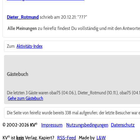
Dieter_Rotmund
schrieb am 20.12.21:
"???"
Alle Meinungen
zu feirefiz findest Du vollständig und mit den Antwor
Zum
Aktivitäts-Index
Gästebuch
Die letzten 3 Gäste waren obar75 (04.06.), Dieter_Rotmund (10.11.), obar75 (04.1
Gehe zum Gästebuch
Die Seite von feirefiz wurde bereits 338 mal aufgerufen; der letzte Besucher war 
®
© 2002-2026
KV
Impressum
Nutzungsbedingungen
Datenschutz
®
KV
ist
kein
Verlag. Kapiert?
RSS-Feed
Made by
L&W