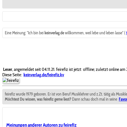
Eine Meinung: "Ich bin bei
keinverlag.de
willkommen, weil lebe und leben lasse" (
Leser
, angemeldet seit 04.11.21. feirefiz ist jetzt
offline; zuletzt online am
Diese Seite:
keinverlag.de/feirefiz.kv
feirefiz wurde 1979 geboren. Er ist von Beruf Musiklehrer und z.Zt. tätig als Musi
Möchtest Du wissen, was feirefiz gerne liest?
Dann schau doch mal in seine
Favor
Meinungen anderer Autoren zu feirefiz