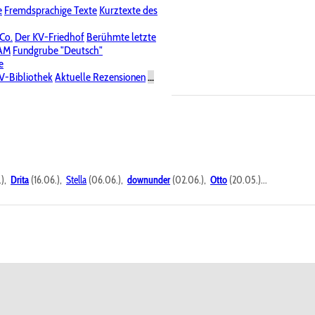
e
Fremdsprachige Texte
Kurztexte des
Nichtöffentliche Foren
 Co.
Der KV-Friedhof
Berühmte letzte
PAM
Fundgrube "Deutsch"
e
V-Bibliothek
Aktuelle Rezensionen
...
.),
Drita
(16.06.),
Stella
(06.06.),
downunder
(02.06.),
Otto
(20.05.)...