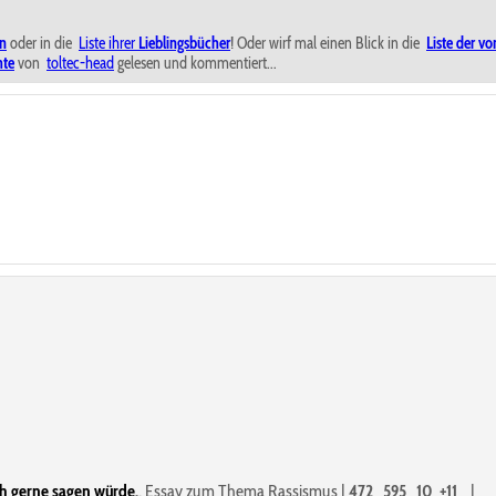
en
oder in die
Liste ihrer
Lieblingsbücher
! Oder wirf mal einen Blick in die
Liste der 
hte
von
toltec-head
gelesen und kommentiert...
uch gerne sagen würde.
,
Essay zum Thema Rassismus
|
472
595
10
+11
|