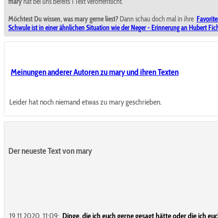
mary
hat bei uns bereits 1 Text veröffentlicht.
Möchtest Du wissen, was mary gerne liest?
Dann schau doch mal in ihre
Favorit
Schwule ist in einer ähnlichen Situation wie der Neger - Erinnerung an Hubert Fic
Meinungen anderer Autoren zu mary und ihren Texten
Leider hat noch niemand etwas zu mary geschrieben.
Der neueste Text von mary
19.11.2020, 11:09:
Dinge, die ich euch gerne gesagt hätte oder die ich e