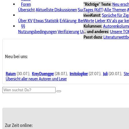
Foren
"Richtige" Texte:
Neu ersc
Übersicht
Aktuellste Diskussionen
Suche im Forum
Tages (KdT)
Alle Themen
Bereich "KV
A
Kunst:
Sprüche für Zig
klein
Über KV
Etwas Statistik
Erklärung: Benutzersymbole
Worte
Lieber KV als gar ke
Spende für
§§
Kolumnen:
Autorenkolum
Nutzungsbedingungen
Verifizierung
Urheberrecht
... und anderes:
Avatare & Bild
Unsere TO
Passt dazu:
Literaturwett
Neu bei uns:
Raium
(30.07.),
KreyDuengger
(28.07.),
Imitologiker
(27.07.),
Juli
(20.07.),
Ste
Übersicht aller neuen Autoren und Leser
Zur Zeit online: