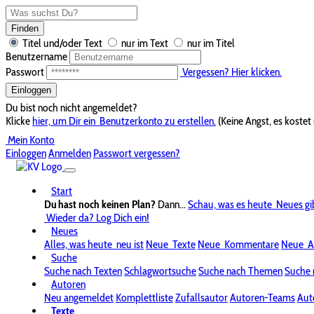
Finden
Titel und/oder Text
nur im Text
nur im Titel
Benutzername
Passwort
Vergessen? Hier klicken.
Einloggen
Du bist noch nicht angemeldet?
Klicke
hier, um Dir ein
Benutzerkonto zu erstellen.
(Keine Angst, es kostet 
Mein Konto
Einloggen
Anmelden
Passwort vergessen?
Start
Du hast noch keinen Plan?
Dann...
Schau, was es heute
Neues gi
Wieder da? Log Dich ein!
Neues
Alles, was heute
neu ist
Neue
Texte
Neue
Kommentare
Neue
A
Suche
Suche nach Texten
Schlagwortsuche
Suche nach Themen
Suche 
Autoren
Neu angemeldet
Komplettliste
Zufallsautor
Autoren-Teams
Aut
Texte