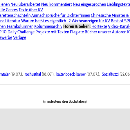
hienen
Neu überarbeitet
Neu kommentiert
Neu eingesprochen
Lieblingstext
-Board"
lle Genres
Bereich "Literatur & Schreiberei"
Texte über KV
Bereich "Allgemeines, Dies & Das"
arettenschachteln
Anmachsprüche für Dichter*innen
Chinesische Minister &
ine Literatur
 KV
Unsere Spenderliste
Warum heißt es eigentlich...?
Alle Wege führen zu KV
Werbeanzeigen für KV
Passwort vergessen?
Best of S
nen
Teamkolumnen
Kolumnenarchiv
Hören & Sehen:
Hörtexte
Video-Kanäl
er
P 10
Stalking
Daily Challenge
Datenschutzerklärung
Projekte mit Texten
Impressum
Plagiate
Bücher unserer Autoren
K
bewerbe
Verlage
rntaler
(19.07.),
rochusthal
(18.07.),
kaltenboeck-karow
(07.07.),
Sozialfuzzi
(22.06
(mindestens drei Buchstaben)