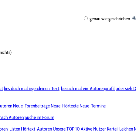
genau wie geschrieben
nichts)
bt
lies doch mal irgendeinen
Text,
besuch mal ein
Autorenprofil
oder sieh D
utoren
Neue
Forenbeiträge
Neue
Hörtexte
Neue
Termine
nach Autoren
Suche im Forum
oren-Listen
Hörtext-Autoren
Unsere TOP 10
Aktive Nutzer
Kartei-Leichen
N