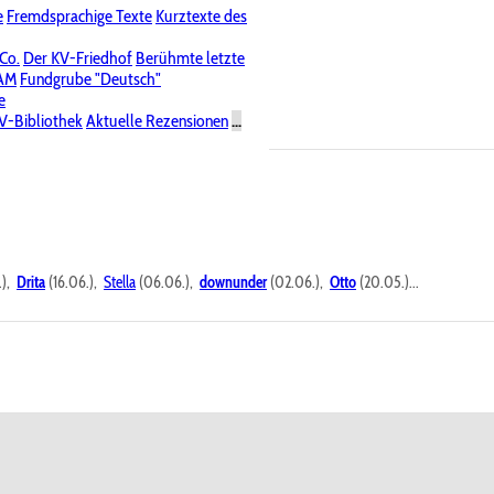
e
Fremdsprachige Texte
Kurztexte des
Nichtöffentliche Foren
 Co.
Der KV-Friedhof
Berühmte letzte
PAM
Fundgrube "Deutsch"
e
V-Bibliothek
Aktuelle Rezensionen
...
.),
Drita
(16.06.),
Stella
(06.06.),
downunder
(02.06.),
Otto
(20.05.)...