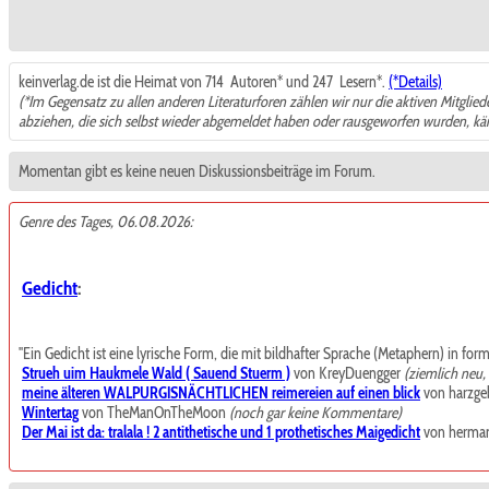
keinverlag.de ist die Heimat von 714
Autoren* und 247
Lesern*.
(*Details)
(*Im Gegensatz zu allen anderen Literaturforen zählen wir nur die aktiven Mitglie
abziehen, die sich selbst wieder abgemeldet haben oder rausgeworfen wurden, k
Momentan gibt es keine neuen Diskussionsbeiträge im Forum.
Genre des Tages, 06.08.2026:
Gedicht
:
"Ein Gedicht ist eine lyrische Form, die mit bildhafter Sprache (Metaphern) in for
Strueh uim Haukmele Wald ( Sauend Stuerm )
von KreyDuengger
(ziemlich neu
meine älteren WALPURGISNÄCHTLICHEN reimereien auf einen blick
von harzgeb
Wintertag
von TheManOnTheMoon
(noch gar keine Kommentare)
Der Mai ist da: tralala ! 2 antithetische und 1 prothetisches Maigedicht
von herma