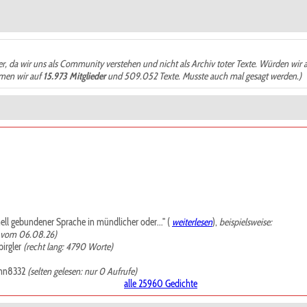
der, da wir uns als Community verstehen und nicht als Archiv toter Texte. Würden wir 
ämen wir auf
15.973 Mitglieder
und 509.052 Texte. Musste auch mal gesagt werden.)
mell gebundener Sprache in mündlicher oder..." (
weiterlesen
),
beispielsweise:
, vom 06.08.26)
irgler
(recht lang: 4790 Worte)
nn8332
(selten gelesen: nur 0 Aufrufe)
alle 25960 Gedichte