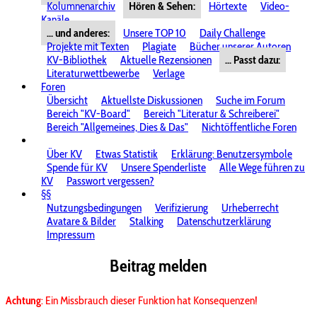
Kolumnenarchiv
Hören & Sehen:
Hörtexte
Video-
Kanäle
... und anderes:
Unsere TOP 10
Daily Challenge
Projekte mit Texten
Plagiate
Bücher unserer Autoren
KV-Bibliothek
Aktuelle Rezensionen
... Passt dazu:
Literaturwettbewerbe
Verlage
Foren
Übersicht
Aktuellste Diskussionen
Suche im Forum
Bereich "KV-Board"
Bereich "Literatur & Schreiberei"
Bereich "Allgemeines, Dies & Das"
Nichtöffentliche Foren
Über KV
Etwas Statistik
Erklärung: Benutzersymbole
Spende für KV
Unsere Spenderliste
Alle Wege führen zu
KV
Passwort vergessen?
§§
Nutzungsbedingungen
Verifizierung
Urheberrecht
Avatare & Bilder
Stalking
Datenschutzerklärung
Impressum
Beitrag melden
Achtung
: Ein Missbrauch dieser Funktion hat Konsequenzen!