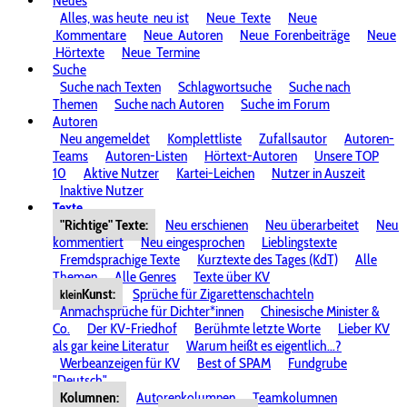
Neues
Alles, was heute
neu ist
Neue
Texte
Neue
Kommentare
Neue
Autoren
Neue
Forenbeiträge
Neue
Hörtexte
Neue
Termine
Suche
Suche nach Texten
Schlagwortsuche
Suche nach
Themen
Suche nach Autoren
Suche im Forum
Autoren
Neu angemeldet
Komplettliste
Zufallsautor
Autoren-
Teams
Autoren-Listen
Hörtext-Autoren
Unsere TOP
10
Aktive Nutzer
Kartei-Leichen
Nutzer in Auszeit
Inaktive Nutzer
Texte
"Richtige" Texte:
Neu erschienen
Neu überarbeitet
Neu
kommentiert
Neu eingesprochen
Lieblingstexte
Fremdsprachige Texte
Kurztexte des Tages (KdT)
Alle
Themen
Alle Genres
Texte über KV
Kunst:
Sprüche für Zigarettenschachteln
klein
Anmachsprüche für Dichter*innen
Chinesische Minister &
Co.
Der KV-Friedhof
Berühmte letzte Worte
Lieber KV
als gar keine Literatur
Warum heißt es eigentlich...?
Werbeanzeigen für KV
Best of SPAM
Fundgrube
"Deutsch"
Kolumnen:
Autorenkolumnen
Teamkolumnen