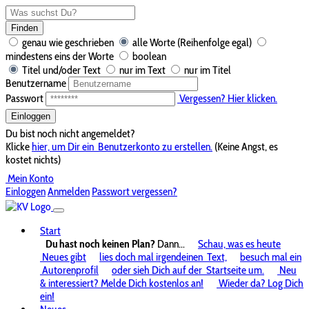
Finden
genau wie geschrieben
alle Worte (Reihenfolge egal)
mindestens eins der Worte
boolean
Titel und/oder Text
nur im Text
nur im Titel
Benutzername
Passwort
Vergessen? Hier klicken.
Einloggen
Du bist noch nicht angemeldet?
Klicke
hier, um Dir ein
Benutzerkonto zu erstellen.
(Keine Angst, es
kostet nichts)
Mein Konto
Einloggen
Anmelden
Passwort vergessen?
Start
Du hast noch keinen Plan?
Dann...
Schau, was es heute
Neues gibt
lies doch mal irgendeinen
Text,
besuch mal ein
Autorenprofil
oder sieh Dich auf der
Startseite um.
Neu
& interessiert? Melde Dich kostenlos an!
Wieder da? Log Dich
ein!