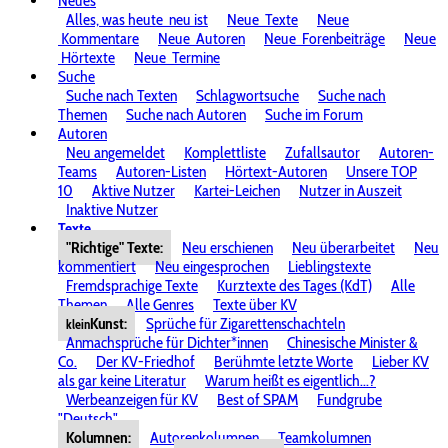
Neues
Alles, was heute
neu ist
Neue
Texte
Neue
Kommentare
Neue
Autoren
Neue
Forenbeiträge
Neue
Hörtexte
Neue
Termine
Suche
Suche nach Texten
Schlagwortsuche
Suche nach
Themen
Suche nach Autoren
Suche im Forum
Autoren
Neu angemeldet
Komplettliste
Zufallsautor
Autoren-
Teams
Autoren-Listen
Hörtext-Autoren
Unsere TOP
10
Aktive Nutzer
Kartei-Leichen
Nutzer in Auszeit
Inaktive Nutzer
Texte
"Richtige" Texte:
Neu erschienen
Neu überarbeitet
Neu
kommentiert
Neu eingesprochen
Lieblingstexte
Fremdsprachige Texte
Kurztexte des Tages (KdT)
Alle
Themen
Alle Genres
Texte über KV
Kunst:
Sprüche für Zigarettenschachteln
klein
Anmachsprüche für Dichter*innen
Chinesische Minister &
Co.
Der KV-Friedhof
Berühmte letzte Worte
Lieber KV
als gar keine Literatur
Warum heißt es eigentlich...?
Werbeanzeigen für KV
Best of SPAM
Fundgrube
"Deutsch"
Kolumnen:
Autorenkolumnen
Teamkolumnen