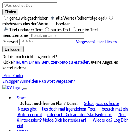
Finden
genau wie geschrieben
alle Worte (Reihenfolge egal)
mindestens eins der Worte
boolean
Titel und/oder Text
nur im Text
nur im Titel
Benutzername
Passwort
Vergessen? Hier klicken.
Einloggen
Du bist noch nicht angemeldet?
Klicke
hier, um Dir ein
Benutzerkonto zu erstellen.
(Keine Angst, es
kostet nichts)
Mein Konto
Einloggen
Anmelden
Passwort vergessen?
Start
Du hast noch keinen Plan?
Dann...
Schau, was es heute
Neues gibt
lies doch mal irgendeinen
Text,
besuch mal ein
Autorenprofil
oder sieh Dich auf der
Startseite um.
Neu
& interessiert? Melde Dich kostenlos an!
Wieder da? Log Dich
ein!