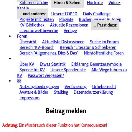
Kolumnenarchiv
Hören & Sehen:
Hörtexte
Video-
Kanäle
... und anderes:
Unsere TOP 10
Daily Challenge
Projekte mit Texten
Plagiate
Bücher unserer Autoren
KV-Bibliothek
Aktuelle Rezensionen
... Passt dazu:
Literaturwettbewerbe
Verlage
Foren
Übersicht
Aktuellste Diskussionen
Suche im Forum
Bereich "KV-Board"
Bereich "Literatur & Schreiberei"
Bereich "Allgemeines, Dies & Das"
Nichtöffentliche Foren
Über KV
Etwas Statistik
Erklärung: Benutzersymbole
Spende für KV
Unsere Spenderliste
Alle Wege führen zu
KV
Passwort vergessen?
§§
Nutzungsbedingungen
Verifizierung
Urheberrecht
Avatare & Bilder
Stalking
Datenschutzerklärung
Impressum
Beitrag melden
Achtung
: Ein Missbrauch dieser Funktion hat Konsequenzen!