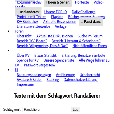
Kolumnenarchiv
Hören & Sehen:
Hörtexte
Video-
Kanäle
... und anderes:
Unsere TOP 10
Daily Challenge
Projekte mit Texten
Plagiate
Bücher unserer Autoren
KV-Bibliothek
Aktuelle Rezensionen
... Passt dazu:
Literaturwettbewerbe
Verlage
Foren
Übersicht
Aktuellste Diskussionen
Suche im Forum
Bereich "KV-Board"
Bereich "Literatur & Schreiberei"
Bereich "Allgemeines, Dies & Das"
Nichtöffentliche Foren
Über KV
Etwas Statistik
Erklärung: Benutzersymbole
Spende für KV
Unsere Spenderliste
Alle Wege führen zu
KV
Passwort vergessen?
§§
Nutzungsbedingungen
Verifizierung
Urheberrecht
Avatare & Bilder
Stalking
Datenschutzerklärung
Impressum
Texte mit dem Schlagwort
Randalierer
Schlagwort:
Los