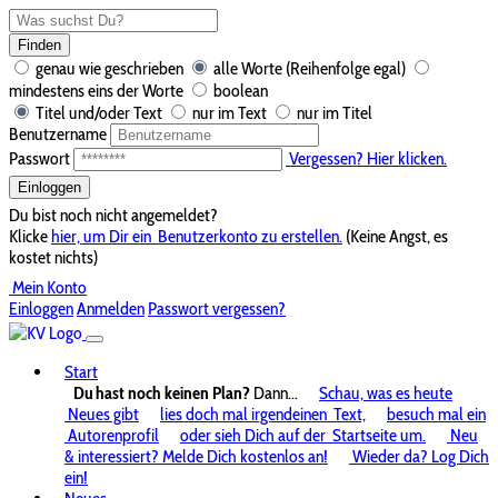
Finden
genau wie geschrieben
alle Worte (Reihenfolge egal)
mindestens eins der Worte
boolean
Titel und/oder Text
nur im Text
nur im Titel
Benutzername
Passwort
Vergessen? Hier klicken.
Einloggen
Du bist noch nicht angemeldet?
Klicke
hier, um Dir ein
Benutzerkonto zu erstellen.
(Keine Angst, es
kostet nichts)
Mein Konto
Einloggen
Anmelden
Passwort vergessen?
Start
Du hast noch keinen Plan?
Dann...
Schau, was es heute
Neues gibt
lies doch mal irgendeinen
Text,
besuch mal ein
Autorenprofil
oder sieh Dich auf der
Startseite um.
Neu
& interessiert? Melde Dich kostenlos an!
Wieder da? Log Dich
ein!