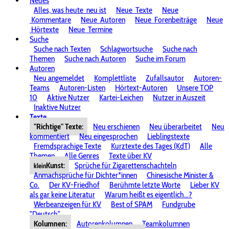
Neues
Alles, was heute
neu ist
Neue
Texte
Neue
Kommentare
Neue
Autoren
Neue
Forenbeiträge
Neue
Hörtexte
Neue
Termine
Suche
Suche nach Texten
Schlagwortsuche
Suche nach
Themen
Suche nach Autoren
Suche im Forum
Autoren
Neu angemeldet
Komplettliste
Zufallsautor
Autoren-
Teams
Autoren-Listen
Hörtext-Autoren
Unsere TOP
10
Aktive Nutzer
Kartei-Leichen
Nutzer in Auszeit
Inaktive Nutzer
Texte
"Richtige" Texte:
Neu erschienen
Neu überarbeitet
Neu
kommentiert
Neu eingesprochen
Lieblingstexte
Fremdsprachige Texte
Kurztexte des Tages (KdT)
Alle
Themen
Alle Genres
Texte über KV
Kunst:
Sprüche für Zigarettenschachteln
klein
Anmachsprüche für Dichter*innen
Chinesische Minister &
Co.
Der KV-Friedhof
Berühmte letzte Worte
Lieber KV
als gar keine Literatur
Warum heißt es eigentlich...?
Werbeanzeigen für KV
Best of SPAM
Fundgrube
"Deutsch"
Kolumnen:
Autorenkolumnen
Teamkolumnen