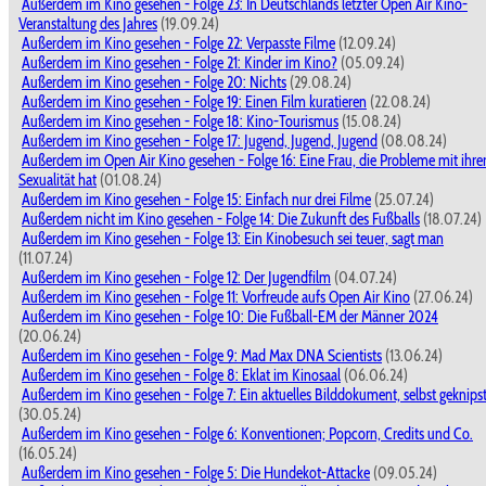
Außerdem im Kino gesehen - Folge 23: In Deutschlands letzter Open Air Kino-
Veranstaltung des Jahres
(19.09.24)
Außerdem im Kino gesehen - Folge 22: Verpasste Filme
(12.09.24)
Außerdem im Kino gesehen - Folge 21: Kinder im Kino?
(05.09.24)
Außerdem im Kino gesehen - Folge 20: Nichts
(29.08.24)
Außerdem im Kino gesehen - Folge 19: Einen Film kuratieren
(22.08.24)
Außerdem im Kino gesehen - Folge 18: Kino-Tourismus
(15.08.24)
Außerdem im Kino gesehen - Folge 17: Jugend, Jugend, Jugend
(08.08.24)
Außerdem im Open Air Kino gesehen - Folge 16: Eine Frau, die Probleme mit ihre
Sexualität hat
(01.08.24)
Außerdem im Kino gesehen - Folge 15: Einfach nur drei Filme
(25.07.24)
Außerdem nicht im Kino gesehen - Folge 14: Die Zukunft des Fußballs
(18.07.24)
Außerdem im Kino gesehen - Folge 13: Ein Kinobesuch sei teuer, sagt man
(11.07.24)
Außerdem im Kino gesehen - Folge 12: Der Jugendfilm
(04.07.24)
Außerdem im Kino gesehen - Folge 11: Vorfreude aufs Open Air Kino
(27.06.24)
Außerdem im Kino gesehen - Folge 10: Die Fußball-EM der Männer 2024
(20.06.24)
Außerdem im Kino gesehen - Folge 9: Mad Max DNA Scientists
(13.06.24)
Außerdem im Kino gesehen - Folge 8: Eklat im Kinosaal
(06.06.24)
Außerdem im Kino gesehen - Folge 7: Ein aktuelles Bilddokument, selbst geknips
(30.05.24)
Außerdem im Kino gesehen - Folge 6: Konventionen; Popcorn, Credits und Co.
(16.05.24)
Außerdem im Kino gesehen - Folge 5: Die Hundekot-Attacke
(09.05.24)