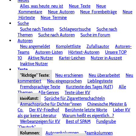
Neues
Alles, was heute
neu ist
Neue
Texte
Neue
Kommentare
Neue
Autoren
Neue
Forenbeiträge
Neue
Hörtexte
Neue
Termine
Suche
Suche nach Texten
Schlagwortsuche
Suche nach
Themen
Suche nach Autoren
Suche im Forum
Autoren
Neu angemeldet
Komplettliste
Zufallsautor
Autoren-
Teams
Autoren-Listen
Hörtext-Autoren
Unsere TOP
10
Aktive Nutzer
Kartei-Leichen
Nutzer in Auszeit
Inaktive Nutzer
Texte
"Richtige" Texte:
Neu erschienen
Neu überarbeitet
Neu
kommentiert
Neu eingesprochen
Lieblingstexte
Fremdsprachige Texte
Kurztexte des Tages (KdT)
Alle
Themen
Alle Genres
Texte über KV
Kunst:
Sprüche für Zigarettenschachteln
klein
Anmachsprüche für Dichter*innen
Chinesische Minister &
Co.
Der KV-Friedhof
Berühmte letzte Worte
Lieber KV
als gar keine Literatur
Warum heißt es eigentlich...?
Werbeanzeigen für KV
Best of SPAM
Fundgrube
"Deutsch"
Kolumnen:
Autorenkolumnen
Teamkolumnen