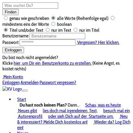
Finden
genau wie geschrieben
alle Worte (Reihenfolge egal)
mindestens eins der Worte
boolean
Titel und/oder Text
nur im Text
nur im Titel
Benutzername
Passwort
Vergessen? Hier klicken.
Einloggen
Du bist noch nicht angemeldet?
Klicke
hier, um Dir ein
Benutzerkonto zu erstellen.
(Keine Angst, es
kostet nichts)
Mein Konto
Einloggen
Anmelden
Passwort vergessen?
Start
Du hast noch keinen Plan?
Dann...
Schau, was es heute
Neues gibt
lies doch mal irgendeinen
Text,
besuch mal ein
Autorenprofil
oder sieh Dich auf der
Startseite um.
Neu
& interessiert? Melde Dich kostenlos an!
Wieder da? Log Dich
ein!