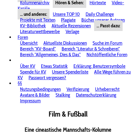
Kolumnenarchiv
Hören & Sehen:
Hörtexte
Video-
Kanäle
... und anderes:
Unsere TOP 10
Daily Challenge
Projekte mit Texten
Plagiate
Bücher unserer Autoren
KV-Bibliothek
Aktuelle Rezensionen
... Passt dazu:
Literaturwettbewerbe
Verlage
Foren
Übersicht
Aktuellste Diskussionen
Suche im Forum
Bereich "KV-Board"
Bereich "Literatur & Schreiberei"
Bereich "Allgemeines, Dies & Das"
Nichtöffentliche Foren
Über KV
Etwas Statistik
Erklärung: Benutzersymbole
Spende für KV
Unsere Spenderliste
Alle Wege führen zu
KV
Passwort vergessen?
§§
Nutzungsbedingungen
Verifizierung
Urheberrecht
Avatare & Bilder
Stalking
Datenschutzerklärung
Impressum
Film & Fußball
Eine cineastische Mannschafts-Kolumne