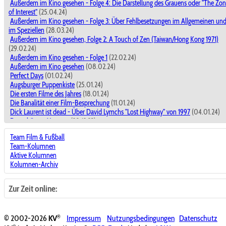
Außerdem im Kino gesehen - Folge 4: Die Darstellung des Grauens oder "The Zo
of Interest"
(25.04.24)
Außerdem im Kino gesehen - Folge 3: Über Fehlbesetzungen im Allgemeinen un
im Speziellen
(28.03.24)
Außerdem im Kino gesehen, Folge 2: A Touch of Zen (Taiwan/Hong Kong 1971)
(29.02.24)
Außerdem im Kino gesehen - Folge 1
(22.02.24)
Außerdem im Kino gesehen
(08.02.24)
Perfect Days
(01.02.24)
Augsburger Puppenkiste
(25.01.24)
Die ersten Filme des Jahres
(18.01.24)
Die Banalität einer Film-Besprechung
(11.01.24)
Dick Laurent ist dead - Über David Lymchs "Lost Highway" von 1997
(04.01.24)
Der schönste Moment
(28.12.23)
Dick Laurent ist dead - Über David Lymchs "Lost Highway" von 1997
(28.12.23)
Team Film & Fußball
Filme miteinander vergleichen ?
(21.12.23)
Team-Kolumnen
The Marvels
(14.12.23)
Aktive Kolumnen
Kino macht der Leben schöner!
(30.11.23)
Kolumnen-Archiv
Nun, ja.
(23.11.23)
Wie heißen die Fußballschuhe von Jesus?
(16.11.23)
Achtung Baustelle! - In eigener Sache
(09.11.23)
Zur Zeit online:
Keine goldenen Jahre: Moonlight ...und Die Theorie von allem
(02.11.23)
Kein süßer Wau-Wau: Hunde in Filmen wirken oft ekliger als es den Anschein hat
(26.10.23)
®
© 2002-2026
KV
Impressum
Nutzungsbedingungen
Datenschutz
Ekelfaktor Hund und der Animefilm
(19.10.23)