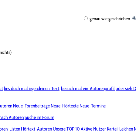
genau wie geschrieben
nichts)
bt
lies doch mal irgendeinen
Text,
besuch mal ein
Autorenprofil
oder sieh D
utoren
Neue
Forenbeiträge
Neue
Hörtexte
Neue
Termine
nach Autoren
Suche im Forum
oren-Listen
Hörtext-Autoren
Unsere TOP 10
Aktive Nutzer
Kartei-Leichen
N