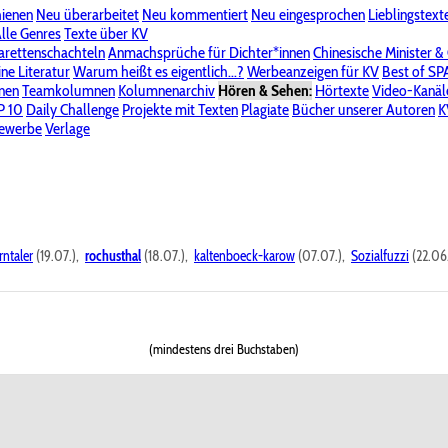
hienen
Neu überarbeitet
Neu kommentiert
Neu eingesprochen
Lieblingstext
-Board"
lle Genres
Bereich "Literatur & Schreiberei"
Texte über KV
Bereich "Allgemeines, Dies & Das"
arettenschachteln
Anmachsprüche für Dichter*innen
Chinesische Minister &
ine Literatur
 KV
Unsere Spenderliste
Warum heißt es eigentlich...?
Alle Wege führen zu KV
Werbeanzeigen für KV
Passwort vergessen?
Best of S
nen
Teamkolumnen
Kolumnenarchiv
Hören & Sehen:
Hörtexte
Video-Kanäl
er
P 10
Stalking
Daily Challenge
Datenschutzerklärung
Projekte mit Texten
Impressum
Plagiate
Bücher unserer Autoren
K
bewerbe
Verlage
rntaler
(19.07.),
rochusthal
(18.07.),
kaltenboeck-karow
(07.07.),
Sozialfuzzi
(22.06
(mindestens drei Buchstaben)