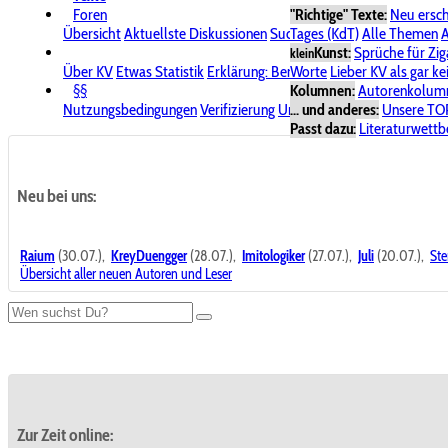
Foren
"Richtige" Texte:
Neu ersc
Übersicht
Aktuellste Diskussionen
Suche im Forum
Tages (KdT)
Alle Themen
Bereich "KV
A
Kunst:
Sprüche für Zig
klein
Über KV
Etwas Statistik
Erklärung: Benutzersymbole
Worte
Lieber KV als gar ke
Spende für
§§
Kolumnen:
Autorenkolum
Nutzungsbedingungen
Verifizierung
Urheberrecht
... und anderes:
Avatare & Bild
Unsere TO
Passt dazu:
Literaturwett
Neu bei uns:
Raium
(30.07.),
KreyDuengger
(28.07.),
Imitologiker
(27.07.),
Juli
(20.07.),
Ste
Übersicht aller neuen Autoren und Leser
Zur Zeit online: