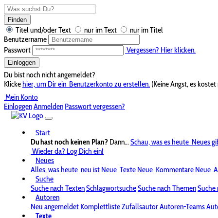
Finden
Titel und/oder Text
nur im Text
nur im Titel
Benutzername
Passwort
Vergessen? Hier klicken.
Einloggen
Du bist noch nicht angemeldet?
Klicke
hier, um Dir ein
Benutzerkonto zu erstellen.
(Keine Angst, es kostet 
Mein Konto
Einloggen
Anmelden
Passwort vergessen?
Start
Du hast noch keinen Plan?
Dann...
Schau, was es heute
Neues gi
Wieder da? Log Dich ein!
Neues
Alles, was heute
neu ist
Neue
Texte
Neue
Kommentare
Neue
A
Suche
Suche nach Texten
Schlagwortsuche
Suche nach Themen
Suche 
Autoren
Neu angemeldet
Komplettliste
Zufallsautor
Autoren-Teams
Aut
Texte