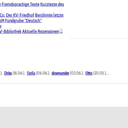
e
Fremdsprachige Texte
Kurztexte des
Nichtöffentliche Foren
 Co.
Der KV-Friedhof
Berühmte letzte
PAM
Fundgrube "Deutsch"
e
V-Bibliothek
Aktuelle Rezensionen
...
.),
Drita
(16.06.),
Stella
(06.06.),
downunder
(02.06.),
Otto
(20.05.)...