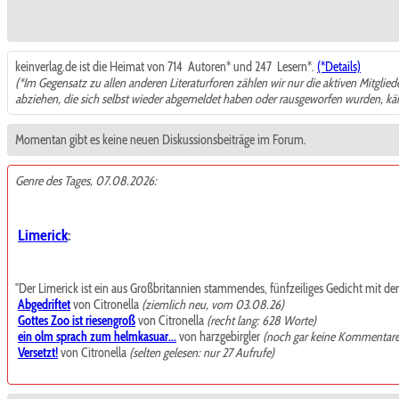
keinverlag.de ist die Heimat von 714
Autoren* und 247
Lesern*.
(*Details)
(*Im Gegensatz zu allen anderen Literaturforen zählen wir nur die aktiven Mitglie
abziehen, die sich selbst wieder abgemeldet haben oder rausgeworfen wurden, k
Momentan gibt es keine neuen Diskussionsbeiträge im Forum.
Genre des Tages, 07.08.2026:
Limerick
:
"Der Limerick ist ein aus Großbritannien stammendes, fünfzeiliges Gedicht mit de
Abgedriftet
von Citronella
(ziemlich neu, vom 03.08.26)
Gottes Zoo ist riesengroß
von Citronella
(recht lang: 628 Worte)
ein olm sprach zum helmkasuar...
von harzgebirgler
(noch gar keine Kommentare
Versetzt!
von Citronella
(selten gelesen: nur 27 Aufrufe)