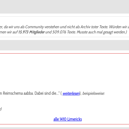
der, da wir uns als Community verstehen und nicht als Archiv toter Texte. Würden wir 
ämen wir auf
15.973 Mitglieder
und 509.076 Texte. Musste auch mal gesagt werden.)
m Reimschema aabba. Dabei sind die..." (
weiterlesen
),
beispielsweise:
)
alle 1410 Limericks