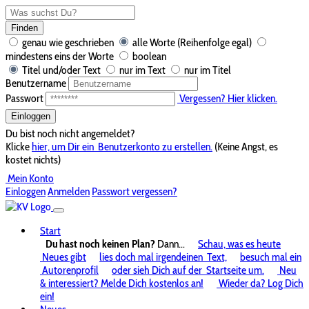
Finden
genau wie geschrieben
alle Worte (Reihenfolge egal)
mindestens eins der Worte
boolean
Titel und/oder Text
nur im Text
nur im Titel
Benutzername
Passwort
Vergessen? Hier klicken.
Einloggen
Du bist noch nicht angemeldet?
Klicke
hier, um Dir ein
Benutzerkonto zu erstellen.
(Keine Angst, es
kostet nichts)
Mein Konto
Einloggen
Anmelden
Passwort vergessen?
Start
Du hast noch keinen Plan?
Dann...
Schau, was es heute
Neues gibt
lies doch mal irgendeinen
Text,
besuch mal ein
Autorenprofil
oder sieh Dich auf der
Startseite um.
Neu
& interessiert? Melde Dich kostenlos an!
Wieder da? Log Dich
ein!