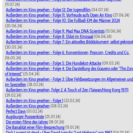
(11.07.24)
Außerdem im Kino gesehen - Folge 12: Der Jugendfilm
(04.07.24)
Außerdem im Kino gesehen - Folge 11: Vorfreude aufs Open Air Kino
(27.06.24)
Außerdem im Kino gesehen - Folge 10: Die Fußball-EM der Männer 2024
(20.06.24)
Außerdem im Kino gesehen - Folge 9: Mad Max DNA Scientists
(13.06.24)
Außerdem im Kino gesehen - Folge 8: Eklat im Kinosaal
(06.06.24)
Außerdem im Kino gesehen - Folge 7: Ein aktuelles Bilddokument, selbst geknips
(30.05.24)
Außerdem im Kino gesehen - Folge 6: Konventionen; Popcorn, Credits und Co.
(16.05.24)
Außerdem im Kino gesehen - Folge 5: Die Hundekot-Attacke
(09.05.24)
Außerdem im Kino gesehen - Folge 4: Die Darstellung des Grauens oder "The Zo
of Interest"
(25.04.24)
Außerdem im Kino gesehen - Folge 3: Über Fehlbesetzungen im Allgemeinen un
im Speziellen
(28.03.24)
Außerdem im Kino gesehen, Folge 2: A Touch of Zen (Taiwan/Hong Kong 1971)
(29.02.24)
Außerdem im Kino gesehen - Folge 1
(22.02.24)
Außerdem im Kino gesehen
(08.02.24)
Perfect Days
(01.02.24)
Augsburger Puppenkiste
(25.01.24)
Die ersten Filme des Jahres
(18.01.24)
Die Banalität einer Film-Besprechung
(11.01.24)
Dick Laurent ist dead - Über David Lymchs "Lost Highway" von 1997
(04.01.24)