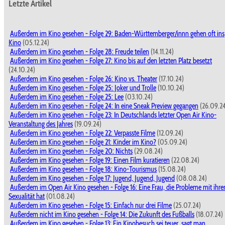
Letzte Artikel
Außerdem im Kino gesehen - Folge 29: Baden-Württemberger/innn gehen oft ins
Kino
(05.12.24)
Außerdem im Kino gesehen - Folge 28: Freude teilen
(14.11.24)
Außerdem im Kino gesehen - Folge 27: Kino bis auf den letzten Platz besetzt
(24.10.24)
Außerdem im Kino gesehen - Folge 26: Kino vs. Theater
(17.10.24)
Außerdem im Kino gesehen - Folge 25: Joker und Trolle
(10.10.24)
Außerdem im Kino gesehen - Folge 25: Lee
(03.10.24)
Außerdem im Kino gesehen - Folge 24: In eine Sneak Preview gegangen
(26.09.2
Außerdem im Kino gesehen - Folge 23: In Deutschlands letzter Open Air Kino-
Veranstaltung des Jahres
(19.09.24)
Außerdem im Kino gesehen - Folge 22: Verpasste Filme
(12.09.24)
Außerdem im Kino gesehen - Folge 21: Kinder im Kino?
(05.09.24)
Außerdem im Kino gesehen - Folge 20: Nichts
(29.08.24)
Außerdem im Kino gesehen - Folge 19: Einen Film kuratieren
(22.08.24)
Außerdem im Kino gesehen - Folge 18: Kino-Tourismus
(15.08.24)
Außerdem im Kino gesehen - Folge 17: Jugend, Jugend, Jugend
(08.08.24)
Außerdem im Open Air Kino gesehen - Folge 16: Eine Frau, die Probleme mit ihre
Sexualität hat
(01.08.24)
Außerdem im Kino gesehen - Folge 15: Einfach nur drei Filme
(25.07.24)
Außerdem nicht im Kino gesehen - Folge 14: Die Zukunft des Fußballs
(18.07.24)
Außerdem im Kino gesehen - Folge 13: Ein Kinobesuch sei teuer, sagt man