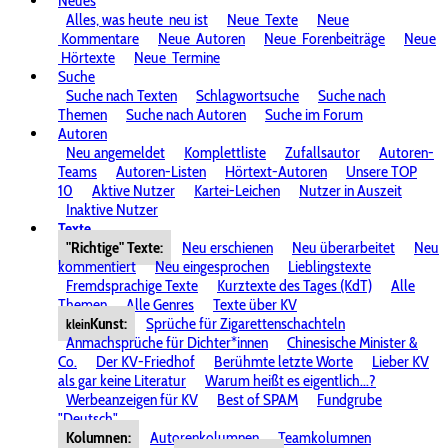
Neues
Alles, was heute
neu ist
Neue
Texte
Neue
Kommentare
Neue
Autoren
Neue
Forenbeiträge
Neue
Hörtexte
Neue
Termine
Suche
Suche nach Texten
Schlagwortsuche
Suche nach
Themen
Suche nach Autoren
Suche im Forum
Autoren
Neu angemeldet
Komplettliste
Zufallsautor
Autoren-
Teams
Autoren-Listen
Hörtext-Autoren
Unsere TOP
10
Aktive Nutzer
Kartei-Leichen
Nutzer in Auszeit
Inaktive Nutzer
Texte
"Richtige" Texte:
Neu erschienen
Neu überarbeitet
Neu
kommentiert
Neu eingesprochen
Lieblingstexte
Fremdsprachige Texte
Kurztexte des Tages (KdT)
Alle
Themen
Alle Genres
Texte über KV
Kunst:
Sprüche für Zigarettenschachteln
klein
Anmachsprüche für Dichter*innen
Chinesische Minister &
Co.
Der KV-Friedhof
Berühmte letzte Worte
Lieber KV
als gar keine Literatur
Warum heißt es eigentlich...?
Werbeanzeigen für KV
Best of SPAM
Fundgrube
"Deutsch"
Kolumnen:
Autorenkolumnen
Teamkolumnen