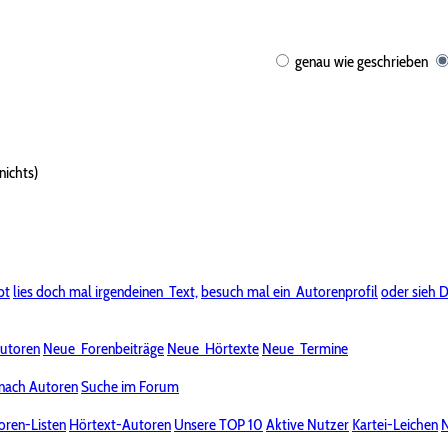
genau wie geschrieben
nichts)
bt
lies doch mal irgendeinen
Text,
besuch mal ein
Autorenprofil
oder sieh D
utoren
Neue
Forenbeiträge
Neue
Hörtexte
Neue
Termine
nach Autoren
Suche im Forum
oren-Listen
Hörtext-Autoren
Unsere TOP 10
Aktive Nutzer
Kartei-Leichen
N