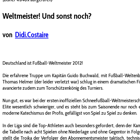
Weltmeister! Und sonst noch?
von
Didi.Costaire
Deutschland ist Fußball-Weltmeister 2012!
Die erfahrene Truppe um Kapitän Guido Buchwald, mit Fußball-Weltenbum
Thomas Helmer (der leider verletzt war) schlug in einem dramatischen Fi
avancierte zudem zum Torschützenkönig des Turniers.
Nun gut, es war bei der ersten inoffiziellen Schneefußball-Weltmeisters
Elite wesentlich schwieriger, und es steht bis zum Saisonende nur noc
moderne Katechismus der Profis, gefälligst von Spiel zu Spiel zu denken.
In der Liga sind die Top-Athleten auch besonders gefordert, denn der K
die Tabelle nach acht Spielen ohne Niederlage und ohne Gegentor in Folg
stellt die Troika der Verfolger den Abonnementsmeister taktisch, tech