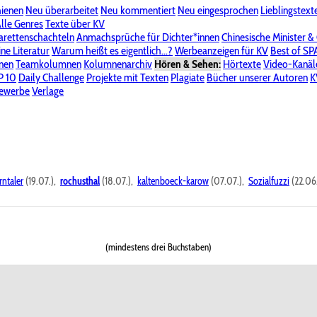
hienen
Neu überarbeitet
Neu kommentiert
Neu eingesprochen
Lieblingstext
-Board"
lle Genres
Bereich "Literatur & Schreiberei"
Texte über KV
Bereich "Allgemeines, Dies & Das"
arettenschachteln
Anmachsprüche für Dichter*innen
Chinesische Minister &
ine Literatur
 KV
Unsere Spenderliste
Warum heißt es eigentlich...?
Alle Wege führen zu KV
Werbeanzeigen für KV
Passwort vergessen?
Best of S
nen
Teamkolumnen
Kolumnenarchiv
Hören & Sehen:
Hörtexte
Video-Kanäl
er
P 10
Stalking
Daily Challenge
Datenschutzerklärung
Projekte mit Texten
Impressum
Plagiate
Bücher unserer Autoren
K
bewerbe
Verlage
rntaler
(19.07.),
rochusthal
(18.07.),
kaltenboeck-karow
(07.07.),
Sozialfuzzi
(22.06
(mindestens drei Buchstaben)