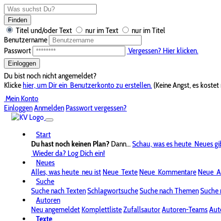
Finden
Titel und/oder Text
nur im Text
nur im Titel
Benutzername
Passwort
Vergessen? Hier klicken.
Einloggen
Du bist noch nicht angemeldet?
Klicke
hier, um Dir ein
Benutzerkonto zu erstellen.
(Keine Angst, es kostet 
Mein Konto
Einloggen
Anmelden
Passwort vergessen?
Start
Du hast noch keinen Plan?
Dann...
Schau, was es heute
Neues gi
Wieder da? Log Dich ein!
Neues
Alles, was heute
neu ist
Neue
Texte
Neue
Kommentare
Neue
A
Suche
Suche nach Texten
Schlagwortsuche
Suche nach Themen
Suche 
Autoren
Neu angemeldet
Komplettliste
Zufallsautor
Autoren-Teams
Aut
Texte