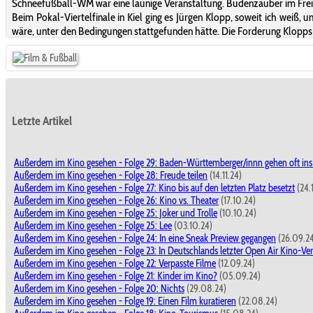
Schneefußball-WM war eine launige Veranstaltung. Budenzauber im Fre
Beim Pokal-Viertelfinale in Kiel ging es Jürgen Klopp, soweit ich weiß,
wäre, unter den Bedingungen stattgefunden hätte. Die Forderung Klopps n
Letzte Artikel
Außerdem im Kino gesehen - Folge 29: Baden-Württemberger/innn gehen oft ins
Außerdem im Kino gesehen - Folge 28: Freude teilen
(14.11.24)
Außerdem im Kino gesehen - Folge 27: Kino bis auf den letzten Platz besetzt
(24.
Außerdem im Kino gesehen - Folge 26: Kino vs. Theater
(17.10.24)
Außerdem im Kino gesehen - Folge 25: Joker und Trolle
(10.10.24)
Außerdem im Kino gesehen - Folge 25: Lee
(03.10.24)
Außerdem im Kino gesehen - Folge 24: In eine Sneak Preview gegangen
(26.09.2
Außerdem im Kino gesehen - Folge 23: In Deutschlands letzter Open Air Kino-Ver
Außerdem im Kino gesehen - Folge 22: Verpasste Filme
(12.09.24)
Außerdem im Kino gesehen - Folge 21: Kinder im Kino?
(05.09.24)
Außerdem im Kino gesehen - Folge 20: Nichts
(29.08.24)
Außerdem im Kino gesehen - Folge 19: Einen Film kuratieren
(22.08.24)