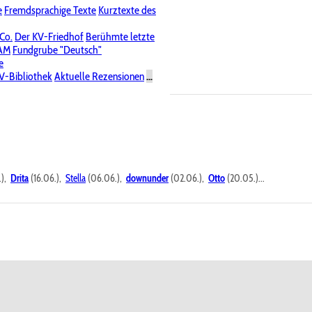
e
Fremdsprachige Texte
Kurztexte des
Nichtöffentliche Foren
 Co.
Der KV-Friedhof
Berühmte letzte
PAM
Fundgrube "Deutsch"
e
V-Bibliothek
Aktuelle Rezensionen
...
.),
Drita
(16.06.),
Stella
(06.06.),
downunder
(02.06.),
Otto
(20.05.)...