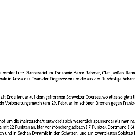
mler Lutz Pfannenstiel im Tor sowie Marco Rehmer, Olaf Janßen, Bernd S
nale in Arosa das Team der Eidgenossen um die aus der Bundesliga bekannt
chaft Ende Januar auf dem gefrorenen Schweizer Obersee, wo alles so glatt 
h ein Vorbereitungsmatch (am 29. Februar im schönen Bremen gegen Frankre
ampf um die Meisterschaft entwickelt sich wesentlich spannender als man
e mit 22 Punkten an, klar vor Mönchengladbach (17 Punkte), Dortmund (16)
nisch und in Sachen Dynamik in den Schatten, und am zwanzigsten Spieltag