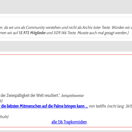
der, da wir uns als Community verstehen und nicht als Archiv toter Texte. Würden wir 
ämen wir auf
15.973 Mitglieder
und 509.146 Texte. Musste auch mal gesagt werden.)
r Zwiespältigkeit der Welt resultiert.",
beispielsweise:
6)
 die liebsten Mitmenschen auf die Palme bringen kann ...
von tastifix
(recht lang: 261
frufe)
alle 136 Tragikomödien