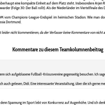
berhaupt eine kompakte Einheit auf dem Platz steht. Insbesondere Arjen Rob
rder (Folge 30: Der Ball rollt). Als der Niederländer im Viertelfinale des 
DM vom Champions-League-Endspiel im heimischen Stadion. Wie man dort
ussia Dortmund.
t leider nicht kommentieren, da der Verfasser keine Kommentare von nicht 
Kommentare zu diesem Teamkolumnenbeitrag
enn sich aufgeblasene Fußball-Krösusvereine gegenseitig besuchen. Ich sage
auch gelesen, Didi. Eine interessante Veranstaltung, über die ich gerne me
ant, denn Spannung im Sport lebt von Konkurrenz auf Augenhöhe. Und ich den