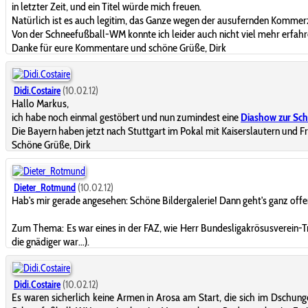
in letzter Zeit, und ein Titel würde mich freuen.
Natürlich ist es auch legitim, das Ganze wegen der ausufernden Kommerzial
Von der Schneefußball-WM konnte ich leider auch nicht viel mehr erfahren
Danke für eure Kommentare und schöne Grüße, Dirk
Didi.Costaire
(10.02.12)
Hallo Markus,
ich habe noch einmal gestöbert und nun zumindest eine
Diashow zur Sch
Die Bayern haben jetzt nach Stuttgart im Pokal mit Kaiserslautern und 
Schöne Grüße, Dirk
Dieter_Rotmund
(10.02.12)
Hab's mir gerade angesehen: Schöne Bildergalerie! Dann geht's ganz off
Zum Thema: Es war eines in der FAZ, wie Herr Bundesligakrösusverein-Trai
die gnädiger war...).
Didi.Costaire
(10.02.12)
Es waren sicherlich keine Armen in Arosa am Start, die sich im Dschun