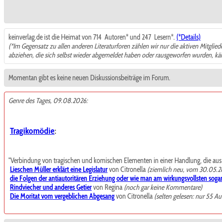
keinverlag.de ist die Heimat von 714
Autoren* und 247
Lesern*.
(*Details)
(*Im Gegensatz zu allen anderen Literaturforen zählen wir nur die aktiven Mitglie
abziehen, die sich selbst wieder abgemeldet haben oder rausgeworfen wurden, k
Momentan gibt es keine neuen Diskussionsbeiträge im Forum.
Genre des Tages, 09.08.2026:
Tragikomödie
:
"Verbindung von tragischen und komischen Elementen in einer Handlung, die aus de
Lieschen Müller erklärt eine Legislatur
von Citronella
(ziemlich neu, vom 30.05.2
die Folgen der antiautoritären Erziehung oder wie man am wirkungsvollsten sogar
Rindviecher und anderes Getier
von Regina
(noch gar keine Kommentare)
Die Moritat vom vergeblichen Abgesang
von Citronella
(selten gelesen: nur 55 Au