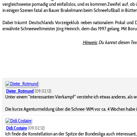
vergleichsweise pomadig und einfallslos, und es kommen Zweifel auf, ob ü
in einigen Szenen fatal an Bauer Brakelmann beim Schneefußball in Büttenwa
Dabei träumt Deutschlands Vorzeigeklub neben nationalem Pokal und 
erwähnte Schneeweltmeister Jörg Heinrich, dem das 1997 gelang. Mit Bor
Hinweis:
Du kannst diesen Tex
Dieter_Rotmund
(09.02.12)
Unter einem "interessanten Vierkampf" verstehe ich etwas anderes, als w
Die kurze Agenturmeldung über die Schnee-WM vor ca. 4 Wochen habe ich 
Didi.Costaire
(09.02.12)
Ich finde die Konstellation an der Spitze der Bundesliga auch interess