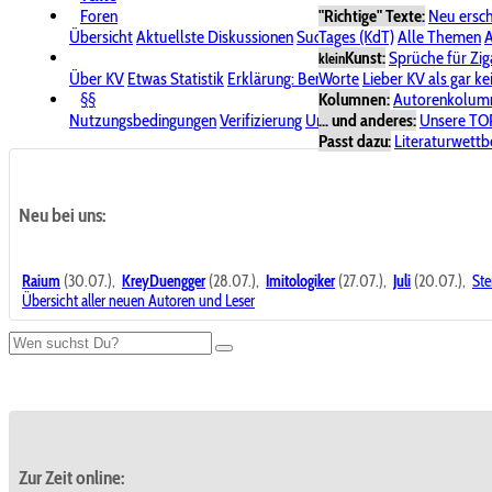
Foren
"Richtige" Texte:
Neu ersc
Übersicht
Aktuellste Diskussionen
Suche im Forum
Tages (KdT)
Alle Themen
Bereich "KV
A
Kunst:
Sprüche für Zig
klein
Über KV
Etwas Statistik
Erklärung: Benutzersymbole
Worte
Lieber KV als gar ke
Spende für
§§
Kolumnen:
Autorenkolum
Nutzungsbedingungen
Verifizierung
Urheberrecht
... und anderes:
Avatare & Bild
Unsere TO
Passt dazu:
Literaturwett
Neu bei uns:
Raium
(30.07.),
KreyDuengger
(28.07.),
Imitologiker
(27.07.),
Juli
(20.07.),
Ste
Übersicht aller neuen Autoren und Leser
Zur Zeit online: