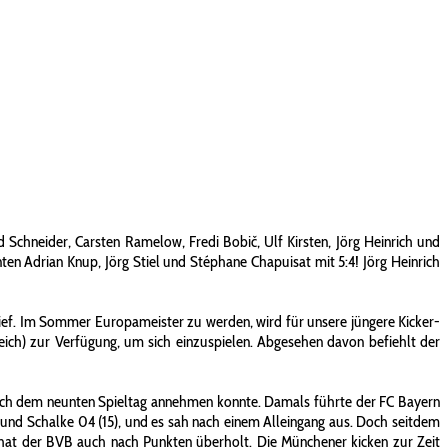
chneider, Carsten Ramelow, Fredi Bobič, Ulf Kirsten, Jörg Heinrich und
en Adrian Knup, Jörg Stiel und Stéphane Chapuisat mit 5:4! Jörg Heinrich
lief. Im Sommer Europameister zu werden, wird für unsere jüngere Kicker-
ich) zur Verfügung, um sich einzuspielen. Abgesehen davon befiehlt der
 nach dem neunten Spieltag annehmen konnte. Damals führte der FC Bayern
 und Schalke 04 (15), und es sah nach einem Alleingang aus. Doch seitdem
 hat der BVB auch nach Punkten überholt. Die Münchener kicken zur Zeit