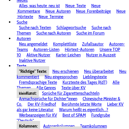
Neues
Alles, was heute
neu ist
Neue
Texte
Neue
Kommentare
Neue
Autoren
Neue
Forenbeiträge
Neue
Hörtexte
Neue
Termine
Suche
Suche nach Texten
Schlagwortsuche
Suche nach
Themen
Suche nach Autoren
Suche im Forum
Autoren
Neu angemeldet
Komplettliste
Zufallsautor
Autoren-
Teams
Autoren-Listen
Hörtext-Autoren
Unsere TOP
10
Aktive Nutzer
Kartei-Leichen
Nutzer in Auszeit
Inaktive Nutzer
Texte
"Richtige" Texte:
Neu erschienen
Neu überarbeitet
Neu
kommentiert
Neu eingesprochen
Lieblingstexte
Fremdsprachige Texte
Kurztexte des Tages (KdT)
Alle
Themen
Alle Genres
Texte über KV
Kunst:
Sprüche für Zigarettenschachteln
klein
Anmachsprüche für Dichter*innen
Chinesische Minister &
Co.
Der KV-Friedhof
Berühmte letzte Worte
Lieber KV
als gar keine Literatur
Warum heißt es eigentlich...?
Werbeanzeigen für KV
Best of SPAM
Fundgrube
"Deutsch"
Kolumnen:
Autorenkolumnen
Teamkolumnen