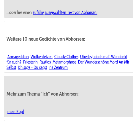
...oder lies einen
zufällig ausgewählten
Text von Abhorsen.
Weitere 10 neue Gedichte von Abhorsen:
Armageddion
Wolkenfetzen
Cloudy Clothes
Überlegt doch mal: Wer denkt
für euch?
Priesterin
Rastlos
Metamorphose
Der Wunderschöne Mord An Mir
Selbst
Ich sage - Du sagst
ins Zentrum
Mehr zum Thema "Ich" von Abhorsen:
mein Kopf