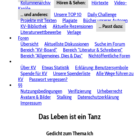
Kolumnenarchiv
Hören & Sehen:
Hörtexte
Video-
Kanäle
... und anderes:
Unsere TOP 10
Daily Challenge
Projekte mit Texten
Plagiate
Bücher unserer Autoren
KV-Bibliothek
Aktuelle Rezensionen
... Passt dazu:
Literaturwettbewerbe
Verlage
Foren
Übersicht
Aktuellste Diskussionen
Suche im Forum
Bereich "KV-Board"
Bereich "Literatur & Schreiberei"
Bereich "Allgemeines, Dies & Das"
Nichtöffentliche Foren
Über KV
Etwas Statistik
Erklärung: Benutzersymbole
Spende für KV
Unsere Spenderliste
Alle Wege führen zu
KV
Passwort vergessen?
§§
Nutzungsbedingungen
Verifizierung
Urheberrecht
Avatare & Bilder
Stalking
Datenschutzerklärung
Impressum
Das Leben ist ein Tanz
Gedicht zum Thema Ich