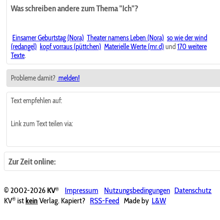
Was schreiben andere zum Thema "Ich"?
Einsamer Geburtstag (Nora)
Theater namens Leben (Nora)
so wie der wind
(redangel)
kopf vorraus (püttchen)
Materielle Werte (mr.d)
und
170 weitere
Texte
.
Probleme damit?
melden!
Text empfehlen auf:
Link zum Text teilen via:
Zur Zeit online:
®
© 2002-2026
KV
Impressum
Nutzungsbedingungen
Datenschutz
®
KV
ist
kein
Verlag. Kapiert?
RSS-Feed
Made by
L&W