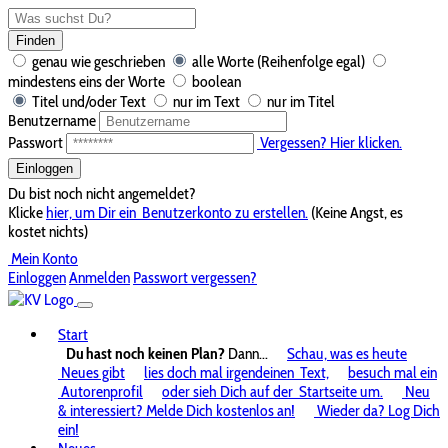
Finden
genau wie geschrieben
alle Worte (Reihenfolge egal)
mindestens eins der Worte
boolean
Titel und/oder Text
nur im Text
nur im Titel
Benutzername
Passwort
Vergessen? Hier klicken.
Einloggen
Du bist noch nicht angemeldet?
Klicke
hier, um Dir ein
Benutzerkonto zu erstellen.
(Keine Angst, es
kostet nichts)
Mein Konto
Einloggen
Anmelden
Passwort vergessen?
Start
Du hast noch keinen Plan?
Dann...
Schau, was es heute
Neues gibt
lies doch mal irgendeinen
Text,
besuch mal ein
Autorenprofil
oder sieh Dich auf der
Startseite um.
Neu
& interessiert? Melde Dich kostenlos an!
Wieder da? Log Dich
ein!