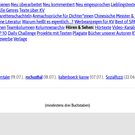
hienen
Neu überarbeitet
Neu kommentiert
Neu eingesprochen
Lieblingstext
-Board"
lle Genres
Bereich "Literatur & Schreiberei"
Texte über KV
Bereich "Allgemeines, Dies & Das"
arettenschachteln
Anmachsprüche für Dichter*innen
Chinesische Minister &
ine Literatur
 KV
Unsere Spenderliste
Warum heißt es eigentlich...?
Alle Wege führen zu KV
Werbeanzeigen für KV
Passwort vergessen?
Best of S
nen
Teamkolumnen
Kolumnenarchiv
Hören & Sehen:
Hörtexte
Video-Kanäl
er
P 10
Stalking
Daily Challenge
Datenschutzerklärung
Projekte mit Texten
Impressum
Plagiate
Bücher unserer Autoren
K
bewerbe
Verlage
rntaler
(19.07.),
rochusthal
(18.07.),
kaltenboeck-karow
(07.07.),
Sozialfuzzi
(22.06
(mindestens drei Buchstaben)