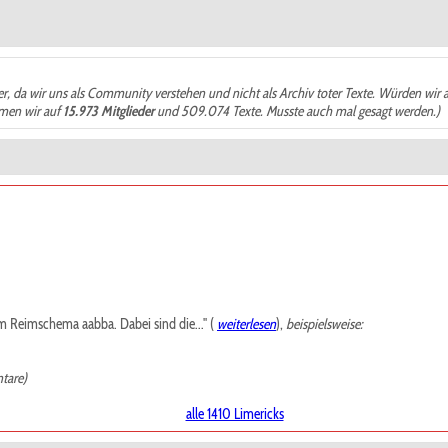
der, da wir uns als Community verstehen und nicht als Archiv toter Texte. Würden wir 
ämen wir auf
15.973 Mitglieder
und 509.074 Texte. Musste auch mal gesagt werden.)
m Reimschema aabba. Dabei sind die..." (
weiterlesen
),
beispielsweise:
tare)
alle 1410 Limericks