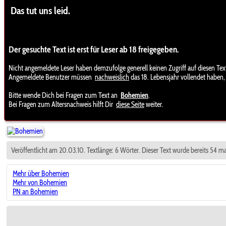
Das tut uns leid.
Der gesuchte Text ist erst für Leser ab 18 freigegeben.
Nicht angemeldete Leser haben demzufolge generell keinen Zugriff auf diesen Tex
Angemeldete Benutzer müssen
nachweislich
das 18. Lebensjahr vollendet haben,
Bitte wende Dich bei Fragen zum Text an
Bohemien
.
Bei Fragen zum Altersnachweis hilft Dir
diese Seite
weiter.
Veröffentlicht am 20.03.10. Textlänge: 6 Wörter. Dieser Text wurde bereits 54 m
Mehr über Bohemien
Mehr von Bohemien
PN an Bohemien