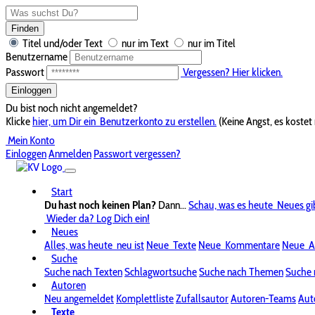
Finden
Titel und/oder Text
nur im Text
nur im Titel
Benutzername
Passwort
Vergessen? Hier klicken.
Einloggen
Du bist noch nicht angemeldet?
Klicke
hier, um Dir ein
Benutzerkonto zu erstellen.
(Keine Angst, es kostet 
Mein Konto
Einloggen
Anmelden
Passwort vergessen?
Start
Du hast noch keinen Plan?
Dann...
Schau, was es heute
Neues gi
Wieder da? Log Dich ein!
Neues
Alles, was heute
neu ist
Neue
Texte
Neue
Kommentare
Neue
A
Suche
Suche nach Texten
Schlagwortsuche
Suche nach Themen
Suche 
Autoren
Neu angemeldet
Komplettliste
Zufallsautor
Autoren-Teams
Aut
Texte