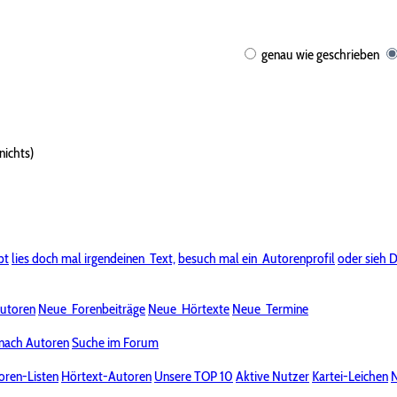
genau wie geschrieben
nichts)
bt
lies doch mal irgendeinen
Text,
besuch mal ein
Autorenprofil
oder sieh D
utoren
Neue
Forenbeiträge
Neue
Hörtexte
Neue
Termine
nach Autoren
Suche im Forum
oren-Listen
Hörtext-Autoren
Unsere TOP 10
Aktive Nutzer
Kartei-Leichen
N