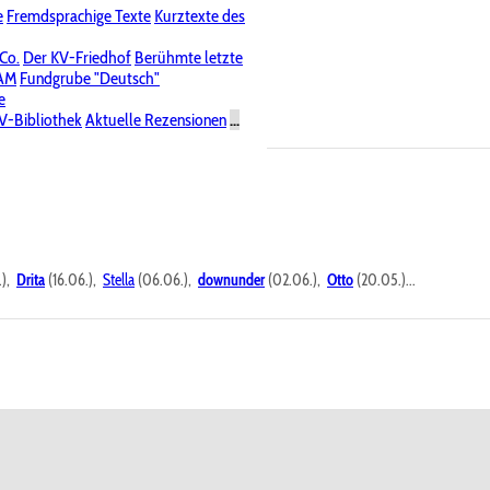
e
Fremdsprachige Texte
Kurztexte des
Nichtöffentliche Foren
 Co.
Der KV-Friedhof
Berühmte letzte
PAM
Fundgrube "Deutsch"
e
V-Bibliothek
Aktuelle Rezensionen
...
.),
Drita
(16.06.),
Stella
(06.06.),
downunder
(02.06.),
Otto
(20.05.)...