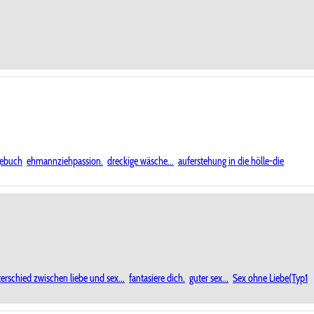
gebuch
ehmannziehpassion.
dreckige wäsche...
auferstehung in die hölle-die
erschied zwischen liebe und sex...
fantasiere dich.
guter sex...
Sex ohne Liebe(Typ1