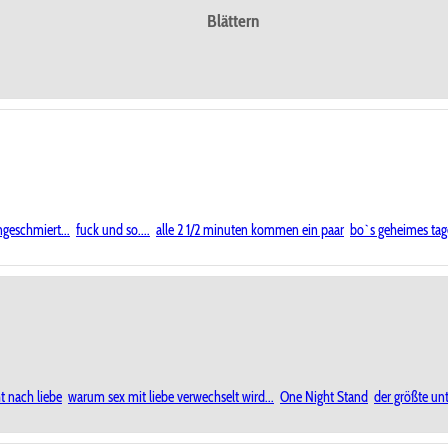
Blättern
geschmiert...
fuck und so....
alle 2 1/2 minuten kommen ein paar
bo`s geheimes ta
t nach liebe
warum sex mit liebe verwechselt wird...
One Night Stand
der größte unt