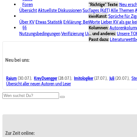
Foren
"Richtige" Texte:
Neu ersc
Übersicht
Aktuellste Diskussionen
Suche im Forum
Tages (KdT)
Alle Themen
Bereich "KV
A
Kunst:
Sprüche für Zig
klein
Über KV
Etwas Statistik
Erklärung: Benutzersymbole
Worte
Lieber KV als gar ke
Spende für
§§
Kolumnen:
Autorenkolum
Nutzungsbedingungen
Verifizierung
Urheberrecht
... und anderes:
Avatare & Bild
Unsere TO
Passt dazu:
Literaturwett
Neu bei uns:
Raium
(30.07.),
KreyDuengger
(28.07.),
Imitologiker
(27.07.),
Juli
(20.07.),
Ste
Übersicht aller neuen Autoren und Leser
Zur Zeit online: