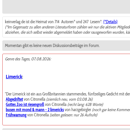
keinverlag.de ist die Heimat von 714
Autoren* und 247
Lesern*.
(*Details)
(*Im Gegensatz zu allen anderen Literaturforen zählen wir nur die aktiven Mitglie
abziehen, die sich selbst wieder abgemeldet haben oder rausgeworfen wurden, k
Momentan gibt es keine neuen Diskussionsbeiträge im Forum.
Genre des Tages, 07.08.2026:
Limerick
:
"Der Limerick ist ein aus Großbritannien stammendes, fünfzeiliges Gedicht mit de
Abgedriftet
von Citronella
(ziemlich neu, vom 03.08.26)
Gottes Zoo ist riesengroß
von Citronella
(recht lang: 628 Worte)
busen mit mond & mann - 2 limericks
von harzgebirgler
(noch gar keine Kommen
Frühwarnung
von Citronella
(selten gelesen: nur 26 Aufrufe)