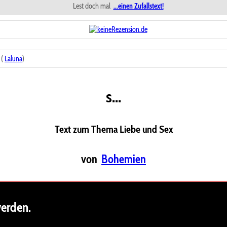
Lest doch mal
...einen Zufallstext!
 (
Laluna
)
s...
Text zum Thema Liebe und Sex
von
Bohemien
werden.