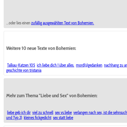
...oder lies einen
zufällig ausgewählten
Text von Bohemien.
Weitere 10 neue Texte von Bohemien:
Talkau-Katzen 105
ich liebe dich ! über alles.
mord(s)gedanken
nachhang zu an
geschichte von tristania
Mehr zum Thema "Liebe und Sex" von Bohemien:
liebe geb ich dir
viel zu schnell
sex vs.liebe
verlangen nach sex, ist die sehnsuch
und Typ 2)
kleines fickgedicht
sex statt liebe