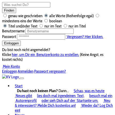
Finden
genau wie geschrieben
alle Worte (Reihenfolge egal)
mindestens eins der Worte
boolean
Titel und/oder Text
nur im Text
nur im Titel
Benutzername
Passwort
Vergessen? Hier klicken.
Einloggen
Du bist noch nicht angemeldet?
Klicke
hier, um Dir ein
Benutzerkonto zu erstellen.
(Keine Angst, es
kostet nichts)
Mein Konto
Einloggen
Anmelden
Passwort vergessen?
Start
Du hast noch keinen Plan?
Dann...
Schau, was es heute
Neues gibt
lies doch mal irgendeinen
Text,
besuch mal ein
Autorenprofil
oder sieh Dich auf der
Startseite um.
Neu
& interessiert? Melde Dich kostenlos an!
Wieder da? Log Dich
ein!