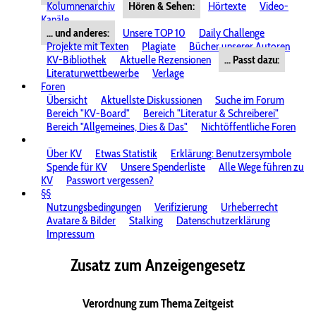
Kolumnenarchiv
Hören & Sehen:
Hörtexte
Video-
Kanäle
... und anderes:
Unsere TOP 10
Daily Challenge
Projekte mit Texten
Plagiate
Bücher unserer Autoren
KV-Bibliothek
Aktuelle Rezensionen
... Passt dazu:
Literaturwettbewerbe
Verlage
Foren
Übersicht
Aktuellste Diskussionen
Suche im Forum
Bereich "KV-Board"
Bereich "Literatur & Schreiberei"
Bereich "Allgemeines, Dies & Das"
Nichtöffentliche Foren
Über KV
Etwas Statistik
Erklärung: Benutzersymbole
Spende für KV
Unsere Spenderliste
Alle Wege führen zu
KV
Passwort vergessen?
§§
Nutzungsbedingungen
Verifizierung
Urheberrecht
Avatare & Bilder
Stalking
Datenschutzerklärung
Impressum
Zusatz zum Anzeigengesetz
Verordnung zum Thema Zeitgeist