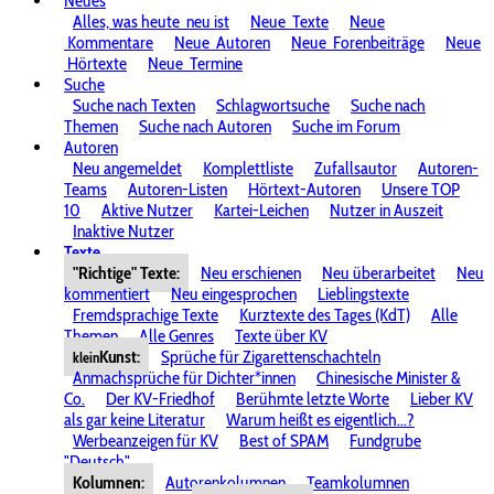
Neues
Alles, was heute
neu ist
Neue
Texte
Neue
Kommentare
Neue
Autoren
Neue
Forenbeiträge
Neue
Hörtexte
Neue
Termine
Suche
Suche nach Texten
Schlagwortsuche
Suche nach
Themen
Suche nach Autoren
Suche im Forum
Autoren
Neu angemeldet
Komplettliste
Zufallsautor
Autoren-
Teams
Autoren-Listen
Hörtext-Autoren
Unsere TOP
10
Aktive Nutzer
Kartei-Leichen
Nutzer in Auszeit
Inaktive Nutzer
Texte
"Richtige" Texte:
Neu erschienen
Neu überarbeitet
Neu
kommentiert
Neu eingesprochen
Lieblingstexte
Fremdsprachige Texte
Kurztexte des Tages (KdT)
Alle
Themen
Alle Genres
Texte über KV
Kunst:
Sprüche für Zigarettenschachteln
klein
Anmachsprüche für Dichter*innen
Chinesische Minister &
Co.
Der KV-Friedhof
Berühmte letzte Worte
Lieber KV
als gar keine Literatur
Warum heißt es eigentlich...?
Werbeanzeigen für KV
Best of SPAM
Fundgrube
"Deutsch"
Kolumnen:
Autorenkolumnen
Teamkolumnen