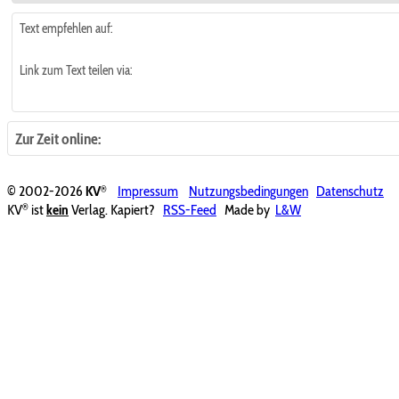
Text empfehlen auf:
Link zum Text teilen via:
Zur Zeit online:
®
© 2002-2026
KV
Impressum
Nutzungsbedingungen
Datenschutz
®
KV
ist
kein
Verlag. Kapiert?
RSS-Feed
Made by
L&W