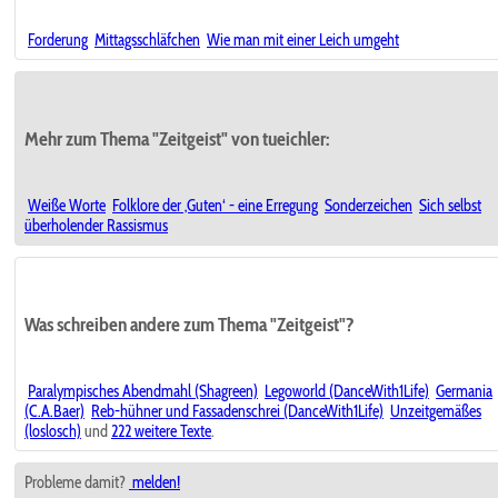
Forderung
Mittagsschläfchen
Wie man mit einer Leich umgeht
Mehr zum Thema "Zeitgeist" von tueichler:
Weiße Worte
Folklore der ‚Guten‘ - eine Erregung
Sonderzeichen
Sich selbst
überholender Rassismus
Was schreiben andere zum Thema "Zeitgeist"?
Paralympisches Abendmahl (Shagreen)
Legoworld (DanceWith1Life)
Germania
(C.A.Baer)
Reb-hühner und Fassadenschrei (DanceWith1Life)
Unzeitgemäßes
(loslosch)
und
222 weitere Texte
.
Probleme damit?
melden!