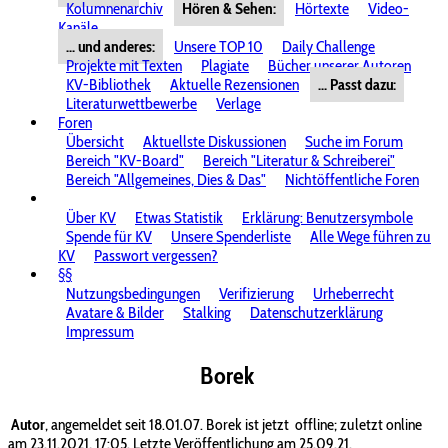
Kolumnenarchiv
Hören & Sehen:
Hörtexte
Video-
Kanäle
... und anderes:
Unsere TOP 10
Daily Challenge
Projekte mit Texten
Plagiate
Bücher unserer Autoren
KV-Bibliothek
Aktuelle Rezensionen
... Passt dazu:
Literaturwettbewerbe
Verlage
Foren
Übersicht
Aktuellste Diskussionen
Suche im Forum
Bereich "KV-Board"
Bereich "Literatur & Schreiberei"
Bereich "Allgemeines, Dies & Das"
Nichtöffentliche Foren
Über KV
Etwas Statistik
Erklärung: Benutzersymbole
Spende für KV
Unsere Spenderliste
Alle Wege führen zu
KV
Passwort vergessen?
§§
Nutzungsbedingungen
Verifizierung
Urheberrecht
Avatare & Bilder
Stalking
Datenschutzerklärung
Impressum
Borek
Autor
, angemeldet seit 18.01.07. Borek ist jetzt
offline; zuletzt online
am 23.11.2021, 17:05. Letzte Veröffentlichung am 25.09.21.