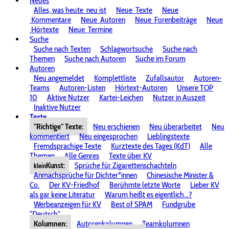
Neues
Alles, was heute
neu ist
Neue
Texte
Neue
Kommentare
Neue
Autoren
Neue
Forenbeiträge
Neue
Hörtexte
Neue
Termine
Suche
Suche nach Texten
Schlagwortsuche
Suche nach
Themen
Suche nach Autoren
Suche im Forum
Autoren
Neu angemeldet
Komplettliste
Zufallsautor
Autoren-
Teams
Autoren-Listen
Hörtext-Autoren
Unsere TOP
10
Aktive Nutzer
Kartei-Leichen
Nutzer in Auszeit
Inaktive Nutzer
Texte
"Richtige" Texte:
Neu erschienen
Neu überarbeitet
Neu
kommentiert
Neu eingesprochen
Lieblingstexte
Fremdsprachige Texte
Kurztexte des Tages (KdT)
Alle
Themen
Alle Genres
Texte über KV
Kunst:
Sprüche für Zigarettenschachteln
klein
Anmachsprüche für Dichter*innen
Chinesische Minister &
Co.
Der KV-Friedhof
Berühmte letzte Worte
Lieber KV
als gar keine Literatur
Warum heißt es eigentlich...?
Werbeanzeigen für KV
Best of SPAM
Fundgrube
"Deutsch"
Kolumnen:
Autorenkolumnen
Teamkolumnen