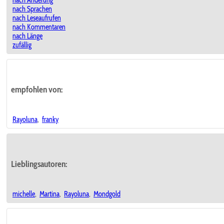
nach Änderung
nach Sprachen
nach Leseaufrufen
nach Kommentaren
nach Länge
zufällig
empfohlen von:
Rayoluna
,
franky
Lieblingsautoren:
michelle
,
Martina
,
Rayoluna
,
Mondgold