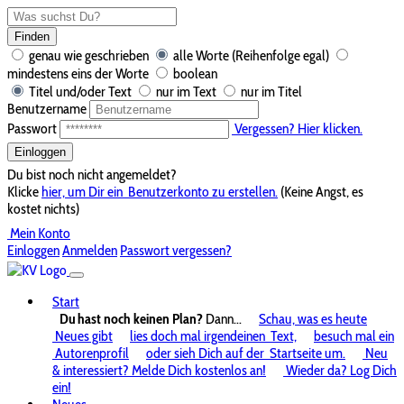
Finden
genau wie geschrieben
alle Worte (Reihenfolge egal)
mindestens eins der Worte
boolean
Titel und/oder Text
nur im Text
nur im Titel
Benutzername
Passwort
Vergessen? Hier klicken.
Einloggen
Du bist noch nicht angemeldet?
Klicke
hier, um Dir ein
Benutzerkonto zu erstellen.
(Keine Angst, es
kostet nichts)
Mein Konto
Einloggen
Anmelden
Passwort vergessen?
Start
Du hast noch keinen Plan?
Dann...
Schau, was es heute
Neues gibt
lies doch mal irgendeinen
Text,
besuch mal ein
Autorenprofil
oder sieh Dich auf der
Startseite um.
Neu
& interessiert? Melde Dich kostenlos an!
Wieder da? Log Dich
ein!