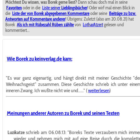
Möchtest Du wissen, was Borek gerne liest?
Dann schau doch mal in seine
Favoriten
oder in die
Liste seiner
Lieblingsbücher
! Oder wirf mal einen Blick in
die
Liste der von Borek abgegebenen Kommentare
oder seine
Beiträge zu bzw.
Antworten auf Kommentare anderer
! Übrigens: Zuletzt (also am 20.08.21) hat
Borek
Als ich mit Rübezahl Rüben zählte
von
LotharAtzert
gelesen und
kommentiert...
Wie Borek zu keinverlag.de kam:
"Es war ganz eigenartig, und hängt direkt mit meiner Geschichte "de
Weihnachsgeist" zusammen. Diese Geschichte schrieb ich unter eine
inneren Zwang. Ich wußte nicht wie und......" (
weiterlesen
)
Meinungen anderer Autoren zu Borek und seinen Texten
Luzikatze
schrieb am 06.08.13:
"Boreks Texte verzaubern mich imme
wieder und nehmen mich mit auf eine Reise durch die komplett