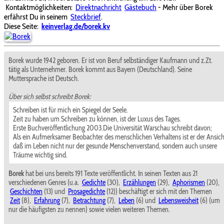
Kontaktmöglichkeiten:
Direktnachricht
Gästebuch
- Mehr über Borek
erfährst Du in seinem
Steckbrief
.
Diese Seite:
keinverlag.de/borek.kv
Borek wurde 1942 geboren. Er ist von Beruf selbständiger Kaufmann und z.Zt.
tätig als Unternehmer. Borek kommt aus Bayern (Deutschland). Seine
Muttersprache ist Deutsch.
Über sich selbst schreibt Borek:
Schreiben ist für mich ein Spiegel der Seele.
Zeit zu haben um Schreiben zu können, ist der Luxus des Tages.
Erste Buchveröffentlichung 2003.Die Universität Warschau schreibt davon;
Als ein Aufmerksamer Beobachter des menschlichen Verhaltens ist er der Ansich
daß im Leben nicht nur der gesunde Menschenverstand, sondern auch unsere
Träume wichtig sind.
Borek
hat bei uns bereits 191 Texte veröffentlicht. In seinen Texten aus 21
verschiedenen Genres (u.a.
Gedichte
(30),
Erzählungen
(29),
Aphorismen
(20),
Geschichten
(13) und
Prosagedichte
(12)) beschäftigt er sich mit den Themen
Zeit
(8),
Erfahrung
(7),
Betrachtung
(7),
Leben
(6) und
Lebensweisheit
(6) (um
nur die häufigsten zu nennen) sowie vielen weiteren Themen.