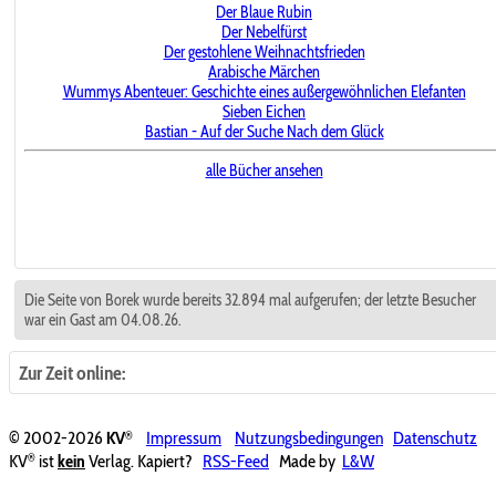
Der Blaue Rubin
Der Nebelfürst
Der gestohlene Weihnachtsfrieden
Arabische Märchen
Wummys Abenteuer: Geschichte eines außergewöhnlichen Elefanten
Sieben Eichen
Bastian - Auf der Suche Nach dem Glück
alle Bücher ansehen
Die Seite von Borek wurde bereits 32.894 mal aufgerufen; der letzte Besucher
war ein Gast am 04.08.26.
Zur Zeit online:
®
© 2002-2026
KV
Impressum
Nutzungsbedingungen
Datenschutz
®
KV
ist
kein
Verlag. Kapiert?
RSS-Feed
Made by
L&W