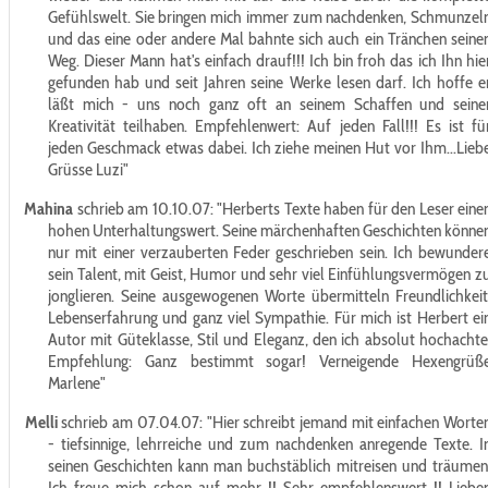
Gefühlswelt. Sie bringen mich immer zum nachdenken, Schmunzel
und das eine oder andere Mal bahnte sich auch ein Tränchen seine
Weg. Dieser Mann hat's einfach drauf!!! Ich bin froh das ich Ihn hie
gefunden hab und seit Jahren seine Werke lesen darf. Ich hoffe e
läßt mich - uns noch ganz oft an seinem Schaffen und seine
Kreativität teilhaben. Empfehlenwert: Auf jeden Fall!!! Es ist fü
jeden Geschmack etwas dabei. Ich ziehe meinen Hut vor Ihm...Lieb
Grüsse Luzi"
Mahina
schrieb am 10.10.07:
"Herberts Texte haben für den Leser eine
hohen Unterhaltungswert. Seine märchenhaften Geschichten könne
nur mit einer verzauberten Feder geschrieben sein. Ich bewunder
sein Talent, mit Geist, Humor und sehr viel Einfühlungsvermögen z
jonglieren. Seine ausgewogenen Worte übermitteln Freundlichkeit
Lebenserfahrung und ganz viel Sympathie. Für mich ist Herbert ei
Autor mit Güteklasse, Stil und Eleganz, den ich absolut hochachte
Empfehlung: Ganz bestimmt sogar! Verneigende Hexengrüß
Marlene"
Melli
schrieb am 07.04.07:
"Hier schreibt jemand mit einfachen Worte
- tiefsinnige, lehrreiche und zum nachdenken anregende Texte. I
seinen Geschichten kann man buchstäblich mitreisen und träumen
Ich freue mich schon auf mehr !! Sehr empfehlenswert !! Liebe