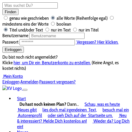
Finden
genau wie geschrieben
alle Worte (Reihenfolge egal)
mindestens eins der Worte
boolean
Titel und/oder Text
nur im Text
nur im Titel
Benutzername
Passwort
Vergessen? Hier klicken.
Einloggen
Du bist noch nicht angemeldet?
Klicke
hier, um Dir ein
Benutzerkonto zu erstellen.
(Keine Angst, es
kostet nichts)
Mein Konto
Einloggen
Anmelden
Passwort vergessen?
Start
Du hast noch keinen Plan?
Dann...
Schau, was es heute
Neues gibt
lies doch mal irgendeinen
Text,
besuch mal ein
Autorenprofil
oder sieh Dich auf der
Startseite um.
Neu
& interessiert? Melde Dich kostenlos an!
Wieder da? Log Dich
ein!