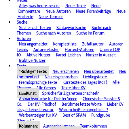
Neues
Alles, was heute
neu ist
Neue
Texte
Neue
Kommentare
Neue
Autoren
Neue
Forenbeiträge
Neue
Hörtexte
Neue
Termine
Suche
Suche nach Texten
Schlagwortsuche
Suche nach
Themen
Suche nach Autoren
Suche im Forum
Autoren
Neu angemeldet
Komplettliste
Zufallsautor
Autoren-
Teams
Autoren-Listen
Hörtext-Autoren
Unsere TOP
10
Aktive Nutzer
Kartei-Leichen
Nutzer in Auszeit
Inaktive Nutzer
Texte
"Richtige" Texte:
Neu erschienen
Neu überarbeitet
Neu
kommentiert
Neu eingesprochen
Lieblingstexte
Fremdsprachige Texte
Kurztexte des Tages (KdT)
Alle
Themen
Alle Genres
Texte über KV
Kunst:
Sprüche für Zigarettenschachteln
klein
Anmachsprüche für Dichter*innen
Chinesische Minister &
Co.
Der KV-Friedhof
Berühmte letzte Worte
Lieber KV
als gar keine Literatur
Warum heißt es eigentlich...?
Werbeanzeigen für KV
Best of SPAM
Fundgrube
"Deutsch"
Kolumnen:
Autorenkolumnen
Teamkolumnen