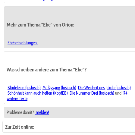
Mehr zum Thema "Ehe" von Orion:
Ehebetrachtungen.
Was schreiben andere zum Thema "Ehe"?
Blödeleien (loslosch)
Müßiggang (loslosch)
Die Weisheit des Jakob (loslosch)
Schönheit kann auch helfen (KopfEB)
Die Nummer Drei (loslosch)
und
174
weitere Texte
.
Probleme damit?
melden!
Zur Zeit online: