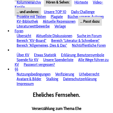
Kolumnenarchiv
Hören & Sehen:
Hörtexte
Video-
Kanäle
... und anderes:
Unsere TOP 10
Daily Challenge
Projekte mit Texten
Plagiate
Bücher unserer Autoren
KV-Bibliothek
Aktuelle Rezensionen
... Passt dazu:
Literaturwettbewerbe
Verlage
Foren
Übersicht
Aktuellste Diskussionen
Suche im Forum
Bereich "KV-Board"
Bereich "Literatur & Schreiberei"
Bereich "Allgemeines, Dies & Das"
Nichtöffentliche Foren
Über KV
Etwas Statistik
Erklärung: Benutzersymbole
Spende für KV
Unsere Spenderliste
Alle Wege führen zu
KV
Passwort vergessen?
§§
Nutzungsbedingungen
Verifizierung
Urheberrecht
Avatare & Bilder
Stalking
Datenschutzerklärung
Impressum
Eheliches Fernsehen.
Verserzählung zum Thema Ehe