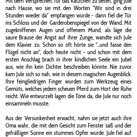
Mit dem Versprechen, für das Kätzchen zu beten, ging Jule
nach Hause, wo sie mit den Worten "Wir sind in drei
Stunden wieder da" empfangen wurde - dann fiel die Tür
ins Schloss und der Garderobenspiegel von der Wand. Mit
zugekniffenen Augen und offenem Mund, als läge die
saure Brause der Angst auf ihrer Zunge, wandte sich Jule
dem Klavier zu. Schon so oft hörte sie "...und fasse den
Flügel nicht an", doch heute nicht - und schon mit dem
ersten Anschlag brach in ihrer kindlichen Seele ein Jubel
aus, wie ihn kein Dichter beschreiben könnte. Nie zuvor
kam Jule sich so nah, wie in diesem magischen Augenblick.
Ihre feingliedrigen Finger wurden zum Werkzeug eines
Gemüts, welches jedem scheuen Pferd zum Hort der Ruhe
reicht. Wie entwurzelt lagen die Töne da, die Jule nur noch
einsammeln musste.
Aus der Versunkenheit erwacht, nahm sie jetzt auch ihre
Oma wahr, die mit dem Gesicht zum Fenster saß und der
gefräßigen Sonne ein stummes Opfer wurde. Jule fiel auf