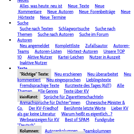
Neues
Alles, was heute
neu ist
Neue
Texte
Neue
Kommentare
Neue
Autoren
Neue
Forenbeiträge
Neue
Hörtexte
Neue
Termine
Suche
Suche nach Texten
Schlagwortsuche
Suche nach
Themen
Suche nach Autoren
Suche im Forum
Autoren
Neu angemeldet
Komplettliste
Zufallsautor
Autoren-
Teams
Autoren-Listen
Hörtext-Autoren
Unsere TOP
10
Aktive Nutzer
Kartei-Leichen
Nutzer in Auszeit
Inaktive Nutzer
Texte
"Richtige" Texte:
Neu erschienen
Neu überarbeitet
Neu
kommentiert
Neu eingesprochen
Lieblingstexte
Fremdsprachige Texte
Kurztexte des Tages (KdT)
Alle
Themen
Alle Genres
Texte über KV
Kunst:
Sprüche für Zigarettenschachteln
klein
Anmachsprüche für Dichter*innen
Chinesische Minister &
Co.
Der KV-Friedhof
Berühmte letzte Worte
Lieber KV
als gar keine Literatur
Warum heißt es eigentlich...?
Werbeanzeigen für KV
Best of SPAM
Fundgrube
"Deutsch"
Kolumnen:
Autorenkolumnen
Teamkolumnen