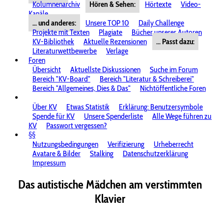
Kolumnenarchiv
Hören & Sehen:
Hörtexte
Video-
Kanäle
... und anderes:
Unsere TOP 10
Daily Challenge
Projekte mit Texten
Plagiate
Bücher unserer Autoren
KV-Bibliothek
Aktuelle Rezensionen
... Passt dazu:
Literaturwettbewerbe
Verlage
Foren
Übersicht
Aktuellste Diskussionen
Suche im Forum
Bereich "KV-Board"
Bereich "Literatur & Schreiberei"
Bereich "Allgemeines, Dies & Das"
Nichtöffentliche Foren
Über KV
Etwas Statistik
Erklärung: Benutzersymbole
Spende für KV
Unsere Spenderliste
Alle Wege führen zu
KV
Passwort vergessen?
§§
Nutzungsbedingungen
Verifizierung
Urheberrecht
Avatare & Bilder
Stalking
Datenschutzerklärung
Impressum
Das autistische Mädchen am verstimmten
Klavier