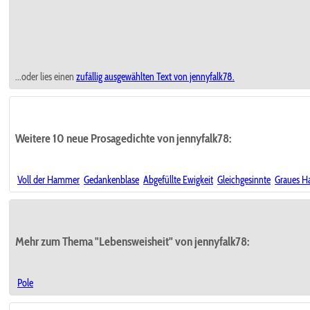
...oder lies einen
zufällig ausgewählten
Text von jennyfalk78.
Weitere 10 neue Prosagedichte von jennyfalk78:
Voll der Hammer
Gedankenblase
Abgefüllte Ewigkeit
Gleichgesinnte
Graues H
Mehr zum Thema "Lebensweisheit" von jennyfalk78:
Pole