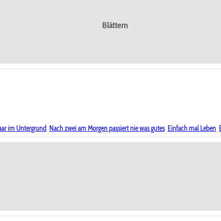
Blättern
aar im Untergrund
Nach zwei am Morgen passiert nie was gutes
Einfach mal Leben