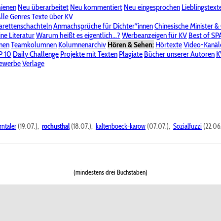
hienen
Neu überarbeitet
Neu kommentiert
Neu eingesprochen
Lieblingstext
-Board"
lle Genres
Bereich "Literatur & Schreiberei"
Texte über KV
Bereich "Allgemeines, Dies & Das"
arettenschachteln
Anmachsprüche für Dichter*innen
Chinesische Minister &
ine Literatur
 KV
Unsere Spenderliste
Warum heißt es eigentlich...?
Alle Wege führen zu KV
Werbeanzeigen für KV
Passwort vergessen?
Best of S
nen
Teamkolumnen
Kolumnenarchiv
Hören & Sehen:
Hörtexte
Video-Kanäl
er
P 10
Stalking
Daily Challenge
Datenschutzerklärung
Projekte mit Texten
Impressum
Plagiate
Bücher unserer Autoren
K
bewerbe
Verlage
rntaler
(19.07.),
rochusthal
(18.07.),
kaltenboeck-karow
(07.07.),
Sozialfuzzi
(22.06
(mindestens drei Buchstaben)