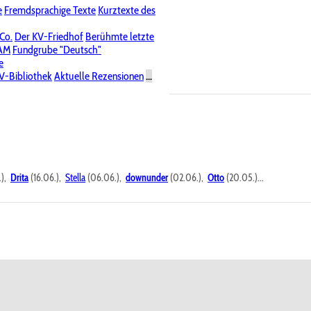
e
Fremdsprachige Texte
Kurztexte des
Nichtöffentliche Foren
 Co.
Der KV-Friedhof
Berühmte letzte
PAM
Fundgrube "Deutsch"
e
V-Bibliothek
Aktuelle Rezensionen
...
.),
Drita
(16.06.),
Stella
(06.06.),
downunder
(02.06.),
Otto
(20.05.)...