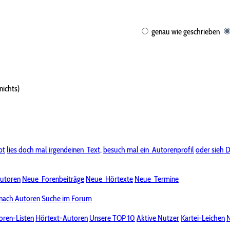
genau wie geschrieben
nichts)
bt
lies doch mal irgendeinen
Text,
besuch mal ein
Autorenprofil
oder sieh D
utoren
Neue
Forenbeiträge
Neue
Hörtexte
Neue
Termine
nach Autoren
Suche im Forum
oren-Listen
Hörtext-Autoren
Unsere TOP 10
Aktive Nutzer
Kartei-Leichen
N