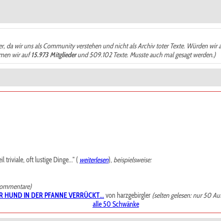
der, da wir uns als Community verstehen und nicht als Archiv toter Texte. Würden wir 
ämen wir auf
15.973 Mitglieder
und 509.102 Texte. Musste auch mal gesagt werden.)
riviale, oft lustige Dinge..." (
weiterlesen
),
beispielsweise:
Kommentare)
R HUND IN DER PFANNE VERRÜCKT...
von harzgebirgler
(selten gelesen: nur 50 Au
alle 50 Schwänke