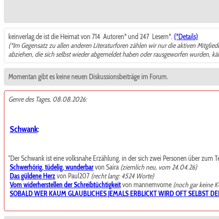
keinverlag.de ist die Heimat von 714
Autoren* und 247
Lesern*.
(*Details)
(*Im Gegensatz zu allen anderen Literaturforen zählen wir nur die aktiven Mitglie
abziehen, die sich selbst wieder abgemeldet haben oder rausgeworfen wurden, k
Momentan gibt es keine neuen Diskussionsbeiträge im Forum.
Genre des Tages, 08.08.2026:
Schwank
:
"Der Schwank ist eine volksnahe Erzählung, in der sich zwei Personen über zum Teil t
Schwerhörig, tüdelig, wunderbar
von Saira
(ziemlich neu, vom 24.04.26)
Das güldene Herz
von Paul207
(recht lang: 4524 Worte)
Vom widerherstellen der Schreibtüchtigkeit
von mannemvorne
(noch gar keine 
SOBALD WER KAUM GLAUBLICHES JEMALS ERBLICKT WIRD OFT SELBST DE