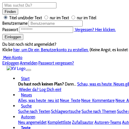
Finden
Titel und/oder Text
nur im Text
nur im Titel
Benutzername
Passwort
Vergessen? Hier klicken.
Einloggen
Du bist noch nicht angemeldet?
Klicke
hier, um Dir ein
Benutzerkonto zu erstellen.
(Keine Angst, es kostet 
Mein Konto
Einloggen
Anmelden
Passwort vergessen?
Start
Du hast noch keinen Plan?
Dann...
Schau, was es heute
Neues gi
Wieder da? Log Dich ein!
Neues
Alles, was heute
neu ist
Neue
Texte
Neue
Kommentare
Neue
A
Suche
Suche nach Texten
Schlagwortsuche
Suche nach Themen
Suche 
Autoren
Neu angemeldet
Komplettliste
Zufallsautor
Autoren-Teams
Aut
Texte