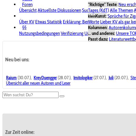
Foren
"Richtige" Texte:
Neu ersc
Übersicht
Aktuellste Diskussionen
Suche im Forum
Tages (KdT)
Alle Themen
Bereich "KV
A
Kunst:
Sprüche für Zig
klein
Über KV
Etwas Statistik
Erklärung: Benutzersymbole
Worte
Lieber KV als gar ke
Spende für
§§
Kolumnen:
Autorenkolum
Nutzungsbedingungen
Verifizierung
Urheberrecht
... und anderes:
Avatare & Bild
Unsere TO
Passt dazu:
Literaturwett
Neu bei uns:
Raium
(30.07.),
KreyDuengger
(28.07.),
Imitologiker
(27.07.),
Juli
(20.07.),
Ste
Übersicht aller neuen Autoren und Leser
Zur Zeit online: