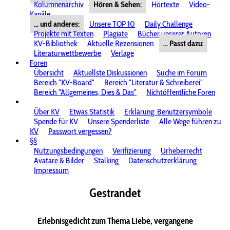
Kolumnenarchiv
Hören & Sehen:
Hörtexte
Video-
Kanäle
... und anderes:
Unsere TOP 10
Daily Challenge
Projekte mit Texten
Plagiate
Bücher unserer Autoren
KV-Bibliothek
Aktuelle Rezensionen
... Passt dazu:
Literaturwettbewerbe
Verlage
Foren
Übersicht
Aktuellste Diskussionen
Suche im Forum
Bereich "KV-Board"
Bereich "Literatur & Schreiberei"
Bereich "Allgemeines, Dies & Das"
Nichtöffentliche Foren
Über KV
Etwas Statistik
Erklärung: Benutzersymbole
Spende für KV
Unsere Spenderliste
Alle Wege führen zu
KV
Passwort vergessen?
§§
Nutzungsbedingungen
Verifizierung
Urheberrecht
Avatare & Bilder
Stalking
Datenschutzerklärung
Impressum
Gestrandet
Erlebnisgedicht zum Thema Liebe, vergangene