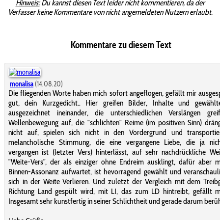
Hinweis:
Du kannst diesen Text leider nicht kommentieren, da der
Verfasser keine Kommentare von nicht angemeldeten Nutzern erlaubt.
Kommentare zu diesem Text
monalisa
(14.08.20)
Die fliegenden Worte haben mich sofort angeflogen, gefällt mir ausge
gut, dein Kurzgedicht.. Hier greifen Bilder, Inhalte und gewähl
ausgezeichnet ineinander, die unterschiedlichen Verslängen grei
Wellenbewegung auf, die "schlichten" Reime (im positiven Sinn) drän
nicht auf, spielen sich nicht in den Vordergrund und transportie
melancholische Stimmung, die eine vergangene Liebe, die ja nic
vergangen ist (letzter Vers) hinterlässt, auf sehr nachdrückliche We
"Weite-Vers", der als einziger ohne Endreim ausklingt, dafür aber m
Binnen-Assonanz aufwartet, ist hevorragend gewählt und veranschaul
sich in der Weite Verlieren. Und zuletzt der Vergleich mit dem Treib
Richtung Land gespült wird, mit LI, das zum LD hintreibt, gefällt m
Insgesamt sehr kunstfertig in seiner Schlichtheit und gerade darum berü