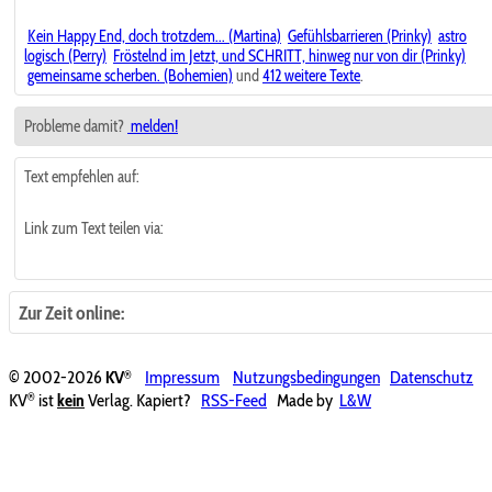
Kein Happy End, doch trotzdem... (Martina)
Gefühlsbarrieren (Prinky)
astro
logisch (Perry)
Fröstelnd im Jetzt, und SCHRITT, hinweg nur von dir (Prinky)
gemeinsame scherben. (Bohemien)
und
412 weitere Texte
.
Probleme damit?
melden!
Text empfehlen auf:
Link zum Text teilen via:
Zur Zeit online:
®
© 2002-2026
KV
Impressum
Nutzungsbedingungen
Datenschutz
®
KV
ist
kein
Verlag. Kapiert?
RSS-Feed
Made by
L&W