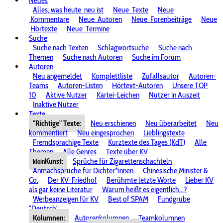
Neues
Alles, was heute
neu ist
Neue
Texte
Neue
Kommentare
Neue
Autoren
Neue
Forenbeiträge
Neue
Hörtexte
Neue
Termine
Suche
Suche nach Texten
Schlagwortsuche
Suche nach
Themen
Suche nach Autoren
Suche im Forum
Autoren
Neu angemeldet
Komplettliste
Zufallsautor
Autoren-
Teams
Autoren-Listen
Hörtext-Autoren
Unsere TOP
10
Aktive Nutzer
Kartei-Leichen
Nutzer in Auszeit
Inaktive Nutzer
Texte
"Richtige" Texte:
Neu erschienen
Neu überarbeitet
Neu
kommentiert
Neu eingesprochen
Lieblingstexte
Fremdsprachige Texte
Kurztexte des Tages (KdT)
Alle
Themen
Alle Genres
Texte über KV
Kunst:
Sprüche für Zigarettenschachteln
klein
Anmachsprüche für Dichter*innen
Chinesische Minister &
Co.
Der KV-Friedhof
Berühmte letzte Worte
Lieber KV
als gar keine Literatur
Warum heißt es eigentlich...?
Werbeanzeigen für KV
Best of SPAM
Fundgrube
"Deutsch"
Kolumnen:
Autorenkolumnen
Teamkolumnen