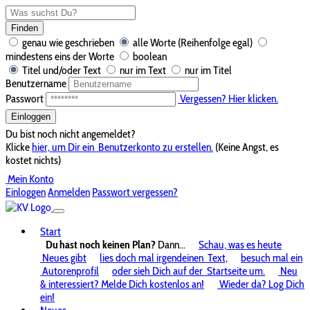
Finden
genau wie geschrieben
alle Worte (Reihenfolge egal)
mindestens eins der Worte
boolean
Titel und/oder Text
nur im Text
nur im Titel
Benutzername
Passwort
Vergessen? Hier klicken.
Einloggen
Du bist noch nicht angemeldet?
Klicke
hier, um Dir ein
Benutzerkonto zu erstellen.
(Keine Angst, es
kostet nichts)
Mein Konto
Einloggen
Anmelden
Passwort vergessen?
Start
Du hast noch keinen Plan?
Dann...
Schau, was es heute
Neues gibt
lies doch mal irgendeinen
Text,
besuch mal ein
Autorenprofil
oder sieh Dich auf der
Startseite um.
Neu
& interessiert? Melde Dich kostenlos an!
Wieder da? Log Dich
ein!