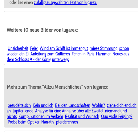
...oder lies einen
zufällig ausgewählten
Text von lugarex.
Weitere 10 neue Bilder von lugarex:
Unsicherheit
Feier
Wind am Schiff ist immer gut
miese Stimmung
schon
wieder
etn Ei
Anleitung zum Grillieren
Ferien in Paris
Hammer
Neues aus
dem Schlosss 9 - der König unterwegs
Mehr zum Thema "Allzu Menschliches" von lugarex:
besudelte sich
Kein und ich
Bei den Landschaften
Wohin?
ziehe dich endlich
an
Jupiter
ende
Analyse für eine Annalise über alle Zweifel
niemand und
nichts
Komplikationen im Verkehr
Realität und Wunsch
Quo vadis Feigling?
Probe beim Optiker
Narrativ
pferderennen