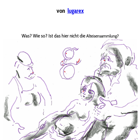
von
lugarex
Was? Wie so? Ist das hier nicht die
Alteisensammlung?