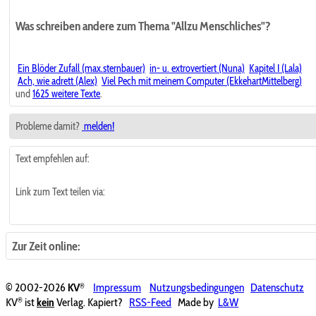
Was schreiben andere zum Thema "Allzu Menschliches"?
Ein Blöder Zufall (max.sternbauer)
in- u. extrovertiert (Nuna)
Kapitel I (Lala)
Ach, wie adrett (Alex)
Viel Pech mit meinem Computer (EkkehartMittelberg)
und
1625 weitere Texte
.
Probleme damit?
melden!
Text empfehlen auf:
Link zum Text teilen via:
Zur Zeit online:
®
© 2002-2026
KV
Impressum
Nutzungsbedingungen
Datenschutz
®
KV
ist
kein
Verlag. Kapiert?
RSS-Feed
Made by
L&W