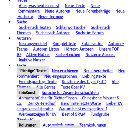
Neues
Alles, was heute
neu ist
Neue
Texte
Neue
Kommentare
Neue
Autoren
Neue
Forenbeiträge
Neue
Hörtexte
Neue
Termine
Suche
Suche nach Texten
Schlagwortsuche
Suche nach
Themen
Suche nach Autoren
Suche im Forum
Autoren
Neu angemeldet
Komplettliste
Zufallsautor
Autoren-
Teams
Autoren-Listen
Hörtext-Autoren
Unsere TOP
10
Aktive Nutzer
Kartei-Leichen
Nutzer in Auszeit
Inaktive Nutzer
Texte
"Richtige" Texte:
Neu erschienen
Neu überarbeitet
Neu
kommentiert
Neu eingesprochen
Lieblingstexte
Fremdsprachige Texte
Kurztexte des Tages (KdT)
Alle
Themen
Alle Genres
Texte über KV
Kunst:
Sprüche für Zigarettenschachteln
klein
Anmachsprüche für Dichter*innen
Chinesische Minister &
Co.
Der KV-Friedhof
Berühmte letzte Worte
Lieber KV
als gar keine Literatur
Warum heißt es eigentlich...?
Werbeanzeigen für KV
Best of SPAM
Fundgrube
"Deutsch"
Kolumnen:
Autorenkolumnen
Teamkolumnen