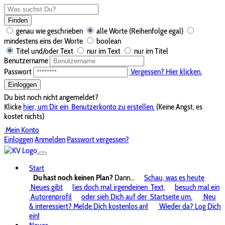
Finden
genau wie geschrieben
alle Worte (Reihenfolge egal)
mindestens eins der Worte
boolean
Titel und/oder Text
nur im Text
nur im Titel
Benutzername
Passwort
Vergessen? Hier klicken.
Einloggen
Du bist noch nicht angemeldet?
Klicke
hier, um Dir ein
Benutzerkonto zu erstellen.
(Keine Angst, es
kostet nichts)
Mein Konto
Einloggen
Anmelden
Passwort vergessen?
Start
Du hast noch keinen Plan?
Dann...
Schau, was es heute
Neues gibt
lies doch mal irgendeinen
Text,
besuch mal ein
Autorenprofil
oder sieh Dich auf der
Startseite um.
Neu
& interessiert? Melde Dich kostenlos an!
Wieder da? Log Dich
ein!