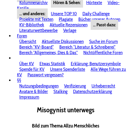
Kolumnenarchiv
Hören & Sehen:
Hörtexte
Video-
Kanäle
... und anderes:
Unsere TOP 10
Daily Challenge
Projekte mit Texten
Plagiate
Bücher unserer Autoren
KV-Bibliothek
Aktuelle Rezensionen
... Passt dazu:
Literaturwettbewerbe
Verlage
Foren
Übersicht
Aktuellste Diskussionen
Suche im Forum
Bereich "KV-Board"
Bereich "Literatur & Schreiberei"
Bereich "Allgemeines, Dies & Das"
Nichtöffentliche Foren
Über KV
Etwas Statistik
Erklärung: Benutzersymbole
Spende für KV
Unsere Spenderliste
Alle Wege führen zu
KV
Passwort vergessen?
§§
Nutzungsbedingungen
Verifizierung
Urheberrecht
Avatare & Bilder
Stalking
Datenschutzerklärung
Impressum
Misogynist unterwegs
Bild zum Thema Allzu Menschliches