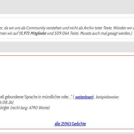
der, da wir uns als Community verstehen und nicht als Archiv toter Texte. Würden wir 
ämen wir auf
15.973 Mitglieder
und 509.064 Texte. Musste auch mal gesagt werden.)
mell gebundener Sprache in mündlicher oder..." (
weiterlesen
),
beispielsweise:
6.08.26)
irgler
(recht lang: 4790 Worte)
alle 25963 Gedichte