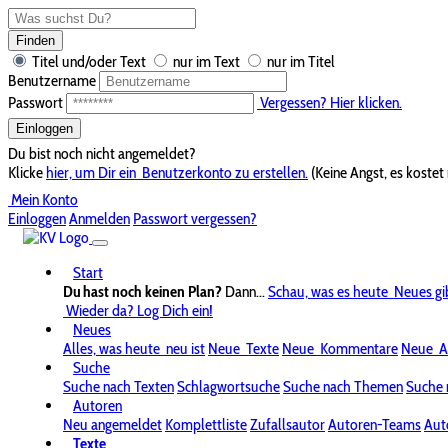
Finden
Titel und/oder Text
nur im Text
nur im Titel
Benutzername
Passwort
Vergessen? Hier klicken.
Einloggen
Du bist noch nicht angemeldet?
Klicke
hier, um Dir ein
Benutzerkonto zu erstellen.
(Keine Angst, es kostet 
Mein Konto
Einloggen
Anmelden
Passwort vergessen?
Start
Du hast noch keinen Plan?
Dann...
Schau, was es heute
Neues gi
Wieder da? Log Dich ein!
Neues
Alles, was heute
neu ist
Neue
Texte
Neue
Kommentare
Neue
A
Suche
Suche nach Texten
Schlagwortsuche
Suche nach Themen
Suche 
Autoren
Neu angemeldet
Komplettliste
Zufallsautor
Autoren-Teams
Aut
Texte