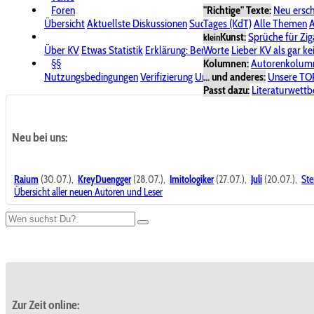
Foren
"Richtige" Texte:
Neu ersc
Übersicht
Aktuellste Diskussionen
Suche im Forum
Tages (KdT)
Alle Themen
Bereich "KV
A
Kunst:
Sprüche für Zig
klein
Über KV
Etwas Statistik
Erklärung: Benutzersymbole
Worte
Lieber KV als gar ke
Spende für
§§
Kolumnen:
Autorenkolum
Nutzungsbedingungen
Verifizierung
Urheberrecht
... und anderes:
Avatare & Bild
Unsere TO
Passt dazu:
Literaturwett
Neu bei uns:
Raium
(30.07.),
KreyDuengger
(28.07.),
Imitologiker
(27.07.),
Juli
(20.07.),
Ste
Übersicht aller neuen Autoren und Leser
Zur Zeit online: