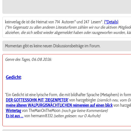
keinverlag.de ist die Heimat von 714
Autoren* und 247
Lesern*.
(*Details)
(*Im Gegensatz zu allen anderen Literaturforen zählen wir nur die aktiven Mitglie
abziehen, die sich selbst wieder abgemeldet haben oder rausgeworfen wurden, k
Momentan gibt es keine neuen Diskussionsbeiträge im Forum.
Genre des Tages, 06.08.2026:
Gedicht
:
"Ein Gedicht ist eine lyrische Form, die mit bildhafter Sprache (Metaphern) in for
DER GOTTESSOHN MIT 'ZIEGENPETER'
von harzgebirgler
(ziemlich neu, vom 0
meine älteren WALPURGISNÄCHTLICHEN reimereien auf einen blick
von harzgeb
Wintertag
von TheManOnTheMoon
(noch gar keine Kommentare)
Es ist aus ...
von hermann8332
(selten gelesen: nur 0 Aufrufe)