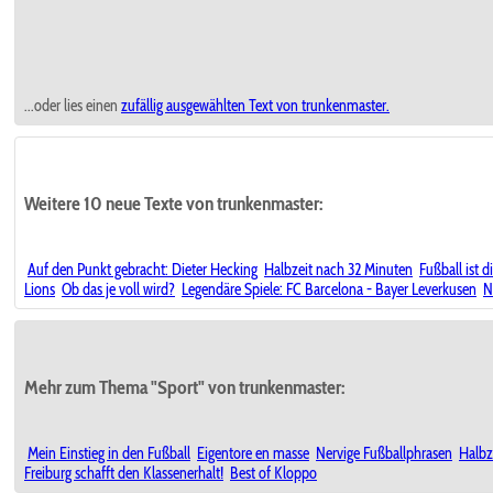
...oder lies einen
zufällig ausgewählten
Text von trunkenmaster.
Weitere 10 neue Texte von trunkenmaster:
Auf den Punkt gebracht: Dieter Hecking
Halbzeit nach 32 Minuten
Fußball ist 
Lions
Ob das je voll wird?
Legendäre Spiele: FC Barcelona - Bayer Leverkusen
N
Mehr zum Thema "Sport" von trunkenmaster:
Mein Einstieg in den Fußball
Eigentore en masse
Nervige Fußballphrasen
Halbz
Freiburg schafft den Klassenerhalt!
Best of Kloppo