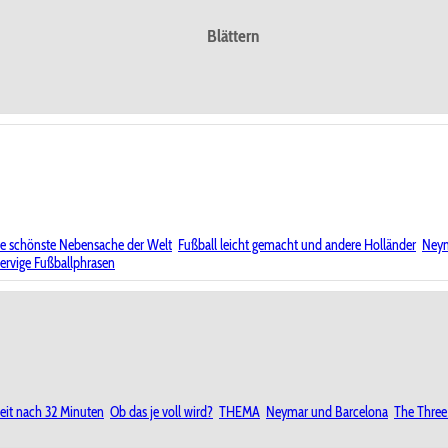
Blättern
die schönste Nebensache der Welt
Fußball leicht gemacht und andere Holländer
Neym
ervige Fußballphrasen
eit nach 32 Minuten
Ob das je voll wird?
THEMA
Neymar und Barcelona
The Three