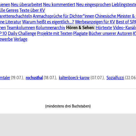
hienen
Neu überarbeitet
Neu kommentiert
Neu eingesprochen
Lieblingstext
-Board"
lle Genres
Bereich "Literatur & Schreiberei"
Texte über KV
Bereich "Allgemeines, Dies & Das"
arettenschachteln
Anmachsprüche für Dichter*innen
Chinesische Minister &
ine Literatur
 KV
Unsere Spenderliste
Warum heißt es eigentlich...?
Alle Wege führen zu KV
Werbeanzeigen für KV
Passwort vergessen?
Best of S
nen
Teamkolumnen
Kolumnenarchiv
Hören & Sehen:
Hörtexte
Video-Kanäl
er
P 10
Stalking
Daily Challenge
Datenschutzerklärung
Projekte mit Texten
Impressum
Plagiate
Bücher unserer Autoren
K
bewerbe
Verlage
rntaler
(19.07.),
rochusthal
(18.07.),
kaltenboeck-karow
(07.07.),
Sozialfuzzi
(22.06
(mindestens drei Buchstaben)