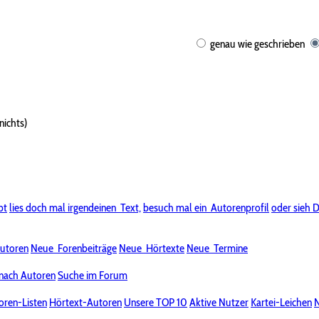
genau wie geschrieben
nichts)
bt
lies doch mal irgendeinen
Text,
besuch mal ein
Autorenprofil
oder sieh D
utoren
Neue
Forenbeiträge
Neue
Hörtexte
Neue
Termine
nach Autoren
Suche im Forum
oren-Listen
Hörtext-Autoren
Unsere TOP 10
Aktive Nutzer
Kartei-Leichen
N