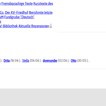
e
Fremdsprachige Texte
Kurztexte des
Nichtöffentliche Foren
 Co.
Der KV-Friedhof
Berühmte letzte
PAM
Fundgrube "Deutsch"
e
V-Bibliothek
Aktuelle Rezensionen
...
.),
Drita
(16.06.),
Stella
(06.06.),
downunder
(02.06.),
Otto
(20.05.)...